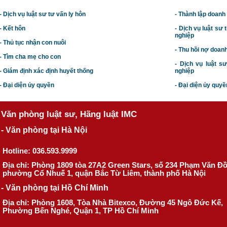
- Dịch vụ luật sư tư vấn ly hôn
- Thành lập doanh
- Kết hôn
-
Dịch vụ luật sư t
nghiệp
- Thủ tục nhận con nuôi
- Thu hồi nợ doan
- Tìm cha mẹ cho con
- Dịch vụ luật s
- Giám định xác định huyết thống
nghiệp
- Đại diện ủy quyền
- Đại diện ủy quyề
Văn phòng luật sư, Hãng luật IMC
- Văn phòng tại Hà Nội
Hotline: 036.593.9999
Địa chỉ: Phòng 1809 tòa 27A2 Green Stars, số 234 Phạm Văn Đ
phường Cổ Nhuế 1, quận Bắc Từ Liêm, thành phố Hà Nội
- Văn phòng tại Hồ Chí Minh
Địa chỉ: Phòng 1608, Tòa Nhà Bitexco, Đường 45 Ngô Đức Kế,
Phường Bến Nghé, Quận 1, TP Hồ Chí Minh