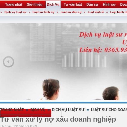
Trang nhất
Giới thiệu
Dịch Vụ
Tư vấn luật
Dân sự
Hình sự
Doa
Dịch vụ Luật sư
Luật sư hình sự
Luật sư dân sự
Luật kinh tế
Luật hành c
Khuyến mại
Liên hệ
forum
utility
»
»
»
TRANG NHẤT
DỊCH VỤ
DỊCH VỤ LUẬT SƯ
LUẬT SƯ CHO DOA
Tư vấn xử lý nợ xấu doanh nghiệp
Thứ hai - 13/05/2013 11:09