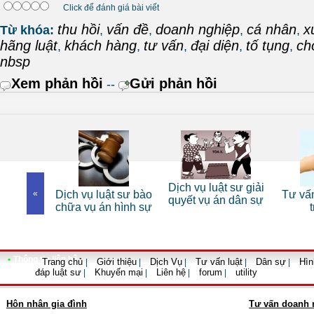
Click để đánh giá bài viết
thu hồi
vấn đề
doanh nghiệp
cá nhân
x
Từ khóa:
,
,
,
,
hãng luật
khách hàng
tư vấn
đại diện
tố tụng
ch
,
,
,
,
,
nbsp
Xem phản hồi
Gửi phản hồi
--
 sư riêng
Dịch vụ luật sư giải
«
Dịch vụ luật sư bào
Tư vấn
nhân
quyết vụ án dân sự
chữa vụ án hình sự
•
Thông tin liên hệ
Trang chủ
Giới thiệu
Dịch Vụ
Tư vấn luật
Dân sự
Hìn
|
|
|
|
|
đáp luật sư
Khuyến mại
Liên hệ
forum
utility
|
|
|
|
Hôn nhân gia đình
Tư vấn doanh 