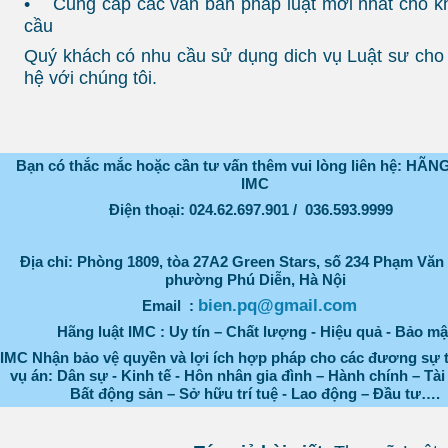
• Cung cấp các văn bản pháp luật mới nhất cho k
cầu
Quý khách có nhu cầu sử dụng dich vụ Luật sư cho c
hệ với chúng tôi.
Bạn có thắc mắc hoặc cần tư vấn thêm vui lòng liên hệ: HÃ
IMC
Điện thoại: 024.62.697.901 / 036.593.9999
Địa chỉ: Phòng
1809, tòa 27A2 Green Stars, số 234 Phạm Văn
phường Phú Diễn,
Hà Nội
bien.pq@gmail.com
Email :
Hãng luật IMC : Uy tín – Chất lượng - Hiệu quả - Bảo mậ
IMC Nhận bảo vệ quyền và lợi ích hợp pháp cho các đương sự 
vụ án: Dân sự - Kinh tế - Hôn nhân gia đình – Hành chính – Tài
Bất động sản – Sở hữu trí tuệ - Lao động – Đầu tư….