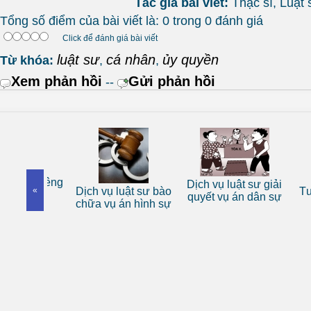
Tác giả bài viết:
Thạc sĩ, Luậ
Tổng số điểm của bài viết là: 0 trong 0 đánh giá
Click để đánh giá bài viết
luật sư
cá nhân
ủy quyền
Từ khóa:
,
,
Xem phản hồi
Gửi phản hồi
--
 sư riêng
Dịch vụ luật sư giải
«
Dịch vụ luật sư bào
Tư vấn
nhân
quyết vụ án dân sự
chữa vụ án hình sự