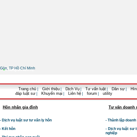
Gòn, TP Hồ Chí Minh
•
Thông tin liên hệ
Trang chủ
Giới thiệu
Dịch Vụ
Tư vấn luật
Dân sự
Hìn
|
|
|
|
|
đáp luật sư
Khuyến mại
Liên hệ
forum
utility
|
|
|
|
Hôn nhân gia đình
Tư vấn doanh 
- Dịch vụ luật sư tư vấn ly hôn
- Thành lập doanh
- Kết hôn
-
Dịch vụ luật sư t
nghiệp