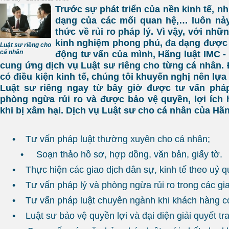
Trước sự phát triển của nền kinh tế, n
dạng của các mối quan hệ,… luôn nả
thức về rủi ro pháp lý. Vì vậy, với nhữn
kinh nghiệm phong phú, đa dạng được t
Luật sư riêng cho
cá nhân
động tư vấn của mình, Hãng luật IMC - 
cung ứng dịch vụ Luật sư riêng cho từng cá nhân. 
có điều kiện kinh tế, chúng tôi khuyến nghị nên lự
Luật sư riêng ngay từ bây giờ được tư vấn phá
phòng ngừa rủi ro và được bảo vệ quyền, lợi ích
khi bị xâm hại. Dịch vụ Luật sư cho cá nhân của Hã
• Tư vấn pháp luật thường xuyên cho cá nhân;
• Soạn thảo hồ sơ, hợp dồng, văn bản, giấy tờ.
• Thực hiện các giao dịch dân sự, kinh tế theo uỷ q
• Tư vấn pháp lý và phòng ngừa rủi ro trong các gia
• Tư vấn pháp luật chuyên ngành khi khách hàng c
• Luật sư bảo vệ quyền lợi và đại diện giải quyết tr