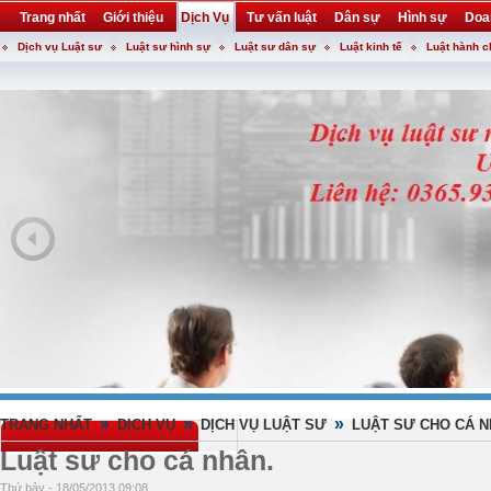
Trang nhất
Giới thiệu
Dịch Vụ
Tư vấn luật
Dân sự
Hình sự
Doa
Dịch vụ Luật sư
Luật sư hình sự
Luật sư dân sự
Luật kinh tế
Luật hành c
Khuyến mại
Liên hệ
forum
utility
»
»
»
TRANG NHẤT
DỊCH VỤ
DỊCH VỤ LUẬT SƯ
LUẬT SƯ CHO CÁ 
Luật sư cho cá nhân.
Thứ bảy - 18/05/2013 09:08