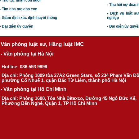
- Thủ tục nhận con nuôi
- Thu hồi nợ doan
- Tìm cha mẹ cho con
- Dịch vụ luật s
- Giám định xác định huyết thống
nghiệp
- Đại diện ủy quyền
- Đại diện ủy quyề
Văn phòng luật sư, Hãng luật IMC
- Văn phòng tại Hà Nội
Hotline: 036.593.9999
Địa chỉ: Phòng 1809 tòa 27A2 Green Stars, số 234 Phạm Văn Đ
phường Cổ Nhuế 1, quận Bắc Từ Liêm, thành phố Hà Nội
- Văn phòng tại Hồ Chí Minh
Địa chỉ: Phòng 1608, Tòa Nhà Bitexco, Đường 45 Ngô Đức Kế,
Phường Bến Nghé, Quận 1, TP Hồ Chí Minh