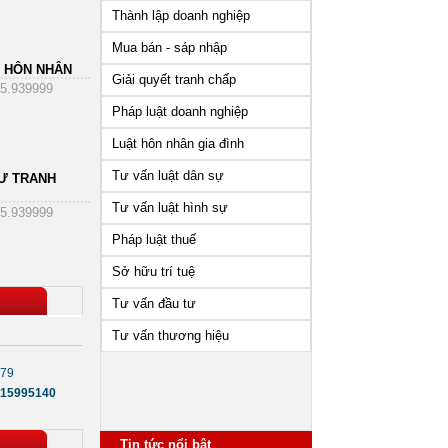
Thành lập doanh nghiệp
Mua bán - sáp nhập
 HÔN NHÂN
Giải quyết tranh chấp
5.939999
Pháp luật doanh nghiệp
Luật hôn nhân gia đình
Tư vấn luật dân sự
Ư TRANH
Tư vấn luật hình sự
5.939999
Pháp luật thuế
Sở hữu trí tuệ
Tư vấn đầu tư
Tư vấn thương hiệu
279
15995140
Những vấn đề cần lưu ý sau
Tin tức nổi bật