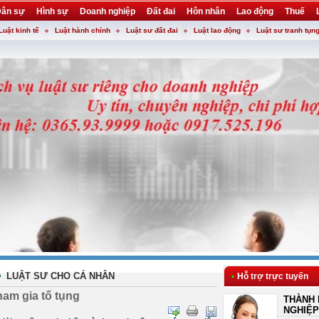
ân sự
Hình sự
Doanh nghiệp
Đất đai
Hôn nhân
Lao động
Thuế
Luật kinh tế
Luật hành chính
Luật sư đất đai
Luật lao động
Luật sư tranh tụn
»
LUẬT SƯ CHO CÁ NHÂN
•
Hỗ trợ trực tuyến
ham gia tố tụng
THÀNH 
NGHIỆP