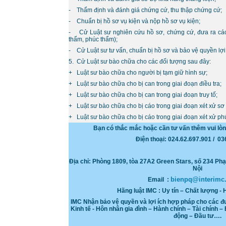
- Thẩm định và đánh giá chứng cứ, thu thập chứng cứ;
- Chuẩn bị hồ sơ vụ kiện và nộp hồ sơ vụ kiện;
- Cử Luật sư nghiên cứu hồ sơ, chứng cứ, đưa ra các 
thẩm, phúc thẩm);
- Cử Luật sư tư vấn, chuẩn bị hồ sơ và bảo vệ quyền lợi 
5. Cử Luật sư bào chữa cho các đối tượng sau đây:
+ Luật sư bào chữa cho người bị tạm giữ hình sự;
+ Luật sư bào chữa cho bị can trong giai đoạn điều tra;
+ Luật sư bào chữa cho bị can trong giai đoạn truy tố;
+ Luật sư bào chữa cho bị cáo trong giai đoạn xét xử sơ
+ Luật sư bào chữa cho bị cáo trong giai đoạn xét xử ph
Bạn có thắc mắc hoặc cần tư vấn thêm vui lò
Điện thoại: 024.62.697.901 / 0
Địa chỉ: Phòng
1809, tòa 27A2 Green Stars, số 234 P
Nội
bienpq@interimc.
Email :
Hãng luật IMC : Uy tín – Chất lượng - 
IMC Nhận bảo vệ quyền và lợi ích hợp pháp cho các đ
Kinh tế - Hôn nhân gia đình – Hành chính – Tài chính – 
động – Đầu tư….