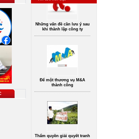
khi thành lập công ty
Để một thương vụ M&A
thành công
C
Dịch vụ tư vấn luật
vụ tư vấn pháp
Dịch vụ tư vấn ly hôn
D
hôn nhân gia đình
oanh nghiệp uy
Thẩm quyền giải quyết tranh
tín
chấp đất đai