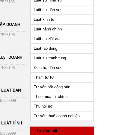
Luật sư hình sự
7525196
Luật sư dân sự
Luật kinh tế
HẬP DOANH
Luật hành chính
7525196
Luật sư đất đai
Luật lao động
UẬT DOANH
Luật sư tranh tụng
Điều tra dân sư
7525196
Thám tử tư
Tư vấn bất động sản
 LUẬT DÂN
Thuê mua tài chính
5.939999
Thu hồi nợ
Tư vấn thuế doanh nghiệp
 LUẬT HÌNH
Tư vấn luật
5.939999