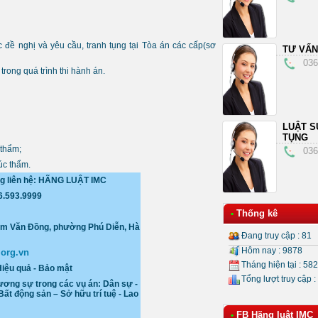
đề nghị và yêu cầu, tranh tụng tại Tòa án các cấp(sơ
TƯ VẤN
036
trong quá trình thi hành án.
LUẬT S
TỤNG
 thẩm;
036
úc thẩm.
ng liên hệ: HÃNG LUẬT IMC
36.593.9999
Thống kê
•
hạm Văn Đồng, phường Phú Diễn
, Hà
Đang truy cập : 81
Hôm nay : 9878
org.vn
Tháng hiện tại : 58
Hiệu quả - Bảo mật
Tổng lượt truy cập :
ương sự trong các vụ án: Dân sự -
Bất động sản – Sở hữu trí tuệ - Lao
FB Hãng luật IMC
•