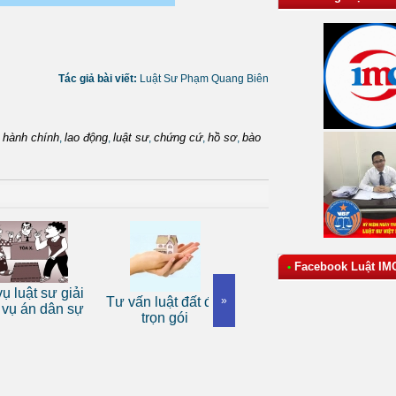
Tác giả bài viết:
Luật Sư Phạm Quang Biên
hành chính
lao động
luật sư
chứng cứ
hồ sơ
bào
,
,
,
,
,
,
Facebook Luật IM
•
Dịch 
ật sư giải
Tư vấn luật đất đai
Dịch vụ luật sư tranh
»
luật d
án dân sự
trọn gói
tụng