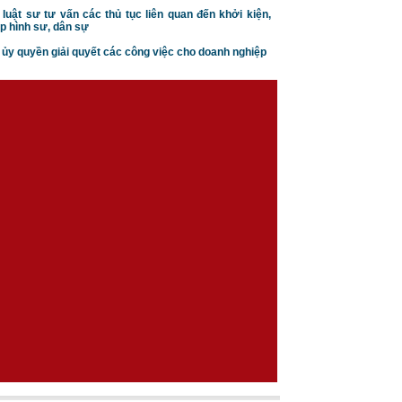
doanh của doanh nghiệp
 luật sư tư vấn các thủ tục liên quan đến khởi kiện,
p hình sư, dân sự
n ủy quyền giải quyết các công việc cho doanh nghiệp
Căn cứ ly hôn theo luật hôn
nhân gia đình
Trình tự thủ tục khởi kiện vụ
án hôn nhân gia đình