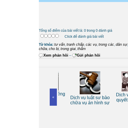
Tổng số điểm của bài viết là: 0 trong 0 đánh giá
Click để đánh giá bài viết
tư vấn
tranh chấp
các vụ
trong các
dân sự
Từ khóa:
,
,
,
,
chữa
cho bị
trong giai
thẩm
,
,
,
Xem phản hồi
Gửi phản hồi
--
Dịch vụ luật sư riêng
Dịch vụ lu
 riêng
«
Dịch vụ luật sư bào
cho cá nhân
quyết vụ 
nh
chữa vụ án hình sự