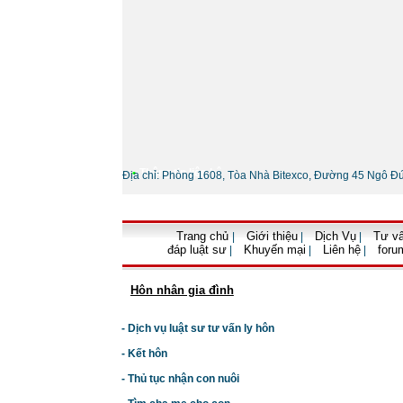
•
Thông tin liên hệ
Địa chỉ: Phòng 1608, Tòa Nhà Bitexco, Đường 45 Ngô Đ
Trang chủ
Giới thiệu
Dịch Vụ
Tư vấ
|
|
|
đáp luật sư
Khuyến mại
Liên hệ
foru
|
|
|
Hôn nhân gia đình
- Dịch vụ luật sư tư vấn ly hôn
- Kết hôn
- Thủ tục nhận con nuôi