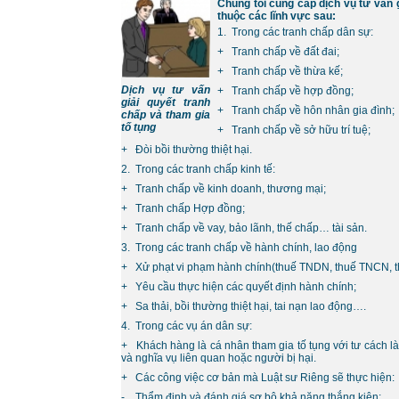
Chúng tôi cung cấp dịch vụ tư vấn g
thuộc các lĩnh vực sau:
1. Trong các tranh chấp dân sự:
+ Tranh chấp về đất đai;
+ Tranh chấp về thừa kế;
Dịch vụ tư vấn
+ Tranh chấp về hợp đồng;
giải quyết tranh
+ Tranh chấp về hôn nhân gia đình;
chấp và tham gia
tố tụng
+ Tranh chấp về sở hữu trí tuệ;
+ Đòi bồi thường thiệt hại.
2. Trong các tranh chấp kinh tế:
+ Tranh chấp về kinh doanh, thương mại;
+ Tranh chấp Hợp đồng;
+ Tranh chấp về vay, bảo lãnh, thế chấp… tài sản.
3. Trong các tranh chấp về hành chính, lao động
+ Xử phạt vi phạm hành chính(thuế TNDN, thuế TNCN, 
+ Yêu cầu thực hiện các quyết định hành chính;
+ Sa thải, bồi thường thiệt hại, tai nạn lao động….
4. Trong các vụ án dân sự:
+ Khách hàng là cá nhân tham gia tố tụng với tư cách l
và nghĩa vụ liên quan hoặc người bị hại.
+ Các công việc cơ bản mà Luật sư Riêng sẽ thực hiện:
- Thẩm định và đánh giá sơ bộ khả năng thắng kiện;