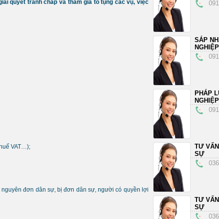
iải quyết tranh chấp và tham gia tố tụng các vụ, việc
091
SÁP N
NGHIỆP
091
PHÁP L
NGHIỆP
091
TƯ VẤN
thuế VAT…);
SỰ
036
à nguyên đơn dân sự, bị đơn dân sự, người có quyền lợi
TƯ VẤN
SỰ
036