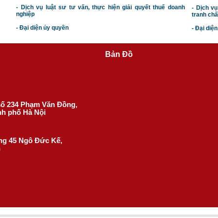
- Dịch vụ luật sư tư vấn, thực hiện giải quyết thuế doanh
- Dịch vụ
nghiệp
tranh chấ
- Đại diện ủy quyền
- Đại diệ
Bản Đồ
 số 234 Phạm Văn Đồng,
nh phố Hà Nội
ờng 45 Ngô Đức Kế,
h