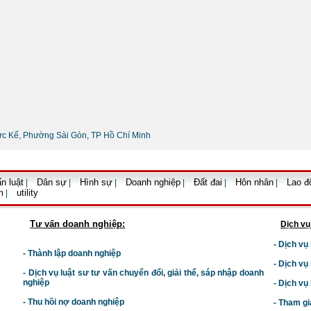
ức Kế, Phường Sài Gòn, TP Hồ Chí Minh
n luật
Dân sự
Hình sự
Doanh nghiệp
Đất đai
Hôn nhân
Lao đ
|
|
|
|
|
|
m
utility
|
Tư vấn doanh nghiệp:
Dịch vụ
- Dịch vụ
- Thành lập doanh nghiệp
- Dịch vụ
-
Dịch vụ luật sư t
ư vấn chuyển đổi, giải thể, sáp nhập doanh
nghiệp
- Dịch vụ
- Thu hồi nợ doanh nghiệp
- Tham gi