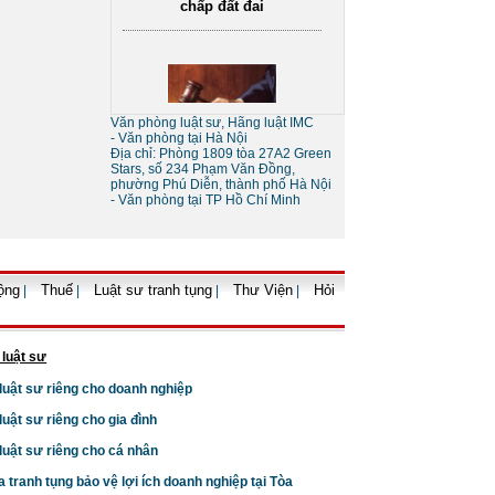
Sự khác nhau giữa tố tụng
tòa án và tố tụng bằng trọng
Văn phòng luật sư, Hãng luật IMC
tài
- Văn phòng tại Hà Nội
Địa chỉ: Phòng 1809 tòa 27A2 Green
Stars, số 234 Phạm Văn Đồng,
phường Phú Diễn, thành phố Hà Nội
- Văn phòng tại TP Hồ Chí Minh
ộng
Thuế
Luật sư tranh tụng
Thư Viện
Hỏi
|
|
|
|
Thủ tục giải thể doanh
nghiệp
 luật sư
 luật sư riêng cho doanh nghiệp
 luật sư riêng cho gia đình
 luật sư riêng cho cá nhân
a tranh tụng bảo vệ lợi ích doanh nghiệp tại Tòa
Thủ tục tạm ngừng kinh