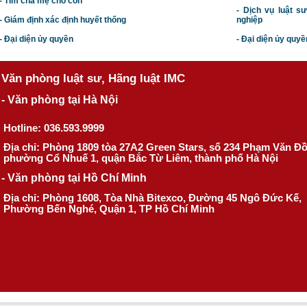
- Tìm cha mẹ cho con
- Dịch vụ luật s
- Giám định xác định huyết thống
nghiệp
- Đại diện ủy quyền
- Đại diện ủy quyề
Văn phòng luật sư, Hãng luật IMC
- Văn phòng tại Hà Nội
Hotline: 036.593.9999
Địa chỉ: Phòng 1809 tòa 27A2 Green Stars, số 234 Phạm Văn Đ
phường Cổ Nhuế 1, quận Bắc Từ Liêm, thành phố Hà Nội
- Văn phòng tại Hồ Chí Minh
Địa chỉ: Phòng 1608, Tòa Nhà Bitexco, Đường 45 Ngô Đức Kế,
Phường Bến Nghé, Quận 1, TP Hồ Chí Minh