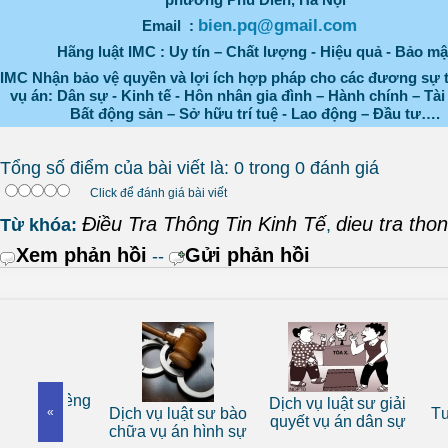
bien.pq@gmail.com
Email :
Hãng luật IMC : Uy tín – Chất lượng - Hiệu quả - Bảo mậ
IMC Nhận bảo vệ quyền và lợi ích hợp pháp cho các đương sự 
vụ án: Dân sự - Kinh tế - Hôn nhân gia đình – Hành chính – Tài
Bất động sản – Sở hữu trí tuệ - Lao động – Đầu tư….
Tổng số điểm của bài viết là: 0 trong 0 đánh giá
Click để đánh giá bài viết
Điều Tra Thông Tin Kinh Tế
dieu tra thon
Từ khóa:
,
Xem phản hồi
Gửi phản hồi
--
 sư riêng
Dịch vụ luật sư giải
«
Dịch vụ luật sư bào
Tư vấn
nhân
quyết vụ án dân sự
chữa vụ án hình sự