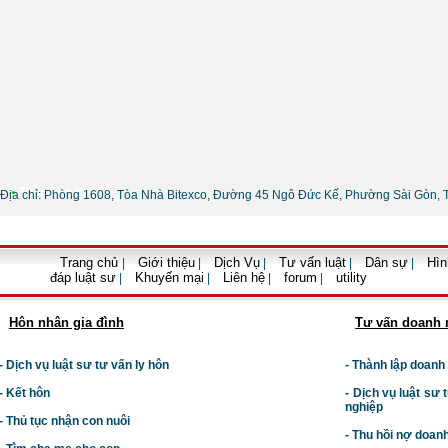
•
Thông tin liên hệ
Địa chỉ: Phòng 1608, Tòa Nhà Bitexco, Đường 45 Ngô Đức Kế, Phường Sài Gòn, 
Trang chủ
Giới thiệu
Dịch Vụ
Tư vấn luật
Dân sự
Hìn
|
|
|
|
|
đáp luật sư
Khuyến mại
Liên hệ
forum
utility
|
|
|
|
Hôn nhân gia đình
Tư vấn doanh 
- Dịch vụ luật sư tư vấn ly hôn
- Thành lập doanh
- Kết hôn
-
Dịch vụ luật sư t
nghiệp
- Thủ tục nhận con nuôi
- Thu hồi nợ doan