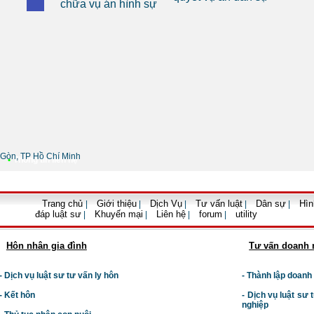
chữa vụ án hình sự
Gòn, TP Hồ Chí Minh
•
Thông tin liên hệ
Trang chủ
Giới thiệu
Dịch Vụ
Tư vấn luật
Dân sự
Hìn
|
|
|
|
|
đáp luật sư
Khuyến mại
Liên hệ
forum
utility
|
|
|
|
Hôn nhân gia đình
Tư vấn doanh 
- Dịch vụ luật sư tư vấn ly hôn
- Thành lập doanh
- Kết hôn
-
Dịch vụ luật sư t
nghiệp