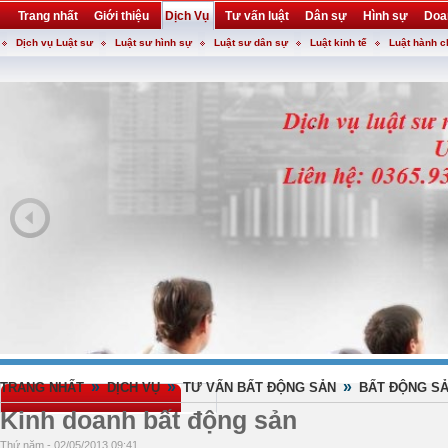
Trang nhất
Giới thiệu
Dịch Vụ
Tư vấn luật
Dân sự
Hình sự
Doa
Dịch vụ Luật sư
Luật sư hình sự
Luật sư dân sự
Luật kinh tế
Luật hành c
Khuyến mại
Liên hệ
forum
utility
»
»
»
TRANG NHẤT
DỊCH VỤ
TƯ VẤN BẤT ĐỘNG SẢN
BẤT ĐỘNG SẢ
Kinh doanh bất động sản
Thứ năm - 02/05/2013 09:41