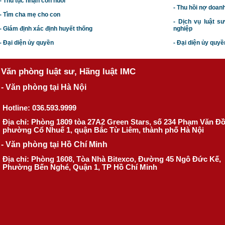
- Thủ tục nhận con nuôi
- Thu hồi nợ doan
- Tìm cha mẹ cho con
- Dịch vụ luật s
- Giám định xác định huyết thống
nghiệp
- Đại diện ủy quyền
- Đại diện ủy quyề
Văn phòng luật sư, Hãng luật IMC
- Văn phòng tại Hà Nội
Hotline: 036.593.9999
Địa chỉ: Phòng 1809 tòa 27A2 Green Stars, số 234 Phạm Văn Đ
phường Cổ Nhuế 1, quận Bắc Từ Liêm, thành phố Hà Nội
- Văn phòng tại Hồ Chí Minh
Địa chỉ: Phòng 1608, Tòa Nhà Bitexco, Đường 45 Ngô Đức Kế,
Phường Bến Nghé, Quận 1, TP Hồ Chí Minh