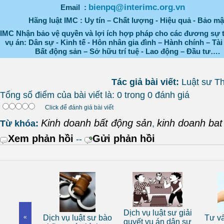
bienpq@interimc.org.vn
Email :
Hãng luật IMC : Uy tín – Chất lượng - Hiệu quả - Bảo mậ
IMC Nhận bảo vệ quyền và lợi ích hợp pháp cho các đương sự 
vụ án: Dân sự - Kinh tế - Hôn nhân gia đình – Hành chính – Tài
Bất động sản – Sở hữu trí tuệ - Lao động – Đầu tư….
Tác giả bài viết:
Luật sư T
Tổng số điểm của bài viết là: 0 trong 0 đánh giá
Click để đánh giá bài viết
Kinh doanh bất động sản
kinh doanh bat
Từ khóa:
,
Xem phản hồi
Gửi phản hồi
--
 sư riêng
Dịch vụ luật sư giải
«
Dịch vụ luật sư bào
Tư vấn
nhân
quyết vụ án dân sự