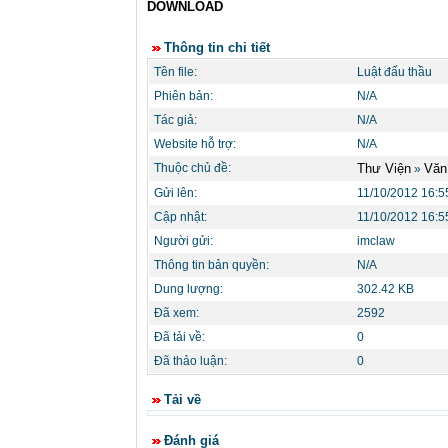
DOWNLOAD
Thông tin chi tiết
Tên file:
Luật đấu thầu
Phiên bản:
N/A
Tác giả:
N/A
Website hỗ trợ:
N/A
Thuộc chủ đề:
Thư Viện
Văn
»
Gửi lên:
11/10/2012 16:5
Cập nhật:
11/10/2012 16:5
Người gửi:
imclaw
Thông tin bản quyền:
N/A
Dung lượng:
302.42 KB
Đã xem:
2592
Đã tải về:
0
Đã thảo luận:
0
Tải về
Đánh giá