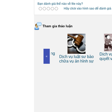
Bạn đánh giá thế nào về file này?
Hãy click vào hình sao để đánh giá 
Tham gia thảo luận
Dịch vụ luật sư riêng
Dịch vụ lu
 riêng
«
Dịch vụ luật sư bào
cho cá nhân
quyết vụ 
nh
chữa vụ án hình sự