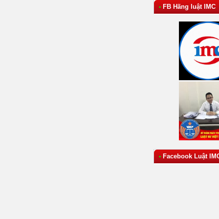
FB Hãng luật IMC
•
Facebook Luật IM
•