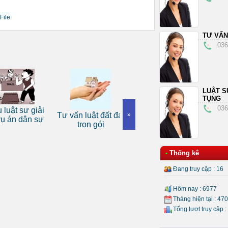
File
TƯ VẤN
036
LUẬT S
TỤNG
036
Dịch 
ật sư giải
Tư vấn luật đất đai
Dịch vụ luật sư tranh
»
luật d
án dân sự
trọn gói
tụng
Thống kê
•
Đang truy cập : 16
Hôm nay : 6977
Tháng hiện tại : 47
Tổng lượt truy cập :