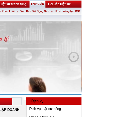
Luật sư tranh tụng
Thư Viện
Hỏi đáp luật sư
n Pháp Luật
Văn Bản Bất Động Sản
Hồ sơ năng lực IMC
Dịch vụ
Dịch vụ luật sư riêng
LẬP DOANH