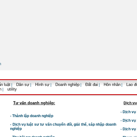
h
n luật
Dân sự
Hình sự
Doanh nghiệp
Đất đai
Hôn nhân
Lao đ
|
|
|
|
|
|
m
utility
|
Tư vấn doanh nghiệp:
Dịch vụ
- Dịch vụ
- Thành lập doanh nghiệp
- Dịch vụ
-
Dịch vụ luật sư t
ư vấn chuyển đổi, giải thể, sáp nhập doanh
nghiệp
- Dịch vụ