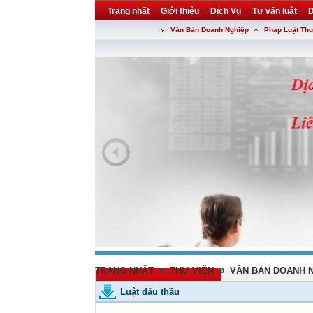
Trang nhất
Giới thiệu
Dịch Vụ
Tư vấn luật
D
Văn Bản Doanh Nghiệp
Pháp Luật Th
Khuyến mại
Liên hệ
forum
utility
»
»
TRANG NHẤT
THƯ VIỆN
VĂN BẢN DOANH 
Luật đấu thầu