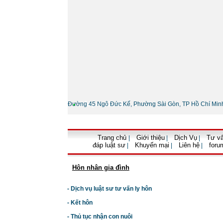
Đường 45 Ngô Đức Kế, Phường Sài Gòn, TP Hồ Chí Min
•
Thông tin liên hệ
Trang chủ
Giới thiệu
Dịch Vụ
Tư vấ
|
|
|
đáp luật sư
Khuyến mại
Liên hệ
foru
|
|
|
Hôn nhân gia đình
- Dịch vụ luật sư tư vấn ly hôn
- Kết hôn
- Thủ tục nhận con nuôi