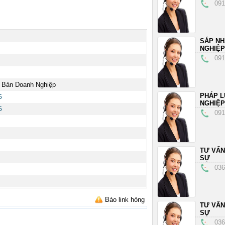
091
SÁP N
NGHIỆP
091
 Bản Doanh Nghiệp
PHÁP L
5
NGHIỆP
5
091
TƯ VẤN
SỰ
036
Báo link hỏng
TƯ VẤN
SỰ
036