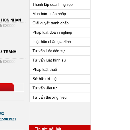
Thành lập doanh nghiệp
Mua bán - sáp nhập
 HÔN NHÂN
Giải quyết tranh chấp
5.939999
Pháp luật doanh nghiệp
Luật hôn nhân gia đình
Tư vấn luật dân sự
Ư TRANH
Tư vấn luật hình sự
Dịch vụ tư vấn luật
5.939999
vụ tư vấn pháp
Dịch vụ tư vấn ly hôn
D
hôn nhân gia đình
oanh nghiệp uy
Pháp luật thuế
tín
Sở hữu trí tuệ
Tư vấn đầu tư
Tư vấn thương hiệu
062
15983923
Những vấn đề cần lưu ý sau
khi thành lập công ty
Tin tức nổi bật