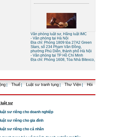
Sự khác nhau giữa tố tụng
tòa án và tố tụng bằng trọng
tài
Văn phòng luật sư, Hãng luật IMC
- Văn phòng tại Hà Nội
Địa chỉ: Phòng 1809 tòa 27A2 Green
Stars, số 234 Phạm Văn Đồng,
phường Phú Diễn, thành phố Hà Nội
- Văn phòng tại TP Hồ Chí Minh
Địa chỉ: Phòng 1608, Tòa Nhà Bitexco,
Thủ tục giải thể doanh
nghiệp
ộng
Thuế
Luật sư tranh tụng
Thư Viện
Hỏi
|
|
|
|
 luật sư
 luật sư riêng cho doanh nghiệp
 luật sư riêng cho gia đình
 luật sư riêng cho cá nhân
Thủ tục tạm ngừng kinh
doanh của doanh nghiệp