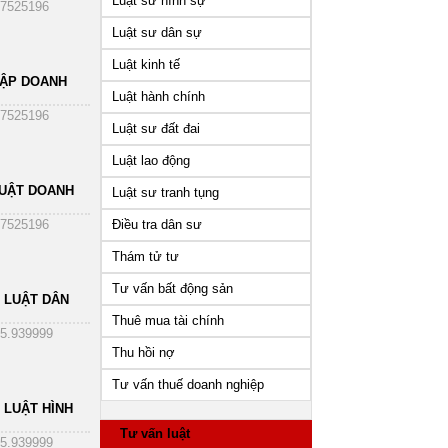
Luật sư hình sự
7525196
Luật sư dân sự
Luật kinh tế
HẬP DOANH
Luật hành chính
7525196
Luật sư đất đai
Luật lao động
UẬT DOANH
Luật sư tranh tụng
Điều tra dân sư
7525196
Thám tử tư
Tư vấn bất động sản
 LUẬT DÂN
Thuê mua tài chính
5.939999
Thu hồi nợ
Tư vấn thuế doanh nghiệp
 LUẬT HÌNH
Tư vấn luật
5.939999