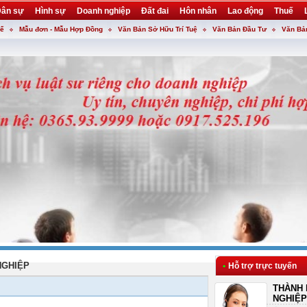
ân sự
Hình sự
Doanh nghiệp
Đất đai
Hôn nhân
Lao động
Thuế
uế
Mẫu đơn - Mẫu Hợp Đồng
Văn Bản Sở Hữu Trí Tuệ
Văn Bản Đầu Tư
Văn Bả
NGHIỆP
•
Hỗ trợ trực tuyến
THÀNH 
NGHIỆP