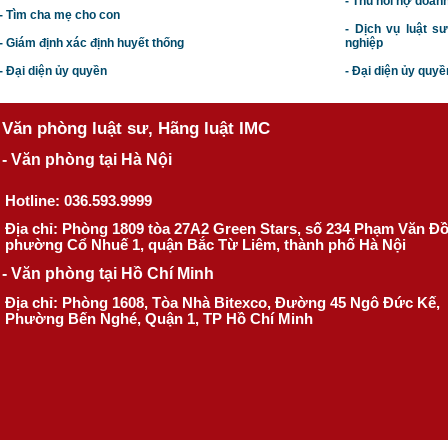
- Thu hồi nợ doan
- Tìm cha mẹ cho con
- Dịch vụ luật s
- Giám định xác định huyết thống
nghiệp
- Đại diện ủy quyền
- Đại diện ủy quyề
Văn phòng luật sư, Hãng luật IMC
- Văn phòng tại Hà Nội
Hotline: 036.593.9999
Địa chỉ: Phòng 1809 tòa 27A2 Green Stars, số 234 Phạm Văn Đ
phường Cổ Nhuế 1, quận Bắc Từ Liêm, thành phố Hà Nội
- Văn phòng tại Hồ Chí Minh
Địa chỉ: Phòng 1608, Tòa Nhà Bitexco, Đường 45 Ngô Đức Kế,
Phường Bến Nghé, Quận 1, TP Hồ Chí Minh