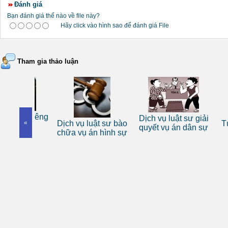
Đánh giá
Bạn đánh giá thế nào về file này?
Hãy click vào hình sao để đánh giá File
Tham gia thảo luận
 sư riêng
Dịch vụ luật sư giải
«
Dịch vụ luật sư bào
Tư vấn
nhân
quyết vụ án dân sự
chữa vụ án hình sự