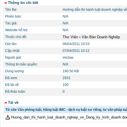
Thông tin chi tiết
Tên file:
Hướng dẫn thi hành luật doanh nghiệp v
Phiên bản:
N/A
Tác giả:
N/A
Website hỗ trợ:
N/A
Thuộc chủ đề:
Thư Viện
Văn Bản Doanh Nghiệp
»
Gửi lên:
06/04/2011 10:53
Cập nhật:
07/04/2011 10:12
Người gửi:
imclaw
Thông tin bản quyền:
N/A
Dung lượng:
190.50 KB
Đã xem:
2931
Đã tải về:
100
Đã thảo luận:
0
Tải về
Từ site Văn phòng luật, Hãng luật IMC - dịch vụ luật sư riêng, tư vấn pháp luậ
Huong_dan_thi_hanh_luat_doanh_nghiep_ve_Dang_ky_kinh_doanh.do