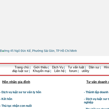
Đường 45 Ngô Đức Kế, Phường Sài Gòn, TP Hồ Chí Minh
•
Thông tin liên hệ
Trang chủ
Giới thiệu
Dịch Vụ
Tư vấn luật
Dân sự
Hìn
|
|
|
|
|
đáp luật sư
Khuyến mại
Liên hệ
forum
utility
|
|
|
|
Hôn nhân gia đình
Tư vấn doanh 
- Dịch vụ luật sư tư vấn ly hôn
- Thành lập doanh
- Kết hôn
-
Dịch vụ luật sư t
nghiệp
- Thủ tục nhận con nuôi