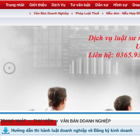
Trang nhất
Giới thiệu
Dịch Vụ
Tư vấn luật
Dân sự
Hình sự
Doa
Văn Bản Doanh Nghiệp
Pháp Luật Thuế
Mẫu đơn - Mẫu Hợp Đ
Khuyến mại
Liên hệ
forum
utility
»
»
TRANG NHẤT
THƯ VIỆN
VĂN BẢN DOANH NGHIỆP
Hướng dẫn thi hành luật doanh nghiệp về Đăng ký kinh doanh