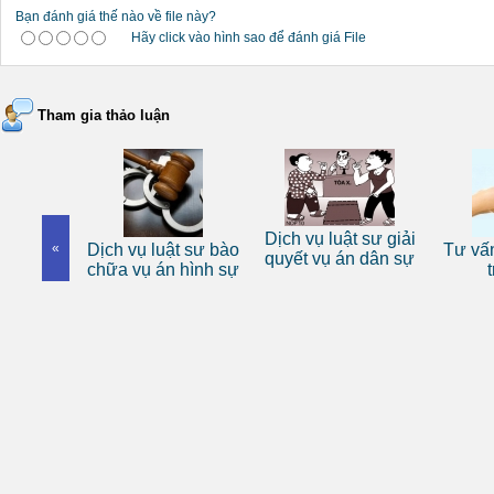
Bạn đánh giá thế nào về file này?
Hãy click vào hình sao để đánh giá File
Tham gia thảo luận
 sư riêng
Dịch vụ luật sư giải
«
Dịch vụ luật sư bào
Tư vấn
nhân
quyết vụ án dân sự
chữa vụ án hình sự