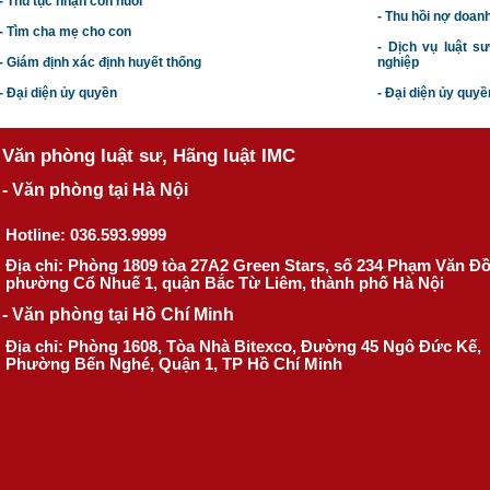
- Thủ tục nhận con nuôi
- Thu hồi nợ doan
- Tìm cha mẹ cho con
- Dịch vụ luật s
- Giám định xác định huyết thống
nghiệp
- Đại diện ủy quyền
- Đại diện ủy quyề
Văn phòng luật sư, Hãng luật IMC
- Văn phòng tại Hà Nội
Hotline: 036.593.9999
Địa chỉ: Phòng 1809 tòa 27A2 Green Stars, số 234 Phạm Văn Đ
phường Cổ Nhuế 1, quận Bắc Từ Liêm, thành phố Hà Nội
- Văn phòng tại Hồ Chí Minh
Địa chỉ: Phòng 1608, Tòa Nhà Bitexco, Đường 45 Ngô Đức Kế,
Phường Bến Nghé, Quận 1, TP Hồ Chí Minh