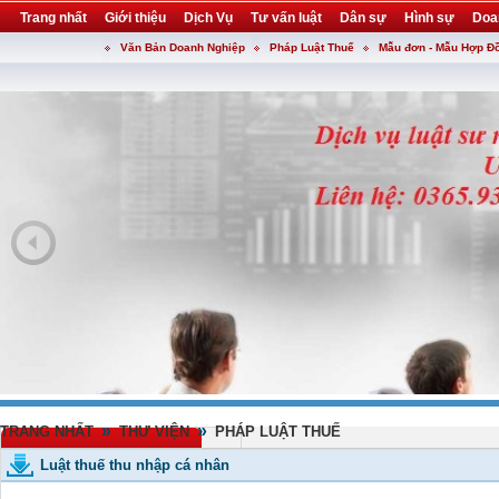
Trang nhất
Giới thiệu
Dịch Vụ
Tư vấn luật
Dân sự
Hình sự
Doa
Văn Bản Doanh Nghiệp
Pháp Luật Thuế
Mẫu đơn - Mẫu Hợp Đ
Khuyến mại
Liên hệ
forum
utility
»
»
TRANG NHẤT
THƯ VIỆN
PHÁP LUẬT THUẾ
Luật thuế thu nhập cá nhân