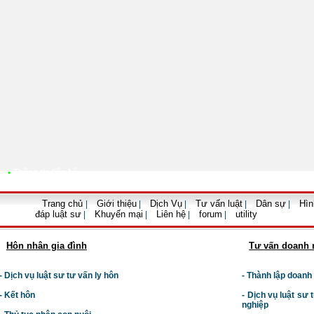
•
Thông tin liên hệ
Trang chủ
Giới thiệu
Dịch Vụ
Tư vấn luật
Dân sự
Hìn
|
|
|
|
|
đáp luật sư
Khuyến mại
Liên hệ
forum
utility
|
|
|
|
Hôn nhân gia đình
Tư vấn doanh 
- Dịch vụ luật sư tư vấn ly hôn
- Thành lập doanh
- Kết hôn
-
Dịch vụ luật sư t
nghiệp