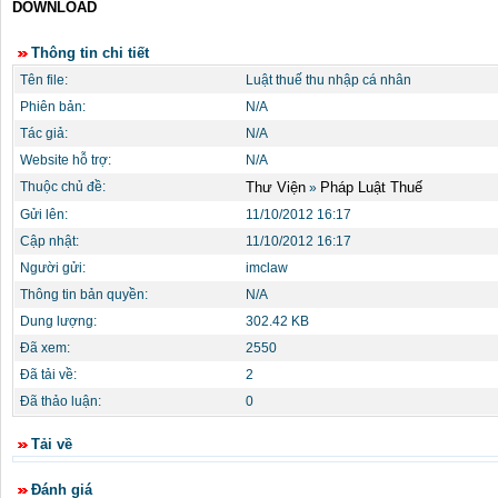
DOWNLOAD
Thông tin chi tiết
Tên file:
Luật thuế thu nhập cá nhân
Phiên bản:
N/A
Tác giả:
N/A
Website hỗ trợ:
N/A
Thuộc chủ đề:
Thư Viện
Pháp Luật Thuế
»
Gửi lên:
11/10/2012 16:17
Cập nhật:
11/10/2012 16:17
Người gửi:
imclaw
Thông tin bản quyền:
N/A
Dung lượng:
302.42 KB
Đã xem:
2550
Đã tải về:
2
Đã thảo luận:
0
Tải về
Đánh giá