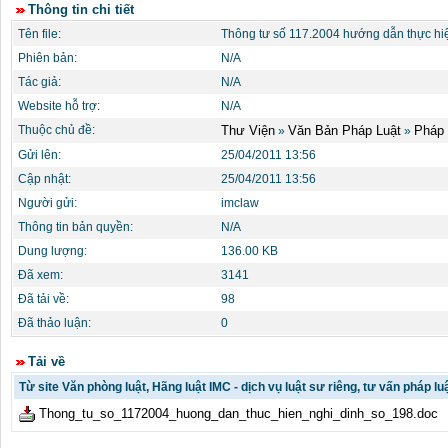
Thông tin chi tiết
Tên file:
Thông tư số 117.2004 hướng dẫn thực hiệ
Phiên bản:
N/A
Tác giả:
N/A
Website hỗ trợ:
N/A
Thuộc chủ đề:
Thư Viện
Văn Bản Pháp Luật
Pháp 
»
»
Gửi lên:
25/04/2011 13:56
Cập nhật:
25/04/2011 13:56
Người gửi:
imclaw
Thông tin bản quyền:
N/A
Dung lượng:
136.00 KB
Đã xem:
3141
Đã tải về:
98
Đã thảo luận:
0
Tải về
Từ site Văn phòng luật, Hãng luật IMC - dịch vụ luật sư riêng, tư vấn pháp luậ
Thong_tu_so_1172004_huong_dan_thuc_hien_nghi_dinh_so_198.doc