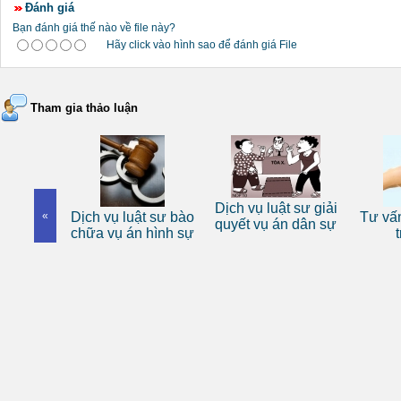
Đánh giá
Bạn đánh giá thế nào về file này?
Hãy click vào hình sao để đánh giá File
Tham gia thảo luận
 sư riêng
Dịch vụ luật sư giải
«
Dịch vụ luật sư bào
Tư vấn
nhân
quyết vụ án dân sự
chữa vụ án hình sự