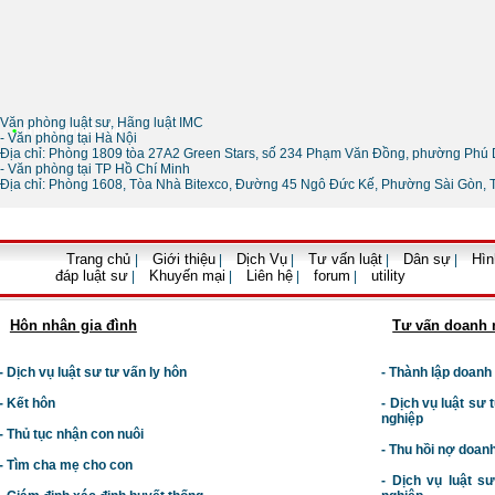
Văn phòng luật sư, Hãng luật IMC
•
Thông tin liên hệ
- Văn phòng tại Hà Nội
Địa chỉ: Phòng 1809 tòa 27A2 Green Stars, số 234 Phạm Văn Đồng, phường Phú 
- Văn phòng tại TP Hồ Chí Minh
Địa chỉ: Phòng 1608, Tòa Nhà Bitexco, Đường 45 Ngô Đức Kế, Phường Sài Gòn, 
Trang chủ
Giới thiệu
Dịch Vụ
Tư vấn luật
Dân sự
Hìn
|
|
|
|
|
đáp luật sư
Khuyến mại
Liên hệ
forum
utility
|
|
|
|
Hôn nhân gia đình
Tư vấn doanh 
- Dịch vụ luật sư tư vấn ly hôn
- Thành lập doanh
- Kết hôn
-
Dịch vụ luật sư t
nghiệp
- Thủ tục nhận con nuôi
- Thu hồi nợ doan
- Tìm cha mẹ cho con
- Dịch vụ luật s