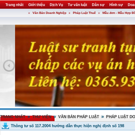
Trang nhất
Giới thiệu
Dịch Vụ
Tư vấn luật
Dân sự
Hình sự
Doa
Văn Bản Doanh Nghiệp
Pháp Luật Thuế
Mẫu đơn - Mẫu Hợp Đ
Khuyến mại
Liên hệ
forum
utility
»
»
»
TRANG NHẤT
THƯ VIỆN
VĂN BẢN PHÁP LUẬT
PHÁP LUẬT D
Thông tư số 117.2004 hướng dẫn thực hiện nghị định số 198