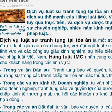
tại Hà Nội
Thứ hai - 28/12/2015 10:32
Dịch vụ luật sư tranh tụng tại tòa án
dịch vụ thế mạnh của Hãng luật IMC. V
luỹ qua thực tiễn, và dịch vụ được thự
Dịch vụ luật sư
sư chuyên nghiệp, nhiều năm kinh ngh
tranh tụng
pháp luật...
chuyên nghiệp
Dịch vụ luật sư tranh tụng tại tòa án
là một t
được đánh giá cao của chúng tôi, với đội ngũ luật sư
lĩnh vực và các cộng sự giàu kinh nghiệm, sự hiểu biế
Hãng luật IMC
về pháp luật Việt Nam,
nhận cung cấ
cho khách hàng trong các lĩnh vực:
-
Trong vụ án Dân sự
: Tranh tụng bảo vệ quyền, l
đương sự trong các tranh chấp tại Tòa án, các thủ tục th
-
Trong các vụ án Kinh tế, Doanh nghiệp
: tư vấn ph
cho doanh nghiệp, tranh tụng bảo vệ quyền lợi của đươ
chấp kinh tế thương mại, thu hồi các khoản nợ khó đ
hợp đồng...
-
Trong các vụ án Đất đai
: tư vấn, bảo vệ quyền lợi c