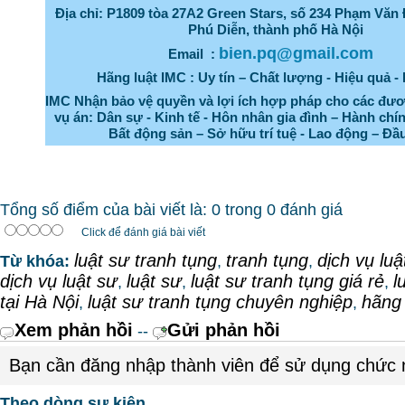
Địa chỉ:
P1809 tòa 27A2 Green Stars, số 234 Phạm Vă
Phú Diễn, thành phố Hà Nội
bien.pq@gmail.com
Email :
Hãng luật IMC : Uy tín – Chất lượng - Hiệu quả -
IMC Nhận bảo vệ quyền và lợi ích hợp pháp cho các đươ
vụ án: Dân sự - Kinh tế - Hôn nhân gia đình – Hành chín
Bất động sản – Sở hữu trí tuệ - Lao động – Đầ
Tổng số điểm của bài viết là: 0 trong 0 đánh giá
Click để đánh giá bài viết
luật sư tranh tụng
tranh tụng
dịch vụ luậ
Từ khóa:
,
,
dịch vụ luật sư
luật sư
luật sư tranh tụng giá rẻ
l
,
,
,
tại Hà Nội
luật sư tranh tụng chuyên nghiệp
hãng 
,
,
Xem phản hồi
Gửi phản hồi
--
Bạn cần đăng nhập thành viên để sử dụng chức
Theo dòng sự kiện