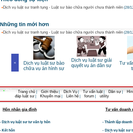
Dịch vụ luật sư tranh tụng - Luật sư bào chữa người chưa thành niên
(28/1
Những tin mới hơn
Dịch vụ luật sư tranh tụng - Luật sư bào chữa người chưa thành niên
(28/1
 riêng
Dịch vụ luật sư giải
«
Dịch vụ luật sư bào
Tư vấn luậ
n
quyết vụ án dân sự
chữa vụ án hình sự
trọn
•
Thông tin liên hệ
Trang chủ
Giới thiệu
Dịch Vụ
Tư vấn luật
Dân sự
Hìn
|
|
|
|
|
đáp luật sư
Khuyến mại
Liên hệ
forum
utility
|
|
|
|
Hôn nhân gia đình
Tư vấn doanh 
- Dịch vụ luật sư tư vấn ly hôn
- Thành lập doanh
- Kết hôn
-
Dịch vụ luật sư t