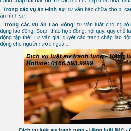
tranh chấp đất đai, hỗ trợ các thủ tục hợp thức hóa, mua
-
Trong các vụ án Hình sự
: tư vấn bào chữa cho bị can
án hình sự.
-
Trong các vụ án Lao động
: tư vấn luật cho ngườ
dụng lao động; Soạn thảo hợp đồng, nội quy, quy chế l
động tập thể; Tư vấn giải quyết các tranh chấp lao độ
động cho người nước ngoài...​
Dịch vụ luật sư tranh tụng - Hãng luật IMC -