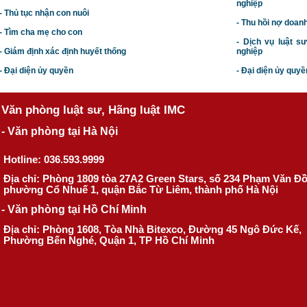
nghiệp
- Thủ tục nhận con nuôi
- Thu hồi nợ doan
- Tìm cha mẹ cho con
- Dịch vụ luật s
- Giám định xác định huyết thống
nghiệp
- Đại diện ủy quyền
- Đại diện ủy quyề
Văn phòng luật sư, Hãng luật IMC
- Văn phòng tại Hà Nội
Hotline: 036.593.9999
Địa chỉ: Phòng 1809 tòa 27A2 Green Stars, số 234 Phạm Văn Đ
phường Cổ Nhuế 1, quận Bắc Từ Liêm, thành phố Hà Nội
- Văn phòng tại Hồ Chí Minh
Địa chỉ: Phòng 1608, Tòa Nhà Bitexco, Đường 45 Ngô Đức Kế,
Phường Bến Nghé, Quận 1, TP Hồ Chí Minh