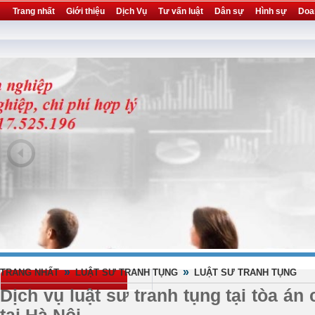
Trang nhất
Giới thiệu
Dịch Vụ
Tư vấn luật
Dân sự
Hình sự
Doa
Khuyến mại
Liên hệ
forum
utility
»
»
TRANG NHẤT
LUẬT SƯ TRANH TỤNG
LUẬT SƯ TRANH TỤNG
Dịch vụ luật sư tranh tụng tại tòa án