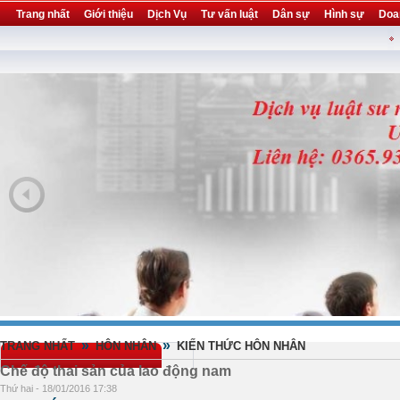
Trang nhất
Giới thiệu
Dịch Vụ
Tư vấn luật
Dân sự
Hình sự
Doa
Khuyến mại
Liên hệ
forum
utility
»
»
TRANG NHẤT
HÔN NHÂN
KIẾN THỨC HÔN NHÂN
Chế độ thai sản của lao động nam
Thứ hai - 18/01/2016 17:38