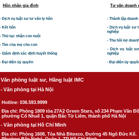
Hôn nhân gia đình
Tư vấn doanh 
- Dịch vụ luật sư tư vấn ly hôn
- Thành lập doanh
- Kết hôn
-
Dịch vụ luật sư t
nghiệp
- Thủ tục nhận con nuôi
- Thu hồi nợ doan
- Tìm cha mẹ cho con
- Dịch vụ luật s
- Giám định xác định huyết thống
nghiệp
- Đại diện ủy quyền
- Đại diện ủy quyề
Văn phòng luật sư, Hãng luật IMC
- Văn phòng tại Hà Nội
Hotline: 036.593.9999
Địa chỉ: Phòng 1809 tòa 27A2 Green Stars, số 234 Phạm Văn Đ
phường Cổ Nhuế 1, quận Bắc Từ Liêm, thành phố Hà Nội
- Văn phòng tại Hồ Chí Minh
Địa chỉ: Phòng 1608, Tòa Nhà Bitexco, Đường 45 Ngô Đức Kế,