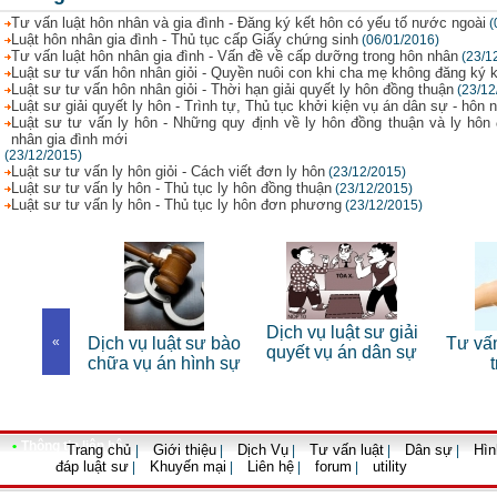
Tư vấn luật hôn nhân và gia đình - Đăng ký kết hôn có yếu tố nước ngoài
(
Luật hôn nhân gia đình - Thủ tục cấp Giấy chứng sinh
(06/01/2016)
Tư vấn luật hôn nhân gia đình - Vấn đề về cấp dưỡng trong hôn nhân
(23/1
Luật sư tư vấn hôn nhân giỏi - Quyền nuôi con khi cha mẹ không đăng ký 
Luật sư tư vấn hôn nhân giỏi - Thời hạn giải quyết ly hôn đồng thuận
(23/12
Luật sư giải quyết ly hôn - Trình tự, Thủ tục khởi kiện vụ án dân sự - hôn 
Luật sư tư vấn ly hôn - Những quy định về ly hôn đồng thuận và ly hôn
nhân gia đình mới
(23/12/2015)
Luật sư tư vấn ly hôn giỏi - Cách viết đơn ly hôn
(23/12/2015)
Luật sư tư vấn ly hôn - Thủ tục ly hôn đồng thuận
(23/12/2015)
Luật sư tư vấn ly hôn - Thủ tục ly hôn đơn phương
(23/12/2015)
 sư riêng
Dịch vụ luật sư giải
«
Dịch vụ luật sư bào
Tư vấn
nhân
quyết vụ án dân sự
chữa vụ án hình sự
•
Thông tin liên hệ
Trang chủ
Giới thiệu
Dịch Vụ
Tư vấn luật
Dân sự
Hìn
|
|
|
|
|
đáp luật sư
Khuyến mại
Liên hệ
forum
utility
|
|
|
|