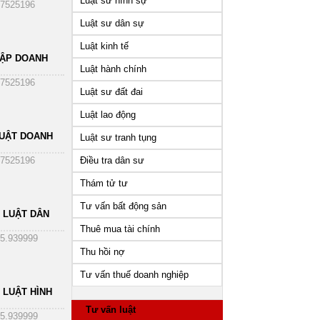
Luật sư hình sự
7525196
Luật sư dân sự
Luật kinh tế
HẬP DOANH
Luật hành chính
7525196
Luật sư đất đai
Luật lao động
UẬT DOANH
Luật sư tranh tụng
Điều tra dân sư
7525196
Thám tử tư
Tư vấn bất động sản
 LUẬT DÂN
Thuê mua tài chính
5.939999
Thu hồi nợ
Tư vấn thuế doanh nghiệp
 LUẬT HÌNH
Tư vấn luật
5.939999