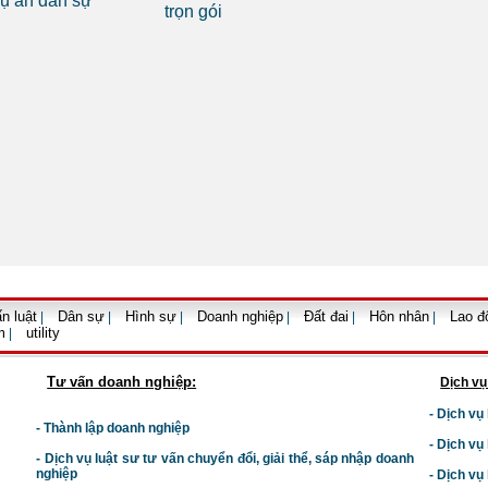
án dân sự
trọn gói
tụng
n luật
Dân sự
Hình sự
Doanh nghiệp
Đất đai
Hôn nhân
Lao đ
|
|
|
|
|
|
m
utility
|
Tư vấn doanh nghiệp:
Dịch vụ
- Dịch vụ
- Thành lập doanh nghiệp
- Dịch vụ
-
Dịch vụ luật sư t
ư vấn chuyển đổi, giải thể, sáp nhập doanh
nghiệp
- Dịch vụ