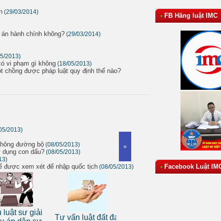
h
(29/03/2014)
FB Hãng luật IMC
•
ụ án hành chính không?
(29/03/2014)
05/2013)
có vi phạm gì không
(18/05/2013)
t chồng được pháp luật quy định thế nào?
05/2013)
 thông đường bộ
(08/05/2013)
»
ử dụng con dấu?
(08/05/2013)
13)
ể được xem xét để nhập quốc tịch
Facebook Luật IM
(08/05/2013)
•
Dịch 
ật sư giải
Tư vấn luật đất đai
Dịch vụ luật sư tranh
luật d