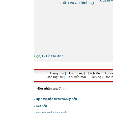
quyết vụ 
nh
chữa vụ án hình sự
Gòn, TP Hồ Chí Minh
•
Thông tin liên hệ
Trang chủ
Giới thiệu
Dịch Vụ
Tư vấ
|
|
|
đáp luật sư
Khuyến mại
Liên hệ
foru
|
|
|
Hôn nhân gia đình
- Dịch vụ luật sư tư vấn ly hôn
- Kết hôn