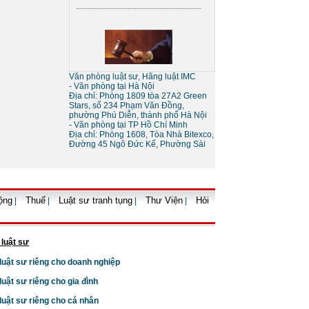
tín
Sự khác nhau giữa tố tụng
tòa án và tố tụng bằng trọng
tài
Văn phòng luật sư, Hãng luật IMC
- Văn phòng tại Hà Nội
Địa chỉ: Phòng 1809 tòa 27A2 Green
Stars, số 234 Phạm Văn Đồng,
phường Phú Diễn, thành phố Hà Nội
- Văn phòng tại TP Hồ Chí Minh
Địa chỉ: Phòng 1608, Tòa Nhà Bitexco,
Đường 45 Ngô Đức Kế, Phường Sài
Thủ tục giải thể doanh
nghiệp
ộng
Thuế
Luật sư tranh tụng
Thư Viện
Hỏi
|
|
|
|
 luật sư
 luật sư riêng cho doanh nghiệp
 luật sư riêng cho gia đình
Thủ tục tạm ngừng kinh
 luật sư riêng cho cá nhân
doanh của doanh nghiệp