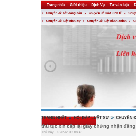
Trang nhất
Giới thiệu
Dịch Vụ
Tư vấn luật
D
Chuyên đề bất động sản
Chuyên đề luật kinh tế
Chuy
Khuyến mại
Liên hệ
forum
utility
Chuyên đề luật hình sự
Chuyên đề luật hành chính
C
»
»
TRANG NHẤT
HỎI ĐÁP LUẬT SƯ
CHUYÊN Đ
thủ tục xin cấp lại giấy chứng nhận đăng
Thứ bảy - 18/05/2013 08:43