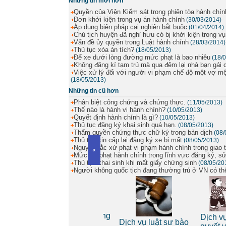
Những tin mới hơn
Quyền của Viện Kiểm sát trong phiên tòa hành chín
Đơn khởi kiện trong vụ án hành chính
(30/03/2014)
Áp dụng biện pháp cai nghiện bắt buộc
(01/04/2014)
Chủ tịch huyện đã nghỉ hưu có bị khởi kiện trong v
Vấn đề ủy quyền trong Luật hành chính
(28/03/2014)
Thủ tục xóa án tích?
(18/05/2013)
Để xe dưới lòng đường mức phạt là bao nhiêu
(18/
Không đăng kí tạm trú mà qua đêm lại nhà bạn gái 
Việc xử lý đối với người vi phạm chế độ một vợ mộ
(18/05/2013)
Những tin cũ hơn
Phân biệt công chứng và chứng thực.
(11/05/2013)
Thế nào là hành vi hành chính?
(10/05/2013)
Quyết định hành chính là gì?
(10/05/2013)
Thủ tục đăng ký khai sinh quá hạn.
(08/05/2013)
Thẩm quyền chứng thực chữ ký trong bản dịch
(08/
Thủ tục xin cấp lại đăng ký xe bị mất
(08/05/2013)
Nguyên tắc xử phạt vi phạm hành chính trong giao
«
Mức xử phạt hành chính trong lĩnh vực đăng ký, s
Thủ tục khai sinh khi mất giấy chứng sinh
(08/05/20
Người không quốc tịch đang thường trú ở VN có th
Dịch vụ luật sư riêng
Dịch vụ lu
 riêng
Dịch vụ luật sư bào
cho cá nhân