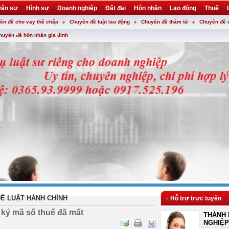
ân sự
Hình sự
Doanh nghiệp
Đất đai
Hôn nhân
Lao động
Thuế
ên đề cho vay thế chấp
Chuyên đề luật lao động
Chuyên đề thám tử
Chuyên đề 
huyên đề hôn nhân gia đình
Ề LUẬT HÀNH CHÍNH
•
Hỗ trợ trực tuyến
 ký mã số thuế đã mất
THÀNH 
NGHIỆP