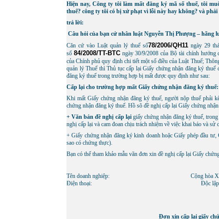
Hiện nay, Công ty tôi làm mất đăng ký mã số thuế, tôi mu
thuế? công ty tôi có bị xử phạt vì lỗi này hay không? và phải
trả lời:
Câu hỏi của bạn cử nhân luật Nguyễn Thị Phượng – hãng lu
78/2006/QH11
Căn cứ vào Luật quản lý thuế số
ngày 29 thá
84/2008/TT-BTC
số
ngày 30/9/2008 của Bộ tài chính hướng 
của Chính phủ quy định chi tiết một số điều của Luật Thuế; Thôn
quản lý Thuế thì Thủ tục cấp lại Giấy chứng nhận đăng ký thuế
đăng ký thuế trong trường hợp bị mất được quy định như sau:
Cấp lại cho trường hợp mất Giấy chứng nhận đăng ký thuế:
Khi mất Giấy chứng nhận đãng ký thuế, người nộp thuế phải kê 
chứng nhận đăng ký thuế. Hồ sõ đề nghị cấp lại Giấy chứng nhậ
+ Văn bản đề nghị cấp lại
giấy chứng nhận đăng ký thuế, trong đ
nghị cấp lại và cam đoan chịu trách nhiệm về việc khai báo và s
+ Giấy chứng nhận đăng ký kinh doanh hoặc Giấy phép đầu tư, 
sao có chứng thực).
Bạn có thể tham khảo mẫu vãn đơn xin đề nghị cấp lại Giấy chứn
Tên doanh nghiệp:
Cộng hòa Xã hội 
Ðiện thoại:
Ðộc lập - Tự d
Ðơn xin cấp lại giấy c