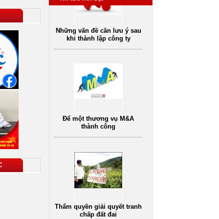
Để một thương vụ M&A
thành công
Thẩm quyền giải quyết tranh
C
chấp đất đai
Dịch vụ tư vấn luật
vụ tư vấn pháp
Dịch vụ tư vấn ly hôn
D
hôn nhân gia đình
oanh nghiệp uy