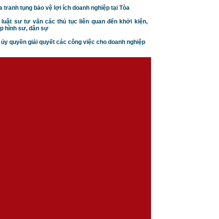
a tranh tụng bảo vệ lợi ích doanh nghiệp tại Tòa
 luật sư tư vấn các thủ tục liên quan đến khởi kiện,
p hình sư, dân sự
n ủy quyền giải quyết các công việc cho doanh nghiệp
Căn cứ ly hôn theo luật hôn
nhân gia đình
Trình tự thủ tục khởi kiện vụ
án hôn nhân gia đình