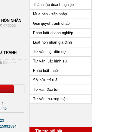
Thành lập doanh nghiệp
Mua bán - sáp nhập
 HÔN NHÂN
Giải quyết tranh chấp
5.939999
Pháp luật doanh nghiệp
Luật hôn nhân gia đình
Tư vấn luật dân sự
Ư TRANH
Tư vấn luật hình sự
5.939999
Pháp luật thuế
Sở hữu trí tuệ
Tư vấn đầu tư
Tư vấn thương hiệu
: 2
: 82
723
Những vấn đề cần lưu ý sau
15992584
khi thành lập công ty
Tin tức nổi bật