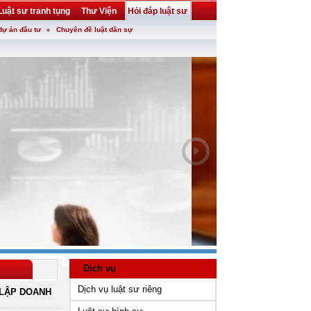
Luật sư tranh tụng
Thư Viện
Hỏi đáp luật sư
dự án đầu tư
Chuyên đề luật dân sự
Dịch vụ
Dịch vụ luật sư riêng
LẬP DOANH