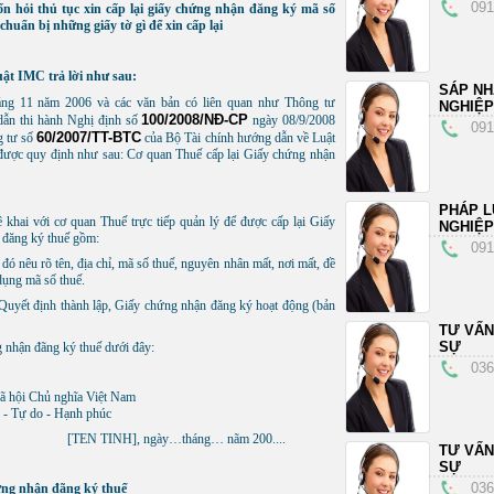
091
ốn hỏi thủ tục xin cấp lại giấy chứng nhận đăng ký mã số
 chuẩn bị những giấy tờ gì để xin cấp lại
ật IMC trả lời như sau:
SÁP N
ng 11 năm 2006 và các văn bản có liên quan như Thông tư
NGHIỆP
100/2008/NÐ-CP
dẫn thi hành Nghị định số
ngày 08/9/2008
091
60/2007/TT-BTC
g tư số
của Bộ Tài chính hướng dẫn về Luật
 được quy định như sau: Cơ quan Thuế cấp lại Giấy chứng nhận
PHÁP L
khai với cơ quan Thuế trực tiếp quản lý để được cấp lại Giấy
NGHIỆP
n đăng ký thuế gồm:
091
ó nêu rõ tên, địa chỉ, mã số thuế, nguyên nhân mất, nơi mất, đề
ử dụng mã số thuế.
Quyết định thành lập, Giấy chứng nhận đăng ký hoạt động (bản
TƯ VẤN
SỰ
g nhận đãng ký thuế dưới đây:
036
Chủ nghĩa Việt Nam
o - Hạnh phúc
[TEN TINH], ngày…tháng… nãm 200....
TƯ VẤN
SỰ
036
hứng nhận đãng ký thuế