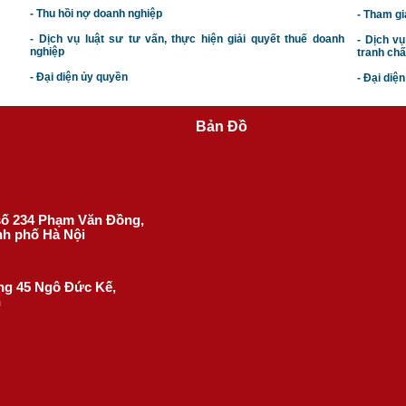
- Thu hồi nợ doanh nghiệp
- Tham gi
- Dịch vụ luật sư tư vấn, thực hiện giải quyết thuế doanh
- Dịch vụ
nghiệp
tranh chấ
- Đại diện ủy quyền
- Đại diệ
Bản Đồ
 số 234 Phạm Văn Đồng,
nh phố Hà Nội
ờng 45 Ngô Đức Kế,
h