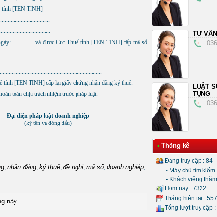
ế tỉnh [TEN TINH]
................................
.................................
TƯ VẤN
y:.................và được Cục Thuế tỉnh [TEN TINH] cấp mã số
036
.................................
........................................................
huế tỉnh [TEN TINH] cấp lại giấy chứng nhận đăng ký thuế.
LUẬT S
TỤNG
 hoàn toàn chịu trách nhiệm truớc pháp luật.
036
Ðại diện pháp luật doanh nghiệp
(ký tên và đóng dấu)
Thống kê
•
Đang truy cập : 84
ng
nhận đăng
ký thuế
đề nghị
mã số
doanh nghiệp
,
,
,
,
,
,
•
Máy chủ tìm kiếm 
•
Khách viếng thăm 
Hôm nay : 7322
Tháng hiện tại : 55
ng này
Tổng lượt truy cập :