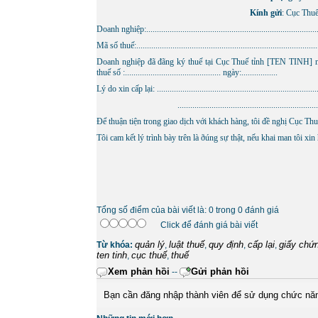
Kính gửi
: Cục Thu
Doanh nghiệp:...................................................................................
Mã số thuế:.......................................................................................
Doanh nghiệp đã đãng ký thuế tại Cục Thuế tỉnh [TEN TINH] ngà
thuế số :............................................. ngày:.................
Lý do xin cấp lại: ..............................................................................
................................................................................
Ðể thuận tiện trong giao dịch với khách hàng, tôi đề nghị Cục T
Tôi cam kết lý trình bày trên là ðúng sự thật, nếu khai man tôi xin
Tổng số điểm của bài viết là: 0 trong 0 đánh giá
Click để đánh giá bài viết
quản lý
luật thuế
quy định
cấp lại
giấy chứ
Từ khóa:
,
,
,
,
ten tinh
cục thuế
thuế
,
,
Xem phản hồi
Gửi phản hồi
--
Bạn cần đăng nhập thành viên để sử dụng chức nă