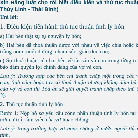
Xin Hãng luật cho tôi biết điều kiện và thủ tục thu
Thùy Linh - Thái Bình)
Trả lời:
1.
Điều kiện tiến hành thủ tục thuận tình ly hôn
a) Hai bên thật sự tự nguyện ly hôn;
b) Hai bên đã thoả thuận được với nhau về việc chia hoặc k
trông nom, nuôi dưỡng, chăm sóc, giáo dục con;
c) Sự thoả thuận của hai bên về tài sản và con trong từng t
bảo đảm quyền lợi chính đáng của vợ và con.
Lưu ý: Trường hợp các bên chỉ tranh chấp một trong các v
con, tình cảm hoặc tuy có thoả thuận nhưng không đảm bảo
của vợ và con thì Tòa án sẽ giải quyết tranh chấp theo thủ
3).
2. Thủ tục thuận tình ly hôn
Bước 1: Nộp hồ sơ yêu cầu công nhận thuận tình ly hôn tạ
nơi cư trú, làm việc của vợ hoặc chồng;
Lưu ý: trong trường hợp vợ hoặc chồng ở nước ngoài thì
tỉnh.