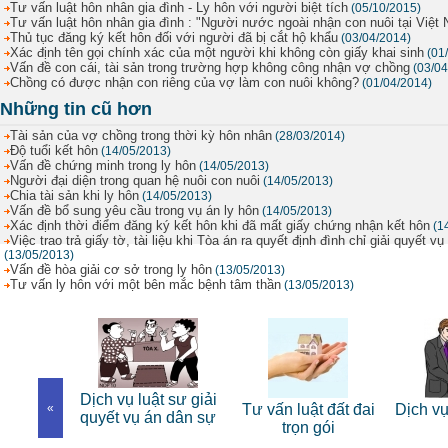
Tư vấn luật hôn nhân gia đình - Ly hôn với người biệt tích
(05/10/2015)
Tư vấn luật hôn nhân gia đình : "Người nước ngoài nhận con nuôi tại Việt
Thủ tục đăng ký kết hôn đối với người đã bị cắt hộ khẩu
(03/04/2014)
Xác định tên gọi chính xác của một người khi không còn giấy khai sinh
(01
Vấn đề con cái, tài sản trong trường hợp không công nhận vợ chồng
(03/04
Chồng có được nhận con riêng của vợ làm con nuôi không?
(01/04/2014)
Những tin cũ hơn
Tài sản của vợ chồng trong thời kỳ hôn nhân
(28/03/2014)
Độ tuổi kết hôn
(14/05/2013)
Vấn đề chứng minh trong ly hôn
(14/05/2013)
Người đại diện trong quan hệ nuôi con nuôi
(14/05/2013)
Chia tài sản khi ly hôn
(14/05/2013)
Vấn đề bổ sung yêu cầu trong vụ án ly hôn
(14/05/2013)
Xác định thời điểm đăng ký kết hôn khi đã mất giấy chứng nhận kết hôn
(1
Việc trao trả giấy tờ, tài liệu khi Tòa án ra quyết định đình chỉ giải quyết 
(13/05/2013)
Vấn đề hòa giải cơ sở trong ly hôn
(13/05/2013)
Tư vấn ly hôn với một bên mắc bệnh tâm thần
(13/05/2013)
Dịch vụ luật sư giải
t sư bào
«
Tư vấn luật đất đai
Dịch vụ
quyết vụ án dân sự
 hình sự
trọn gói