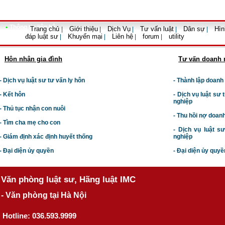
•
Thông tin liên hệ
Trang chủ
Giới thiệu
Dịch Vụ
Tư vấn luật
Dân sự
Hìn
|
|
|
|
|
đáp luật sư
Khuyến mại
Liên hệ
forum
utility
|
|
|
|
Hôn nhân gia đình
Tư vấn doanh 
- Dịch vụ luật sư tư vấn ly hôn
- Thành lập doanh
- Kết hôn
-
Dịch vụ luật sư t
nghiệp
- Thủ tục nhận con nuôi
- Thu hồi nợ doan
- Tìm cha mẹ cho con
- Dịch vụ luật s
- Giám định xác định huyết thống
nghiệp
- Đại diện ủy quyền
- Đại diện ủy quyề
Văn phòng luật sư, Hãng luật IMC
- Văn phòng tại Hà Nội
Hotline: 036.593.9999