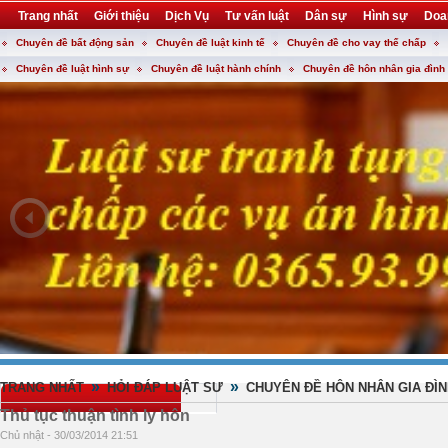
Trang nhất
Giới thiệu
Dịch Vụ
Tư vấn luật
Dân sự
Hình sự
Doa
Chuyên đề bất động sản
Chuyên đề luật kinh tế
Chuyên đề cho vay thế chấp
Khuyến mại
Liên hệ
forum
utility
Chuyên đề luật hình sự
Chuyên đề luật hành chính
Chuyên đề hôn nhân gia đình
»
»
TRANG NHẤT
HỎI ĐÁP LUẬT SƯ
CHUYÊN ĐỀ HÔN NHÂN GIA ĐÌ
Thủ tục thuận tình ly hôn
Chủ nhật - 30/03/2014 21:51