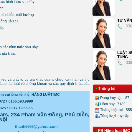
các hình thức sau đây:
nh;
m ô nhiễm môi trường.
TƯ VẤN
động đầu tư.
036
iệp.
o các hình thức sau đây:
LUẬT S
ó giá khác;
TỤNG
036
iếu và giấy tờ có giá khác của tổ chức, cá nhân và thủ
 của pháp luật về chứng khoán và các quy định khác của
Thống kê
•
êm vui lòng liên hệ: HÃNG LUẬT IMC
Đang truy cập : 87
.972 / 0166.593.9999
Hôm nay : 7189
 0917.19.65.65
Tháng hiện tại : 55
tars, 234 Phạm Văn Đồng, Phú Diễn,
Tổng lượt truy cập :
Nội
thanh6666@yahoo.com
-
FB Hãng luật IMC
•