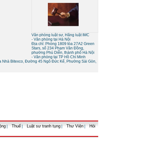
Sự khác nhau giữa tố tụng
tòa án và tố tụng bằng trọng
tài
Văn phòng luật sư, Hãng luật IMC
- Văn phòng tại Hà Nội
Địa chỉ: Phòng 1809 tòa 27A2 Green
Stars, số 234 Phạm Văn Đồng,
phường Phú Diễn, thành phố Hà Nội
- Văn phòng tại TP Hồ Chí Minh
òa Nhà Bitexco, Đường 45 Ngô Đức Kế, Phường Sài Gòn,
Thủ tục giải thể doanh
nghiệp
Dịch vụ tư vấn luật
vụ tư vấn pháp
Dịch vụ tư vấn ly hôn
D
hôn nhân gia đình
oanh nghiệp uy
tín
ộng
Thuế
Luật sư tranh tụng
Thư Viện
Hỏi
|
|
|
|
Thủ tục tạm ngừng kinh
doanh của doanh nghiệp