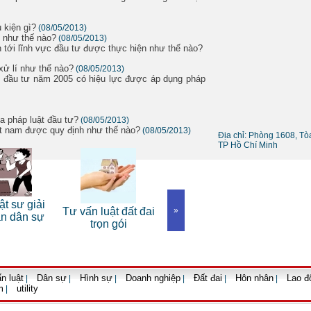
 kiện gì?
(08/05/2013)
n như thế nào?
(08/05/2013)
uan tới lĩnh vực đầu tư được thực hiện như thế nào?
xử lí như thế nào?
(08/05/2013)
t đầu tư năm 2005 có hiệu lực được áp dụng pháp
a pháp luật đầu tư?
(08/05/2013)
iệt nam được quy định như thế nào?
(08/05/2013)
Địa chỉ: Phòng 1608, T
TP Hồ Chí Minh
Dịch 
ật sư giải
Tư vấn luật đất đai
Dịch vụ luật sư tranh
»
luật d
án dân sự
trọn gói
tụng
n luật
Dân sự
Hình sự
Doanh nghiệp
Đất đai
Hôn nhân
Lao đ
|
|
|
|
|
|
m
utility
|