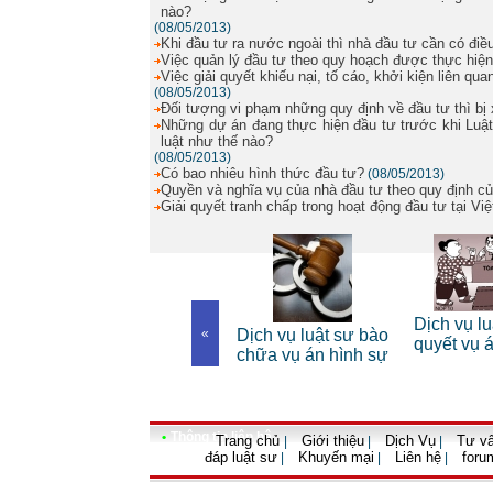
nào?
(08/05/2013)
Khi đầu tư ra nước ngoài thì nhà đầu tư cần có điều
Việc quản lý đầu tư theo quy hoạch được thực hiệ
Việc giải quyết khiếu nại, tố cáo, khởi kiện liên q
(08/05/2013)
Đối tượng vi phạm những quy định về đầu tư thì bị 
Những dự án đang thực hiện đầu tư trước khi Luậ
luật như thế nào?
(08/05/2013)
Có bao nhiêu hình thức đầu tư?
(08/05/2013)
Quyền và nghĩa vụ của nhà đầu tư theo quy định củ
Giải quyết tranh chấp trong hoạt động đầu tư tại V
Dịch vụ luật sư riêng
Dịch vụ lu
 riêng
«
Dịch vụ luật sư bào
cho cá nhân
quyết vụ 
nh
chữa vụ án hình sự
•
Thông tin liên hệ
Trang chủ
Giới thiệu
Dịch Vụ
Tư vấ
|
|
|
đáp luật sư
Khuyến mại
Liên hệ
foru
|
|
|