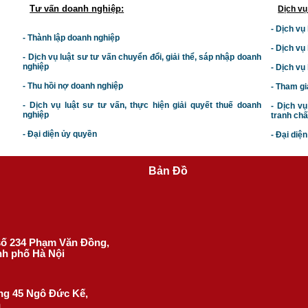
Tư vấn doanh nghiệp:
Dịch vụ
- Dịch vụ
- Thành lập doanh nghiệp
- Dịch vụ
-
Dịch vụ luật sư t
ư vấn chuyển đổi, giải thể, sáp nhập doanh
nghiệp
- Dịch vụ
- Thu hồi nợ doanh nghiệp
- Tham gi
- Dịch vụ luật sư tư vấn, thực hiện giải quyết thuế doanh
- Dịch vụ
nghiệp
tranh chấ
- Đại diện ủy quyền
- Đại diệ
Bản Đồ
 số 234 Phạm Văn Đồng,
nh phố Hà Nội
ờng 45 Ngô Đức Kế,
h