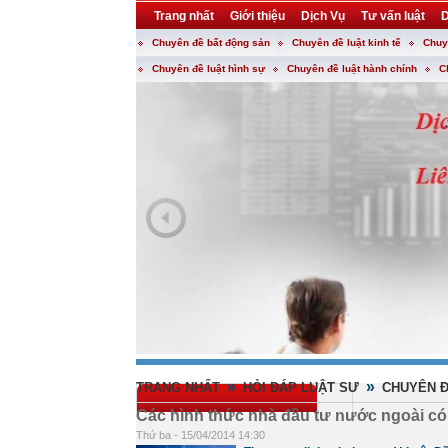
Trang nhất
Giới thiệu
Dịch Vụ
Tư vấn luật
D
Chuyên đề bất động sản
Chuyên đề luật kinh tế
Chuy
Khuyến mại
Liên hệ
forum
utility
Chuyên đề luật hình sự
Chuyên đề luật hành chính
C
»
»
TRANG NHẤT
HỎI ĐÁP LUẬT SƯ
CHUYÊN Đ
Các hình thức nhà đầu tư nước ngoài có
Thứ ba - 15/04/2014 14:30