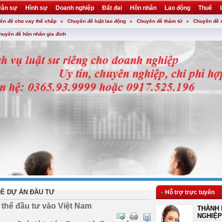
ân sự
Hình sự
Doanh nghiệp
Đất đai
Hôn nhân
Lao động
Thuế
ên đề cho vay thế chấp
Chuyên đề luật lao động
Chuyên đề thám tử
Chuyên đề 
huyên đề hôn nhân gia đình
Ề DỰ ÁN ĐẦU TƯ
•
Hỗ trợ trực tuyến
 thể đầu tư vào Việt Nam
THÀNH 
NGHIỆP