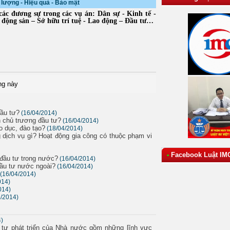
t lượng - Hiệu quả - Bảo mật
ác đương sự trong các vụ án: Dân sự - Kinh tế -
 động sản – Sở hữu trí tuệ - Lao động – Đầu tư…
ng này
đầu tư?
(16/04/2014)
 chủ trương đầu tư?
(16/04/2014)
o dục, đào tạo?
(18/04/2014)
g dịch vụ gì? Hoạt động gia công có thuộc phạm vi
Facebook Luật IM
•
 đầu tư trong nước?
(16/04/2014)
đầu tư nước ngoài?
(16/04/2014)
(16/04/2014)
014)
014)
4/2014)
4)
u tư phát triển của Nhà nước gồm những lĩnh vực