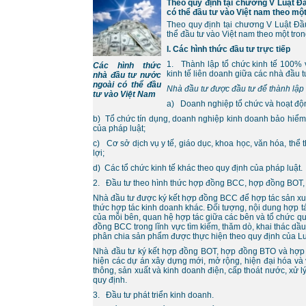
Theo quy định tại chương V Luật Đầ
có thể đầu tư vào Việt nam theo một
Theo quy định tại chương V Luật Đầu
thể đầu tư vào Việt nam theo một tron
I. Các hình thức đầu tư trực tiếp
1. Thành lập tổ chức kinh tế 100% 
Các hình thức
kinh tế liên doanh giữa các nhà đầu 
nhà đầu tư nước
ngoài có thể đầu
Nhà đầu tư được đầu tư để thành lập 
tư vào Việt Nam
a) Doanh nghiệp tổ chức và hoạt độ
b) Tổ chức tín dụng, doanh nghiệp kinh doanh bảo hiểm, 
của pháp luật;
c) Cơ sở dịch vụ y tế, giáo dục, khoa học, văn hóa, thể 
lợi;
d) Các tổ chức kinh tế khác theo quy định của pháp luật.
2. Đầu tư theo hình thức hợp đồng BCC, hợp đồng BOT,
Nhà đầu tư được ký kết hợp đồng BCC để hợp tác sản xuấ
thức hợp tác kinh doanh khác. Đối tượng, nội dung hợp tá
của mỗi bên, quan hệ hợp tác giữa các bên và tổ chức qu
đồng BCC trong lĩnh vực tìm kiếm, thăm dò, khai thác dầ
phân chia sản phẩm được thực hiện theo quy định của Luậ
Nhà đầu tư ký kết hợp đồng BOT, hợp đồng BTO và hợp
hiện các dự án xây dựng mới, mở rộng, hiện đại hóa và 
thông, sản xuất và kinh doanh điện, cấp thoát nước, xử l
quy định.
3. Đầu tư phát triển kinh doanh.