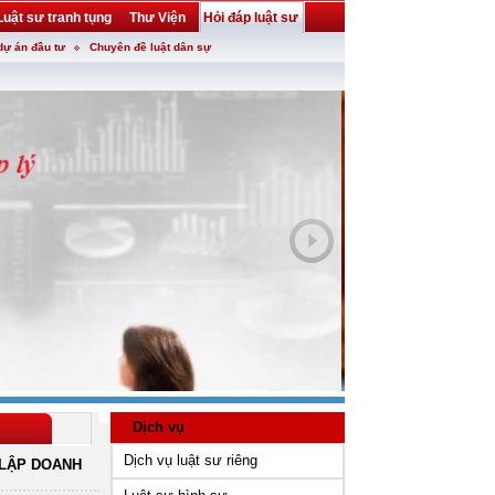
Luật sư tranh tụng
Thư Viện
Hỏi đáp luật sư
dự án đầu tư
Chuyên đề luật dân sự
Dịch vụ
Dịch vụ luật sư riêng
LẬP DOANH