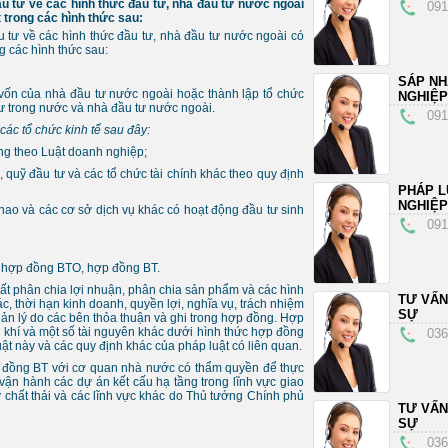
u tư về các hình thức đầu tư, nhà đầu tư nước ngoài
091
 trong các hình thức sau:
 tư về các hình thức đầu tư, nhà đầu tư nước ngoài có
g các hình thức sau:
SÁP N
vốn của nhà đầu tư nước ngoài hoặc thành lập tổ chức
NGHIỆP
tư trong nước và nhà đầu tư nước ngoài.
091
các tổ chức kinh tế sau đây:
ng theo Luật doanh nghiệp;
quỹ đầu tư và các tổ chức tài chính khác theo quy định
PHÁP L
NGHIỆP
thao và các cơ sở dịch vụ khác có hoạt động đầu tư sinh
091
 hợp đồng BTO, hợp đồng BT.
t phân chia lợi nhuận, phân chia sản phẩm và các hình
TƯ VẤN
c, thời hạn kinh doanh, quyền lợi, nghĩa vụ, trách nhiệm
SỰ
ản lý do các bên thỏa thuận và ghi trong hợp đồng. Hợp
u khí và một số tài nguyên khác dưới hình thức hợp đồng
036
t này và các quy định khác của pháp luật có liên quan.
 đồng BT với cơ quan nhà nước có thẩm quyền để thực
vận hành các dự án kết cấu hạ tầng trong lĩnh vực giao
ý chất thải và các lĩnh vực khác do Thủ tướng Chính phủ
TƯ VẤN
SỰ
036