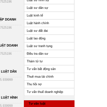
Luật sư hình sự
7525196
Luật sư dân sự
Luật kinh tế
HẬP DOANH
Luật hành chính
7525196
Luật sư đất đai
Luật lao động
UẬT DOANH
Luật sư tranh tụng
Điều tra dân sư
7525196
Thám tử tư
Tư vấn bất động sản
 LUẬT DÂN
Thuê mua tài chính
5.939999
Thu hồi nợ
Tư vấn thuế doanh nghiệp
 LUẬT HÌNH
Tư vấn luật
5.939999