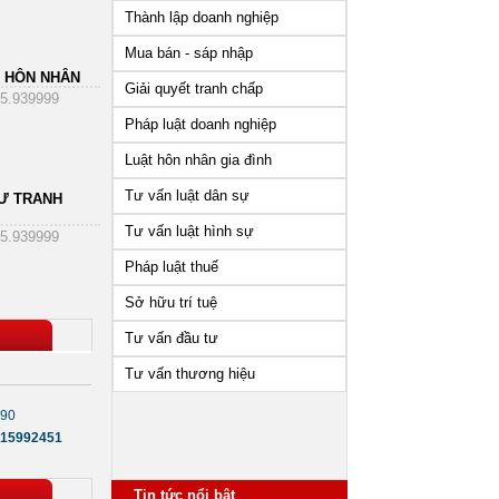
Thành lập doanh nghiệp
Mua bán - sáp nhập
 HÔN NHÂN
Giải quyết tranh chấp
5.939999
Pháp luật doanh nghiệp
Luật hôn nhân gia đình
Tư vấn luật dân sự
Ư TRANH
Tư vấn luật hình sự
5.939999
Pháp luật thuế
Sở hữu trí tuệ
Tư vấn đầu tư
Tư vấn thương hiệu
590
15992451
Những vấn đề cần lưu ý sau
khi thành lập công ty
Tin tức nổi bật