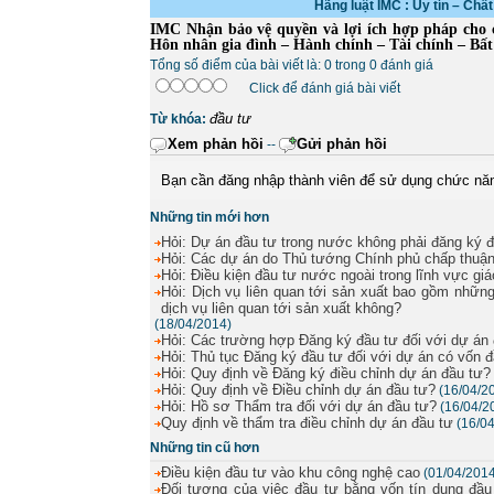
Hãng luật IMC : Uy tín – Chấ
IMC Nhận bảo vệ quyền và lợi ích hợp pháp cho c
Hôn nhân gia đình – Hành chính – Tài chính – Bất
Tổng số điểm của bài viết là: 0 trong 0 đánh giá
Click để đánh giá bài viết
đầu tư
Từ khóa:
Xem phản hồi
Gửi phản hồi
--
Bạn cần đăng nhập thành viên để sử dụng chức nă
Những tin mới hơn
Hỏi: Dự án đầu tư trong nước không phải đăng ký 
Hỏi: Các dự án do Thủ tướng Chính phủ chấp thuận
Hỏi: Điều kiện đầu tư nước ngoài trong lĩnh vực giá
Hỏi: Dịch vụ liên quan tới sản xuất bao gồm nhữn
dịch vụ liên quan tới sản xuất không?
(18/04/2014)
Hỏi: Các trường hợp Đăng ký đầu tư đối với dự án
Hỏi: Thủ tục Đăng ký đầu tư đối với dự án có vốn 
Hỏi: Quy định về Đăng ký điều chỉnh dự án đầu tư?
Hỏi: Quy định về Điều chỉnh dự án đầu tư?
(16/04/2
Hỏi: Hồ sơ Thẩm tra đối với dự án đầu tư?
(16/04/2
Quy định về thẩm tra điều chỉnh dự án đầu tư
(16/0
Những tin cũ hơn
Điều kiện đầu tư vào khu công nghệ cao
(01/04/201
Đối tượng của việc đầu tư bằng vốn tín dụng đầ