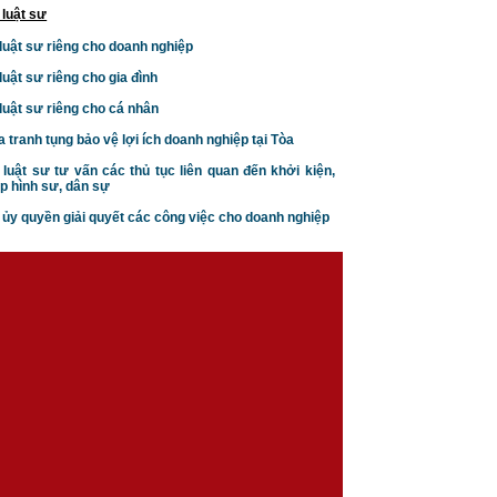
 luật sư
 luật sư riêng cho doanh nghiệp
 luật sư riêng cho gia đình
 luật sư riêng cho cá nhân
a tranh tụng bảo vệ lợi ích doanh nghiệp tại Tòa
 luật sư tư vấn các thủ tục liên quan đến khởi kiện,
Căn cứ ly hôn theo luật hôn
p hình sư, dân sự
nhân gia đình
n ủy quyền giải quyết các công việc cho doanh nghiệp
Trình tự thủ tục khởi kiện vụ
án hôn nhân gia đình