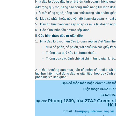
Nhà đầu tư được đầu tư phát triển kinh doanh thông qua 
-Mở rộng quy mô, nâng cao công suất, năng lực kinh doa
-Đổi mới công nghệ, nâng cao chất lượng sản phẩm, giả
4. Mua cổ phần hoặc góp vốn để tham gia quản lý hoạt 
5. Đầu tư thực hiện việc sáp nhập và mua lại doanh ngh
6. Các hình thức đầu tư trực tiếp khác.
II.
Các hình thức đầu tư gián tiếp
1. Nhà đầu tư thực hiện đầu tư gián tiếp tại Việt Nam the
- Mua cổ phần, cổ phiếu, trái phiếu và các giấy tờ c
- Thông qua quỹ đầu tư chứng khoán;
- Thông qua các định chế tài chính trung gian khác.
2. Đầu tư thông qua mua, bán cổ phần, cổ phiếu, trái ph
tục thực hiện hoạt động đầu tư gián tiếp theo quy định
pháp luật có liên quan.
Bạn có thắc mắc hoặc cần tư vấn th
Điện thoại: 04.62.697
04.62.915.925 /
Phòng 1809, tòa 27A2 Green s
Địa chỉ:
Hà 
bienpq@interimc.org.vn
Email :