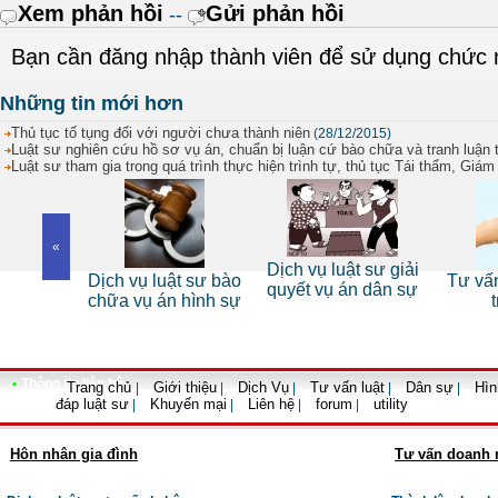
Xem phản hồi
Gửi phản hồi
--
Bạn cần đăng nhập thành viên để sử dụng chức
Những tin mới hơn
Thủ tục tố tụng đối với người chưa thành niên
(28/12/2015)
Luật sư nghiên cứu hồ sơ vụ án, chuẩn bị luận cứ bào chữa và tranh luận t
Luật sư tham gia trong quá trình thực hiện trình tự, thủ tục Tái thẩm, Giá
«
 sư riêng
Dịch vụ luật sư giải
Dịch vụ luật sư bào
Tư vấn
nhân
quyết vụ án dân sự
chữa vụ án hình sự
•
Thông tin liên hệ
Trang chủ
Giới thiệu
Dịch Vụ
Tư vấn luật
Dân sự
Hìn
|
|
|
|
|
đáp luật sư
Khuyến mại
Liên hệ
forum
utility
|
|
|
|
Hôn nhân gia đình
Tư vấn doanh 