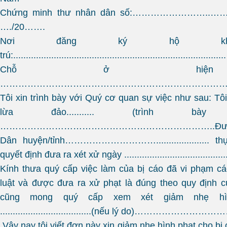
Chứng minh thư nhân dân số:……………………..………
…./20…….
Nơi đăng ký hộ khẩ
trú:....................................................................................
Chỗ ở hiện
………………………………………………………………
Tôi xin trình bày với Quý cơ quan sự việc như sau: Tôi 
lừa đảo...........
(trình bày
……………………………………………………………..Đươc
Dân huyện/tỉnh…………………………..................... thụ l
quyết định đưa ra xét xử ngày .........................................
Kính thưa quý cấp việc làm của bị cáo đã vi phạm c
luật và được đưa ra xử phạt là đúng theo quy định 
cũng mong quý cấp xem xét giảm nhẹ hìn
....................................
(nếu lý do)
…………………………
Vậy nay tôi viết đơn này xin giảm nhẹ hình phạt cho bị cá