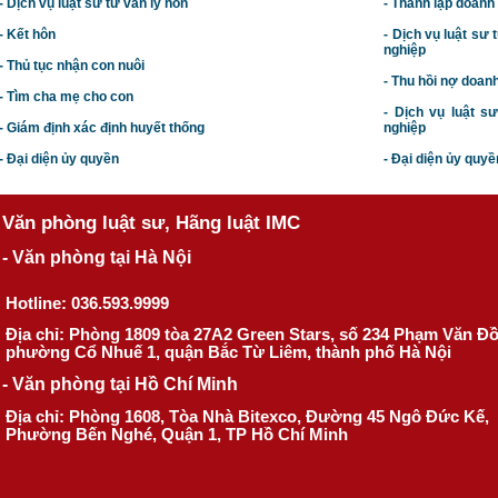
- Dịch vụ luật sư tư vấn ly hôn
- Thành lập doanh
- Kết hôn
-
Dịch vụ luật sư t
nghiệp
- Thủ tục nhận con nuôi
- Thu hồi nợ doan
- Tìm cha mẹ cho con
- Dịch vụ luật s
- Giám định xác định huyết thống
nghiệp
- Đại diện ủy quyền
- Đại diện ủy quyề
Văn phòng luật sư, Hãng luật IMC
- Văn phòng tại Hà Nội
Hotline: 036.593.9999
Địa chỉ: Phòng 1809 tòa 27A2 Green Stars, số 234 Phạm Văn Đ
phường Cổ Nhuế 1, quận Bắc Từ Liêm, thành phố Hà Nội
- Văn phòng tại Hồ Chí Minh
Địa chỉ: Phòng 1608, Tòa Nhà Bitexco, Đường 45 Ngô Đức Kế,
Phường Bến Nghé, Quận 1, TP Hồ Chí Minh