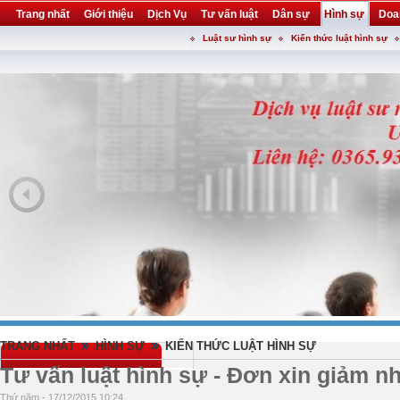
Trang nhất
Giới thiệu
Dịch Vụ
Tư vấn luật
Dân sự
Hình sự
Doa
Luật sư hình sự
Kiến thức luật hình sự
Khuyến mại
Liên hệ
forum
utility
»
»
TRANG NHẤT
HÌNH SỰ
KIẾN THỨC LUẬT HÌNH SỰ
Tư vấn luật hình sự - Đơn xin giảm n
Thứ năm - 17/12/2015 10:24