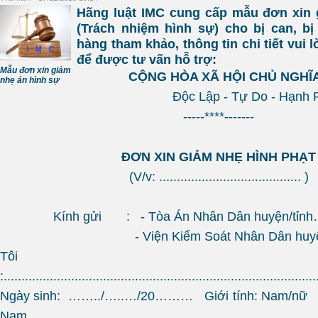
Hãng luật IMC cung cấp mẫu đơn xin 
(Trách nhiệm hình sự) cho bị can, b
hàng tham khảo, thông tin chi tiết vui l
để được tư vấn hỗ trợ:
Mẫu đơn xin giảm
CỘNG HÒA XÃ HỘI CHỦ NGHĨA
nhẹ án hình sự
Độc Lập - Tự Do - Hạnh 
-----****-------
ĐƠN XIN GIẢM NHẸ HÌNH PHẠT
(V/v: ........................................ )
Kính gửi : - Tòa Án Nhân Dân huyện/tỉn
- Viện Kiểm Soát Nhân Dân huyện/
Tôi t
:........................................................................................
Ngày sinh: ……../…..…/20……… Giới tính: Nam/n
Nam