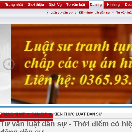
Trang nhất
Giới thiệu
Dịch Vụ
Tư vấn luật
Dân sự
Hình sự
Doa
Luật sư dân sự
Kiến thức luật dân sự
Tư vấn luậ
Khuyến mại
Liên hệ
forum
utility
»
»
TRANG NHẤT
DÂN SỰ
KIẾN THỨC LUẬT DÂN SỰ
Tư vấn luật dân sự - Thời điểm có hi