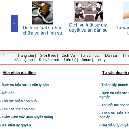
«
Dịch vụ luật sư giải
Dịch vụ luật sư bào
Tư vấn luật đất đa
quyết vụ án dân sự
chữa vụ án hình sự
trọn gói
•
Thông tin liên hệ
Trang chủ
Giới thiệu
Dịch Vụ
Tư vấn luật
Dân sự
Hìn
|
|
|
|
|
đáp luật sư
Khuyến mại
Liên hệ
forum
utility
|
|
|
|
Hôn nhân gia đình
Tư vấn doanh 
- Dịch vụ luật sư tư vấn ly hôn
- Thành lập doanh
- Kết hôn
-
Dịch vụ luật sư t
nghiệp
- Thủ tục nhận con nuôi
- Thu hồi nợ doan
- Tìm cha mẹ cho con
- Dịch vụ luật s
- Giám định xác định huyết thống
nghiệp
- Đại diện ủy quyền
- Đại diện ủy quyề