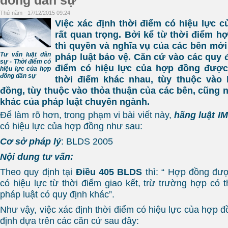
đồng dân sự
Thứ năm - 17/12/2015 09:24
Việc xác định thời điểm có hiệu lực 
rất quan trọng. Bởi kể từ thời điểm h
thì quyền và nghĩa vụ của các bên mới
Tư vấn luật dân
pháp luật bảo vệ. Căn cứ vào các quy đ
sự - Thời điểm có
điểm có hiệu lực của hợp đồng được 
hiệu lực của hợp
đồng dân sự
thời điểm khác nhau, tùy thuộc vào
đồng, tùy thuộc vào thỏa thuận của các bên, cũng
khác của pháp luật chuyên ngành.
Để làm rõ hơn, trong phạm vi bài viết này,
hãng luật I
có hiệu lực của hợp đồng như sau:
Cơ sở pháp lý
: BLDS 2005
Nội dung tư vấn:
Theo quy định tại
Điều 405 BLDS
thì: “ Hợp đồng đượ
có hiệu lực từ thời điểm giao kết, trừ trường hợp có 
pháp luật có quy định khác”.
Như vậy, việc xác định thời điểm có hiệu lực của hợp 
định dựa trên các căn cứ sau đây: