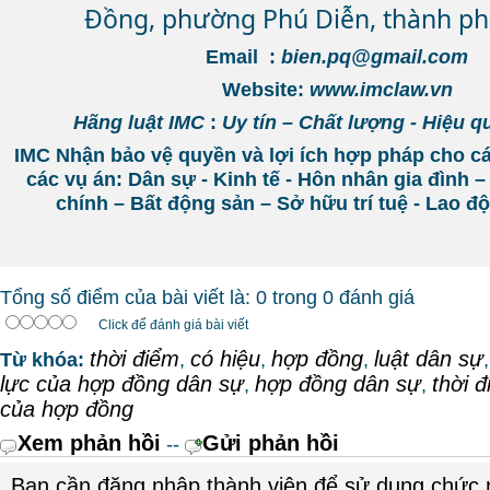
Đồng, phường Phú Diễn, thành ph
Email :
bien.pq@gmail.com
Website:
www.imclaw.vn
Hãng luật IMC
:
Uy tín – Chất lượng - Hiệu q
IMC Nhận bảo vệ quyền và lợi ích hợp pháp cho c
các vụ án: Dân sự - Kinh tế - Hôn nhân gia đình –
chính – Bất động sản – Sở hữu trí tuệ - Lao 
Tổng số điểm của bài viết là: 0 trong 0 đánh giá
Click để đánh giá bài viết
thời điểm
có hiệu
hợp đồng
luật dân sự
Từ khóa:
,
,
,
lực của hợp đồng dân sự
hợp đồng dân sự
thời đ
,
,
của hợp đồng
Xem phản hồi
Gửi phản hồi
--
Bạn cần đăng nhập thành viên để sử dụng chức