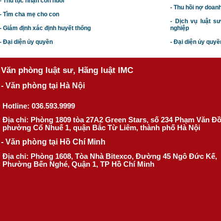
- Thủ tục nhận con nuôi
- Thu hồi nợ doan
- Tìm cha mẹ cho con
- Dịch vụ luật s
- Giám định xác định huyết thống
nghiệp
- Đại diện ủy quyền
- Đại diện ủy quyề
Văn phòng luật sư, Hãng luật IMC
- Văn phòng tại Hà Nội
Hotline: 036.593.9999
Địa chỉ: Phòng 1809 tòa 27A2 Green Stars, số 234 Phạm Văn Đ
phường Cổ Nhuế 1, quận Bắc Từ Liêm, thành phố Hà Nội
- Văn phòng tại Hồ Chí Minh
Địa chỉ: Phòng 1608, Tòa Nhà Bitexco, Đường 45 Ngô Đức Kế,
Phường Bến Nghé, Quận 1, TP Hồ Chí Minh