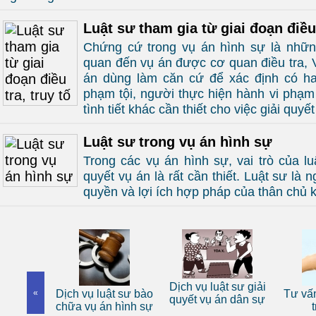
Luật sư tham gia từ giai đoạn điều 
Chứng cứ trong vụ án hình sự là những 
quan đến vụ án được cơ quan điều tra, 
án dùng làm căn cứ để xác định có ha
phạm tội, người thực hiện hành vi phạm
tình tiết khác cần thiết cho việc giải quy
Luật sư trong vụ án hình sự
Trong các vụ án hình sự, vai trò của luậ
quyết vụ án là rất cần thiết. Luật sư là 
quyền và lợi ích hợp pháp của thân chủ 
 sư riêng
Dịch vụ luật sư giải
«
Dịch vụ luật sư bào
Tư vấn
nhân
quyết vụ án dân sự
chữa vụ án hình sự