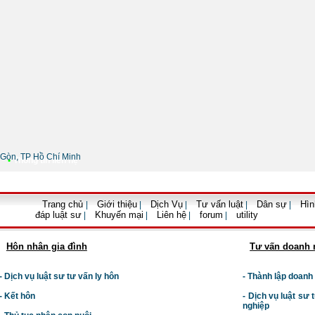
Gòn, TP Hồ Chí Minh
•
Thông tin liên hệ
Trang chủ
Giới thiệu
Dịch Vụ
Tư vấn luật
Dân sự
Hìn
|
|
|
|
|
đáp luật sư
Khuyến mại
Liên hệ
forum
utility
|
|
|
|
Hôn nhân gia đình
Tư vấn doanh 
- Dịch vụ luật sư tư vấn ly hôn
- Thành lập doanh
- Kết hôn
-
Dịch vụ luật sư t
nghiệp