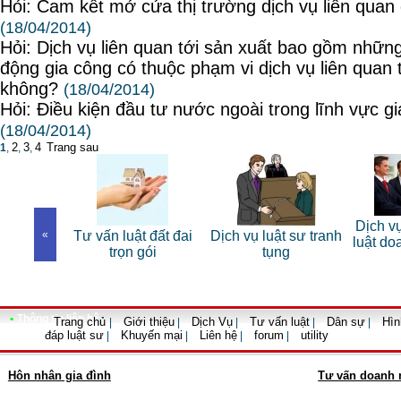
Hỏi: Cam kết mở cửa thị trường dịch vụ liên quan
(18/04/2014)
Hỏi: Dịch vụ liên quan tới sản xuất bao gồm những
động gia công có thuộc phạm vi dịch vụ liên quan 
không?
(18/04/2014)
Hỏi: Điều kiện đầu tư nước ngoài trong lĩnh vực g
(18/04/2014)
2
3
4
Trang sau
1
,
,
,
Dịch vụ
t sư giải
«
Tư vấn luật đất đai
Dịch vụ luật sư tranh
luật do
n dân sự
trọn gói
tụng
•
Thông tin liên hệ
Trang chủ
Giới thiệu
Dịch Vụ
Tư vấn luật
Dân sự
Hìn
|
|
|
|
|
đáp luật sư
Khuyến mại
Liên hệ
forum
utility
|
|
|
|
Hôn nhân gia đình
Tư vấn doanh 