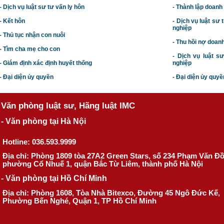
- Dịch vụ luật sư tư vấn ly hôn
- Thành lập doanh
- Kết hôn
-
Dịch vụ luật sư t
nghiệp
- Thủ tục nhận con nuôi
- Thu hồi nợ doan
- Tìm cha mẹ cho con
- Dịch vụ luật s
- Giám định xác định huyết thống
nghiệp
- Đại diện ủy quyền
- Đại diện ủy quyề
Văn phòng luật sư, Hãng luật IMC
- Văn phòng tại Hà Nội
Hotline: 036.593.9999
Địa chỉ: Phòng 1809 tòa 27A2 Green Stars, số 234 Phạm Văn Đ
phường Cổ Nhuế 1, quận Bắc Từ Liêm, thành phố Hà Nội
- Văn phòng tại Hồ Chí Minh
Địa chỉ: Phòng 1608, Tòa Nhà Bitexco, Đường 45 Ngô Đức Kế,
Phường Bến Nghé, Quận 1, TP Hồ Chí Minh