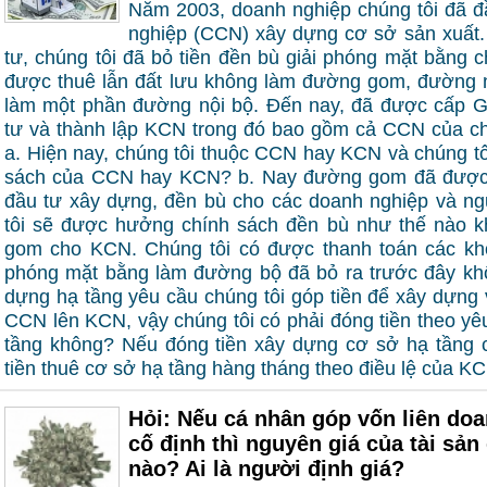
Năm 2003, doanh nghiệp chúng tôi đã 
nghiệp (CCN) xây dựng cơ sở sản xuất. 
tư, chúng tôi đã bỏ tiền đền bù giải phóng mặt bằng 
được thuê lẫn đất lưu không làm đường gom, đường 
làm một phần đường nội bộ. Đến nay, đã được cấp 
tư và thành lập KCN trong đó bao gồm cả CCN của chú
a. Hiện nay, chúng tôi thuộc CCN hay KCN và chúng t
sách của CCN hay KCN? b. Nay đường gom đã được
đầu tư xây dựng, đền bù cho các doanh nghiệp và ng
tôi sẽ được hưởng chính sách đền bù như thế nào 
gom cho KCN. Chúng tôi có được thanh toán các kho
phóng mặt bằng làm đường bộ đã bỏ ra trước đây kh
dựng hạ tầng yêu cầu chúng tôi góp tiền để xây dựng
CCN lên KCN, vậy chúng tôi có phải đóng tiền theo yê
tầng không? Nếu đóng tiền xây dựng cơ sở hạ tầng ch
tiền thuê cơ sở hạ tầng hàng tháng theo điều lệ của 
Hỏi: Nếu cá nhân góp vốn liên doa
cố định thì nguyên giá của tài sản 
nào? Ai là người định giá?