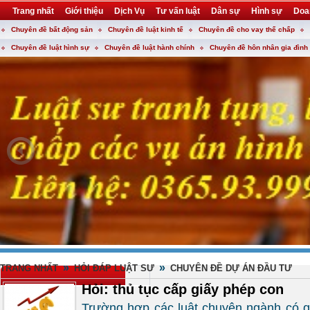
Trang nhất
Giới thiệu
Dịch Vụ
Tư vấn luật
Dân sự
Hình sự
Doa
Chuyên đề bất động sản
Chuyên đề luật kinh tế
Chuyên đề cho vay thế chấp
Khuyến mại
Liên hệ
forum
utility
Chuyên đề luật hình sự
Chuyên đề luật hành chính
Chuyên đề hôn nhân gia đình
»
»
TRANG NHẤT
HỎI ĐÁP LUẬT SƯ
CHUYÊN ĐỀ DỰ ÁN ĐẦU TƯ
Hỏi: thủ tục cấp giấy phép con
Trường hợp các luật chuyên ngành có qu