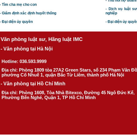
- Thu hồi nợ doan
- Tìm cha mẹ cho con
- Dịch vụ luật s
- Giám định xác định huyết thống
nghiệp
- Đại diện ủy quyền
- Đại diện ủy quyề
Văn phòng luật sư, Hãng luật IMC
- Văn phòng tại Hà Nội
Hotline: 036.593.9999
Địa chỉ: Phòng 1809 tòa 27A2 Green Stars, số 234 Phạm Văn Đ
phường Cổ Nhuế 1, quận Bắc Từ Liêm, thành phố Hà Nội
- Văn phòng tại Hồ Chí Minh
Địa chỉ: Phòng 1608, Tòa Nhà Bitexco, Đường 45 Ngô Đức Kế,
Phường Bến Nghé, Quận 1, TP Hồ Chí Minh