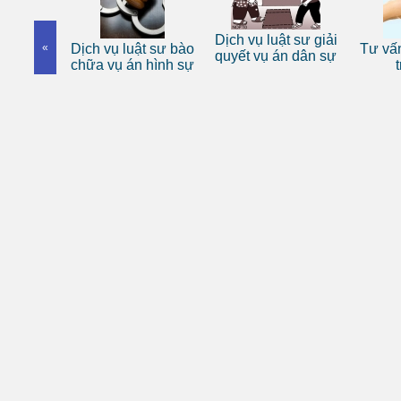
 sư riêng
Dịch vụ luật sư giải
«
Dịch vụ luật sư bào
Tư vấn
nhân
quyết vụ án dân sự
chữa vụ án hình sự