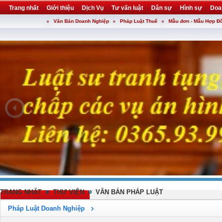
Trang nhất
Giới thiệu
Dịch Vụ
Tư vấn luật
Dân sự
Hình sự
Doa
Văn Bản Doanh Nghiệp
Pháp Luật Thuế
Mẫu đơn - Mẫu Hợp Đ
Khuyến mại
Liên hệ
forum
utility
»
»
TRANG NHẤT
THƯ VIỆN
VĂN BẢN PHÁP LUẬT
Pháp Luật Doanh Nghiệp