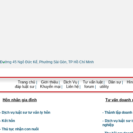
Đường 45 Ngô Đức Kế, Phường Sài Gòn, TP Hồ Chí Minh
•
Thông tin liên hệ
Trang chủ
Giới thiệu
Dịch Vụ
Tư vấn luật
Dân sự
Hìn
|
|
|
|
|
đáp luật sư
Khuyến mại
Liên hệ
forum
utility
|
|
|
|
Hôn nhân gia đình
Tư vấn doanh 
- Dịch vụ luật sư tư vấn ly hôn
- Thành lập doanh
- Kết hôn
-
Dịch vụ luật sư t
nghiệp
- Thủ tục nhận con nuôi