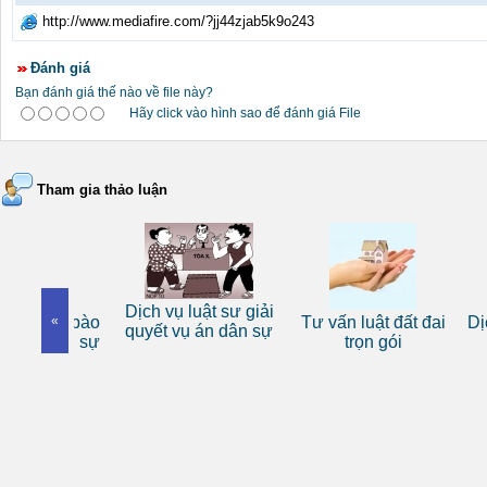
http://www.mediafire.com/?jj44zjab5k9o243
Đánh giá
Bạn đánh giá thế nào về file này?
Hãy click vào hình sao để đánh giá File
Tham gia thảo luận
Dịch vụ luật sư giải
t sư bào
«
Tư vấn luật đất đai
Dịch vụ
quyết vụ án dân sự
 hình sự
trọn gói