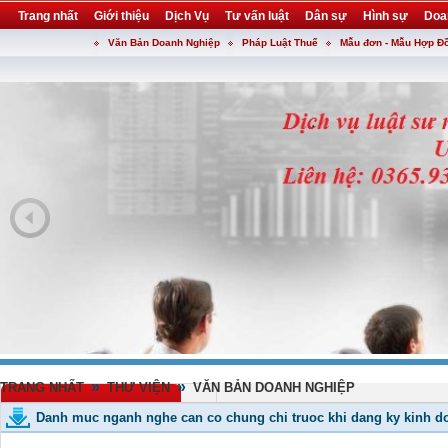
Trang nhất
Giới thiệu
Dịch Vụ
Tư vấn luật
Dân sự
Hình sự
Doa
Văn Bản Doanh Nghiệp
Pháp Luật Thuế
Mẫu đơn - Mẫu Hợp Đ
Khuyến mại
Liên hệ
forum
utility
»
»
TRANG NHẤT
THƯ VIỆN
VĂN BẢN DOANH NGHIỆP
Danh muc nganh nghe can co chung chi truoc khi dang ky kinh d