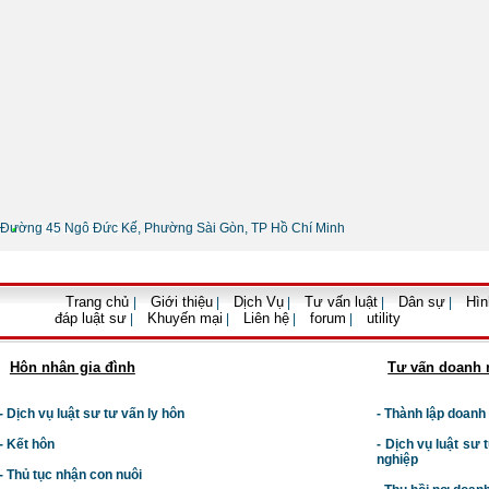
Đường 45 Ngô Đức Kế, Phường Sài Gòn, TP Hồ Chí Minh
•
Thông tin liên hệ
Trang chủ
Giới thiệu
Dịch Vụ
Tư vấn luật
Dân sự
Hìn
|
|
|
|
|
đáp luật sư
Khuyến mại
Liên hệ
forum
utility
|
|
|
|
Hôn nhân gia đình
Tư vấn doanh 
- Dịch vụ luật sư tư vấn ly hôn
- Thành lập doanh
- Kết hôn
-
Dịch vụ luật sư t
nghiệp
- Thủ tục nhận con nuôi