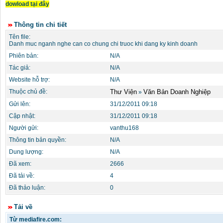
dowload tại đây
Thông tin chi tiết
Tên file:
Danh muc nganh nghe can co chung chi truoc khi dang ky kinh doanh
Phiên bản:
N/A
Tác giả:
N/A
Website hỗ trợ:
N/A
Thuộc chủ đề:
Thư Viện
Văn Bản Doanh Nghiệp
»
Gửi lên:
31/12/2011 09:18
Cập nhật:
31/12/2011 09:18
Người gửi:
vanthu168
Thông tin bản quyền:
N/A
Dung lượng:
N/A
Đã xem:
2666
Đã tải về:
4
Đã thảo luận:
0
Tải về
Từ mediafire.com: