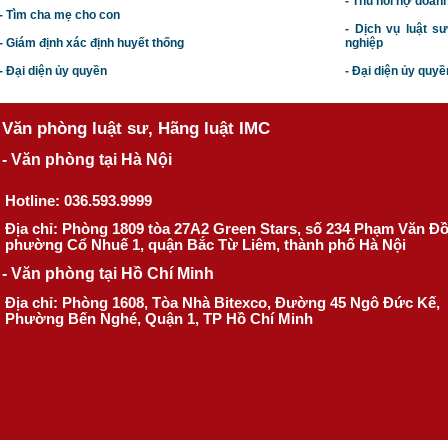
- Thu hồi nợ doan
- Tìm cha mẹ cho con
- Dịch vụ luật s
- Giám định xác định huyết thống
nghiệp
- Đại diện ủy quyền
- Đại diện ủy quyề
Văn phòng luật sư, Hãng luật IMC
- Văn phòng tại Hà Nội
Hotline: 036.593.9999
Địa chỉ: Phòng 1809 tòa 27A2 Green Stars, số 234 Phạm Văn Đ
phường Cổ Nhuế 1, quận Bắc Từ Liêm, thành phố Hà Nội
- Văn phòng tại Hồ Chí Minh
Địa chỉ: Phòng 1608, Tòa Nhà Bitexco, Đường 45 Ngô Đức Kế,
Phường Bến Nghé, Quận 1, TP Hồ Chí Minh