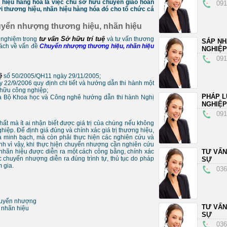
hiệu hàng hóa là việc chủ sở hữu chuyển giao hoàn
091
i thương hiệu, nhãn hiệu hàng hóa đó cho tổ chức cá
huyển nhượng thương hiệu, nhãn hiệu
tư vấn Sở hữu trí tuệ
 nghiệm trong
và tư vấn thương
SÁP N
hách về vấn đề
Chuyển nhượng thương hiệu, nhãn hiệu
NGHIỆP
091
ệ
số 50/2005/QH11 ngày 29/11/2005;
 22/9/2006 quy định chi tiết và hướng dẫn thi hành một
ở hữu công nghiệp;
PHÁP L
 Bộ Khoa học và Công nghê hướng dẫn thi hành Nghị
NGHIỆP
091
chất mà ít ai nhận biết được giá trị của chúng nếu không
ghiệp. Để định giá đúng và chính xác giá trị thương hiệu,
 minh bạch, mà còn phải thực hiện các nghiên cứu và
ính vì vậy, khi thực hiện chuyển nhượng cần nghiên cứu
nhãn hiệu được diễn ra một cách công bằng, chính xác
TƯ VẤN
c chuyển nhượng diễn ra đúng trình tự, thủ tục do pháp
SỰ
 gia.
036
huyển nhượng
TƯ VẤN
 nhãn hiệu
SỰ
036