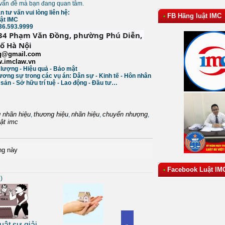
c vấn đề mà bạn đang quan tâm.
tư vấn vui lòng liên hệ:
FB Hãng luật IMC
•
ật IMC
036.593.9999
234 Phạm Văn Đồng, phường Phú Diễn, 
ố Hà Nội
q@gmail.com
.imclaw.vn
t lượng - Hiệu quả - Bảo mật
ơng sự trong các vụ án: Dân sự - Kinh tế - Hôn nhân
g sản - Sở hữu trí tuệ - Lao động - Đầu tư…
 nhãn hiệu
thương hiệu
nhãn hiệu
chuyển nhượng
,
,
,
,
ật imc
ng này
Facebook Luật IM
•
)
Dịch 
ật sư giải