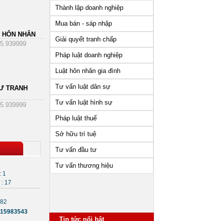
Thành lập doanh nghiệp
Mua bán - sáp nhập
 HÔN NHÂN
Giải quyết tranh chấp
5.939999
Pháp luật doanh nghiệp
Luật hôn nhân gia đình
Tư vấn luật dân sự
Ư TRANH
Tư vấn luật hình sự
5.939999
Pháp luật thuế
Sở hữu trí tuệ
Tư vấn đầu tư
Tư vấn thương hiệu
: 1
: 17
682
15983543
Những vấn đề cần lưu ý sau
Tin tức nổi bật