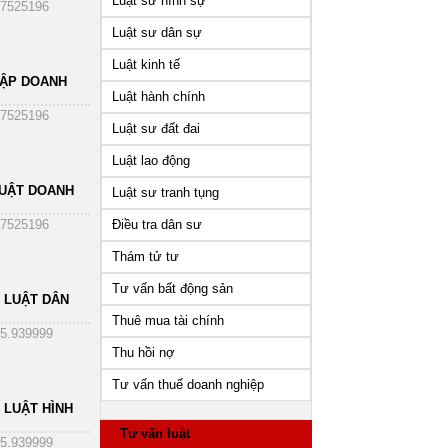
Luật sư hình sự
7525196
Luật sư dân sự
Luật kinh tế
HẬP DOANH
Luật hành chính
7525196
Luật sư đất đai
Luật lao động
UẬT DOANH
Luật sư tranh tụng
Điều tra dân sư
7525196
Thám tử tư
Tư vấn bất động sản
 LUẬT DÂN
Thuê mua tài chính
5.939999
Thu hồi nợ
Tư vấn thuế doanh nghiệp
 LUẬT HÌNH
Tư vấn luật
5.939999