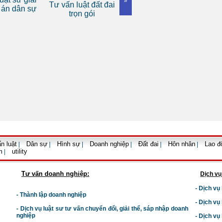
»
Tư vấn luật đất đai
Dịch vụ luật sư tranh
luật d
án dân sự
trọn gói
tụng
n luật
Dân sự
Hình sự
Doanh nghiệp
Đất đai
Hôn nhân
Lao đ
|
|
|
|
|
|
m
utility
|
Tư vấn doanh nghiệp:
Dịch vụ
- Dịch vụ
- Thành lập doanh nghiệp
- Dịch vụ
-
Dịch vụ luật sư t
ư vấn chuyển đổi, giải thể, sáp nhập doanh
nghiệp
- Dịch vụ