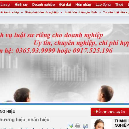
ân sự
Hình sự
Doanh nghiệp
Đất đai
Hôn nhân
Lao động
Thuế
yết tranh chấp
Pháp luật doanh nghiệp
Luật hôn nhân gia đình
Tư vấn luật dân s
NG HIỆU
•
Hỗ trợ trực tuyến
thương hiệu, nhãn hiệu
THÀNH 
NGHIỆP