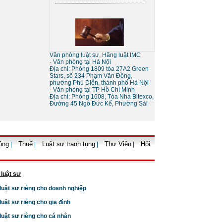
Dịch vụ tư vấn ly hôn
D
hôn nhân gia đình
oanh nghiệp uy
tín
Sự khác nhau giữa tố tụng
tòa án và tố tụng bằng trọng
Văn phòng luật sư, Hãng luật IMC
tài
- Văn phòng tại Hà Nội
Địa chỉ: Phòng 1809 tòa 27A2 Green
Stars, số 234 Phạm Văn Đồng,
phường Phú Diễn, thành phố Hà Nội
- Văn phòng tại TP Hồ Chí Minh
Địa chỉ: Phòng 1608, Tòa Nhà Bitexco,
Đường 45 Ngô Đức Kế, Phường Sài
Thủ tục giải thể doanh
nghiệp
ộng
Thuế
Luật sư tranh tụng
Thư Viện
Hỏi
|
|
|
|
 luật sư
 luật sư riêng cho doanh nghiệp
 luật sư riêng cho gia đình
 luật sư riêng cho cá nhân
Thủ tục tạm ngừng kinh