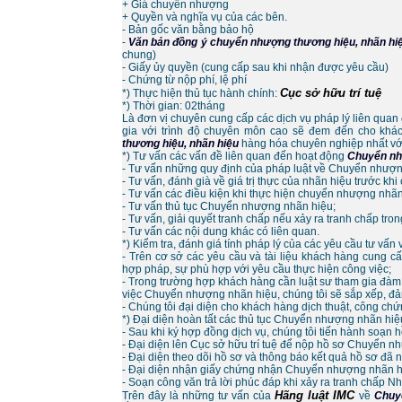
+ Giá chuyển nhượng
+ Quyền và nghĩa vụ của các bên.
- Bản gốc văn bằng bảo hộ
-
Văn bản đồng ý chuyển nhượng thương hiệu, nhãn hi
chung)
- Giấy ủy quyền (cung cấp sau khi nhận được yêu cầu)
- Chứng từ nộp phí, lệ phí
Cục sở hữu trí tuệ
*) Thực hiện thủ tục hành chính:
*) Thời gian: 02tháng
Là đơn vị chuyên cung cấp các dịch vụ pháp lý liên quan 
gia với trình độ chuyên môn cao sẽ đem đến cho khá
thương hiệu, nhãn hiệu
hàng hóa chuyên nghiệp nhất với
*) Tư vấn các vấn đề liên quan đến hoạt động
Chuyển nh
- Tư vấn những quy định của pháp luật về Chuyển nhượn
- Tư vấn, đánh già về giá trị thực của nhãn hiệu trước k
- Tư vấn các điều kiện khi thực hiện chuyển nhượng nhãn
- Tư vấn thủ tục Chuyển nhượng nhãn hiệu;
- Tư vấn, giải quyết tranh chấp nếu xảy ra tranh chấp tr
- Tư vấn các nội dung khác có liên quan.
*) Kiểm tra, đánh giá tính pháp lý của các yêu cầu tư vấn
- Trên cơ sở các yêu cầu và tài liệu khách hàng cung cấ
hợp pháp, sự phù hợp với yêu cầu thực hiện công việc;
- Trong trường hợp khách hàng cần luật sư tham gia đàm 
việc Chuyển nhượng nhãn hiệu, chúng tôi sẽ sắp xếp, đả
- Chúng tôi đại diện cho khách hàng dịch thuật, công chứn
*) Đại diện hoàn tất các thủ tục Chuyển nhượng nhãn hiệ
- Sau khi ký hợp đồng dịch vụ, chúng tôi tiến hành soạ
- Đại diện lên Cục sở hữu trí tuệ để nộp hồ sơ Chuyển 
- Đại diện theo dõi hồ sơ và thông báo kết quả hồ sơ đã 
- Đại diện nhận giấy chứng nhận Chuyển nhượng nhãn hiệ
- Soạn công văn trả lời phúc đáp khi xảy ra tranh chấp N
Hãng luật IMC
Trên đây là những tư vấn của
về
Chuy