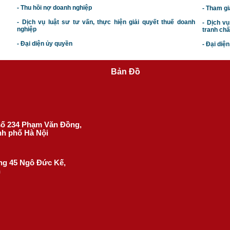
- Thu hồi nợ doanh nghiệp
- Tham gi
- Dịch vụ luật sư tư vấn, thực hiện giải quyết thuế doanh
- Dịch vụ
nghiệp
tranh chấ
- Đại diện ủy quyền
- Đại diệ
Bản Đồ
 số 234 Phạm Văn Đồng,
nh phố Hà Nội
ờng 45 Ngô Đức Kế,
h