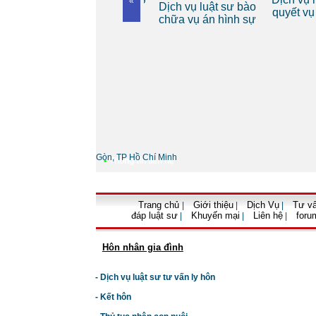
«
 riêng
Dịch vụ luật sư bào
cho cá nhân
quyết vụ 
nh
chữa vụ án hình sự
Gòn, TP Hồ Chí Minh
•
Thông tin liên hệ
Trang chủ
Giới thiệu
Dịch Vụ
Tư vấ
|
|
|
đáp luật sư
Khuyến mại
Liên hệ
foru
|
|
|
Hôn nhân gia đình
- Dịch vụ luật sư tư vấn ly hôn
- Kết hôn