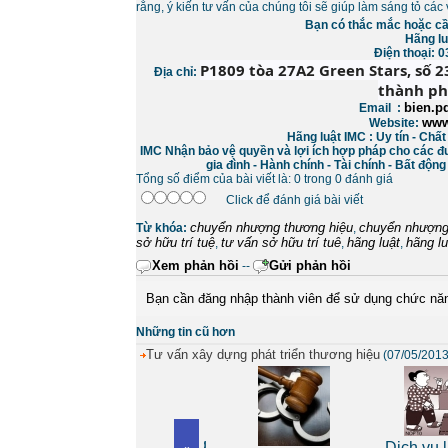
rằng, ý kiến tư vấn của chúng tôi sẽ giúp làm sáng tỏ cá
Bạn có thắc mắc hoặc cần 
Hãng lu
Điện thoại: 
P1809 tòa 27A2 Green Stars, số 
Địa chỉ:
thành ph
bien.p
Email :
www
Website:
Hãng luật IMC : Uy tín - Chấ
IMC Nhận bảo vệ quyền và lợi ích hợp pháp cho các đư
gia đình - Hành chính - Tài chính - Bất độn
Tổng số điểm của bài viết là: 0 trong 0 đánh giá
Click để đánh giá bài viết
chuyển nhượng thương hiệu
chuyển nhượng
Từ khóa:
,
sở hữu trí tuệ
tư vấn sở hữu trí tuê
hãng luật
hãng lu
,
,
,
Xem phản hồi
Gửi phản hồi
--
Bạn cần đăng nhập thành viên để sử dụng chức nă
Những tin cũ hơn
Tư vấn xây dựng phát triển thương hiệu
(07/05/2013
Dịch vụ luật sư riêng
Dịch vụ lu