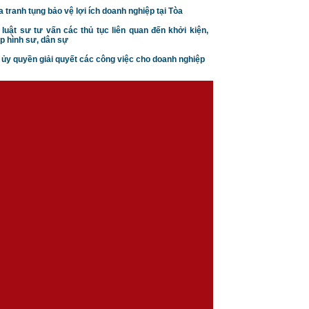
doanh của doanh nghiệp
a tranh tụng bảo vệ lợi ích doanh nghiệp tại Tòa
 luật sư tư vấn các thủ tục liên quan đến khởi kiện,
p hình sư, dân sự
n ủy quyền giải quyết các công việc cho doanh nghiệp
Căn cứ ly hôn theo luật hôn
nhân gia đình
Trình tự thủ tục khởi kiện vụ
án hôn nhân gia đình