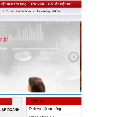
Luật sư tranh tụng
Thư Viện
Hỏi đáp luật sư
ự
Tư vấn luật hình sự
Tư vấn luật đất đai
Dịch vụ
Dịch vụ luật sư riêng
LẬP DOANH