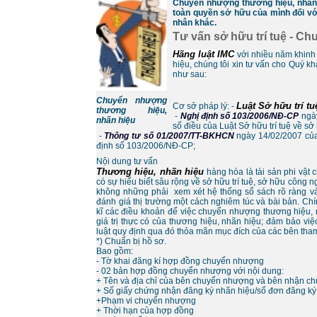
Chuyển nhượng thương hiệu, nhãn 
toàn quyền sở hữu của mình đối vớ
nhân khác.
Tư vấn sở hữu trí tuệ - C
Hãng luật IMC
với nhiều năm khinh
hiệu, chúng tôi xin tư vấn cho Quý k
như sau:
Chuyển nhượng
Luật Sở hữu trí tu
Cơ sở pháp lý: -
thương hiệu,
-
Nghị định số 103/2006/NĐ-CP
ngày
nhãn hiệu
số điều của Luật Sở hữu trí tuệ về s
-
Thông tư số 01/2007/TT-BKHCN
ngày 14/02/2007 của
định số 103/2006/NĐ-CP;
Nội dung tư vấn
Thương hiệu, nhãn hiệu
hàng hóa là tài sản phi vật 
có sự hiểu biết sâu rộng về sở hữu trí tuệ, sở hữu công n
không những phải xem xét hệ thống sổ sách rõ ràng và
đánh giá thị trường một cách nghiêm túc và bài bản. Ch
kĩ các điều khoản để việc chuyển nhượng thương hiệu, 
giá trị thực có của thương hiệu, nhãn hiệu; đảm bảo việ
luật quy định qua đó thỏa mãn mục đích của các bên tham
*) Chuẩn bị hồ sơ.
Bao gồm:
- Tờ khai đăng kí hợp đồng chuyển nhượng
- 02 bản hợp đồng chuyển nhượng với nội dung:
+ Tên và địa chỉ của bên chuyển nhượng và bên nhận c
+ Số giấy chứng nhận đăng ký nhãn hiệu/số đơn đăng ký
+Phạm vi chuyển nhượng
+ Thời hạn của hợp đồng