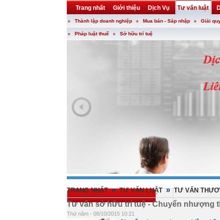
Trang nhất
Giới thiệu
Dịch Vụ
Tư vấn luật
D
Thành lập doanh nghiệp
Mua bán - Sáp nhập
Giải qu
Khuyến mại
Liên hệ
forum
utility
Pháp luật thuế
Sở hữu trí tuệ
»
»
TRANG NHẤT
TƯ VẤN LUẬT
TƯ VẤN THƯƠ
Tư vấn sở hữu trí tuệ - Chuyển nhượng 
Thứ năm - 08/10/2015 10:21