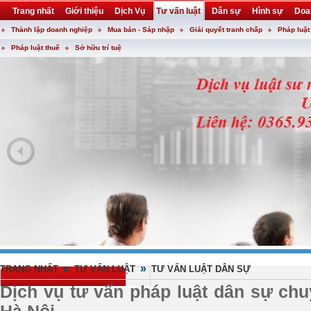
Trang nhất
Giới thiệu
Dịch Vụ
Tư vấn luật
Dân sự
Hình sự
Doa
Thành lập doanh nghiệp
Mua bán - Sáp nhập
Giải quyết tranh chấp
Pháp luật
Khuyến mại
Liên hệ
forum
utility
Pháp luật thuế
Sở hữu trí tuệ
»
»
TRANG NHẤT
TƯ VẤN LUẬT
TƯ VẤN LUẬT DÂN SỰ
Dịch vụ tư vấn pháp luật dân sự chu