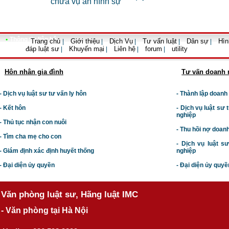
chữa vụ án hình sự
•
Thông tin liên hệ
Trang chủ
Giới thiệu
Dịch Vụ
Tư vấn luật
Dân sự
Hìn
|
|
|
|
|
đáp luật sư
Khuyến mại
Liên hệ
forum
utility
|
|
|
|
Hôn nhân gia đình
Tư vấn doanh 
- Dịch vụ luật sư tư vấn ly hôn
- Thành lập doanh
- Kết hôn
-
Dịch vụ luật sư t
nghiệp
- Thủ tục nhận con nuôi
- Thu hồi nợ doan
- Tìm cha mẹ cho con
- Dịch vụ luật s
- Giám định xác định huyết thống
nghiệp
- Đại diện ủy quyền
- Đại diện ủy quyề
Văn phòng luật sư, Hãng luật IMC
- Văn phòng tại Hà Nội