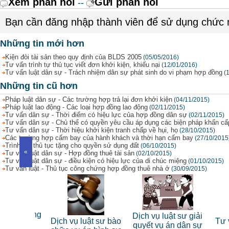
Xem phản hồi
Gửi phản hồi
--
Bạn cần đăng nhập thành viên để sử dụng chức
Những tin mới hơn
Kiện đòi tài sản theo quy định của BLDS 2005
(05/05/2016)
Tư vấn trình tự thủ tục viết đơn khởi kiện, khiếu nại
(12/01/2016)
Tư vấn luật dân sự - Trách nhiệm dân sự phát sinh do vi phạm hợp đồng
(
Những tin cũ hơn
Pháp luật dân sự - Các trường hợp trả lại đơn khởi kiện
(04/11/2015)
Pháp luật lao động - Các loại hợp đồng lao động
(02/11/2015)
Tư vấn dân sự - Thời điểm có hiệu lực của hợp đồng dân sự
(02/11/2015)
Tư vấn dân sự - Chủ thể có quyền yêu cầu áp dụng các biện pháp khẩn cấ
Tư vấn dân sự - Thời hiệu khởi kiện tranh chấp về hụi, họ
(28/10/2015)
Các trường hợp cấm bay của hành khách và thời hạn cấm bay
(27/10/2015
Trình tự, thủ tục tặng cho quyền sử dụng đất
(06/10/2015)
«
Tư vấn luật dân sự - Hợp đồng thuê tài sản
(02/10/2015)
Tư vấn luật dân sự - điều kiện có hiệu lực của di chúc miệng
(01/10/2015)
Tư vấn luật - Thủ tục công chứng hợp đồng thuê nhà ở
(30/09/2015)
 sư riêng
Dịch vụ luật sư giải
Dịch vụ luật sư bào
Tư vấn
nhân
quyết vụ án dân sự