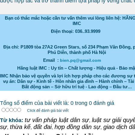
được hợp tác và trở thành điểm tựa pháp lỹ vững chắc
Bạn có thắc mắc hoặc cần tư vấn thêm vui lòng liên hệ: HÃ
IMC
Điện thoại: 036..93.9999
Địa chỉ:
P1809 tòa 27A2 Green Stars, số 234 Phạm Văn Đồng,
Phú Diễn, thành phố Hà Nội
Email :
bien.pq@gmail.com
Hãng luật IMC : Uy tín – Chất lượng - Hiệu quả - Bảo mậ
IMC Nhận bảo vệ quyền và lợi ích hợp pháp cho các đương sự 
vụ án: Dân sự - Kinh tế - Hôn nhân gia đình – Hành chính – Tài
Bất động sản – Sở hữu trí tuệ - Lao động – Đầu tư…
Tổng số điểm của bài viết là: 0 trong 0 đánh giá
Click để đánh giá bài viết
tư vấn pháp luật dân sự
luật sư giải quy
Từ khóa:
,
sự
thừa kế
đất đai
hợp đồng dân sự
giao dịch d
,
,
,
,