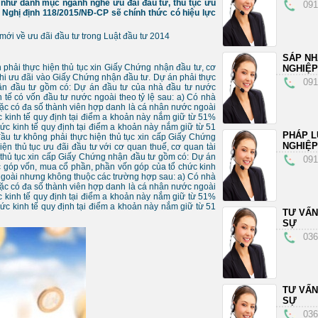
i như danh mục ngành nghề ưu đãi đầu tư, thủ tục ưu
091
Nghị định 118/2015/NĐ-CP sẽ chính thức có hiệu lực
mới về ưu đãi đầu tư trong Luật đầu tư 2014
SÁP N
 phải thực hiện thủ tục xin Giấy Chứng nhận đầu tư, cơ
NGHIỆP
hi ưu đãi vào Giấy Chứng nhận đầu tư. Dự án phải thực
091
hận đầu tư gồm có: Dự án đầu tư của nhà đầu tư nước
 tế có vốn đầu tư nước ngoài theo tỷ lệ sau: a) Có nhà
oặc có đa số thành viên hợp danh là cá nhân nước ngoài
ức kinh tế quy định tại điểm a khoản này nắm giữ từ 51%
hức kinh tế quy định tại điểm a khoản này nắm giữ từ 51
PHÁP L
đầu tư không phải thực hiện thủ tục xin cấp Giấy Chứng
NGHIỆP
iện thủ tục ưu đãi đầu tư với cơ quan thuế, cơ quan tài
 thủ tục xin cấp Giấy Chứng nhận đầu tư gồm có: Dự án
091
c góp vốn, mua cổ phần, phần vốn góp của tổ chức kinh
 ngoài nhưng không thuộc các trường hợp sau: a) Có nhà
oặc có đa số thành viên hợp danh là cá nhân nước ngoài
ức kinh tế quy định tại điểm a khoản này nắm giữ từ 51%
hức kinh tế quy định tại điểm a khoản này nắm giữ từ 51
TƯ VẤN
SỰ
036
TƯ VẤN
SỰ
036