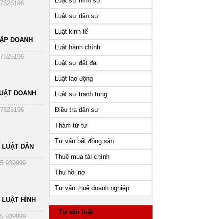
Luật sư hình sự
7525196
Luật sư dân sự
Luật kinh tế
HẬP DOANH
Luật hành chính
7525196
Luật sư đất đai
Luật lao động
UẬT DOANH
Luật sư tranh tụng
Điều tra dân sư
7525196
Thám tử tư
Tư vấn bất động sản
 LUẬT DÂN
Thuê mua tài chính
5.939999
Thu hồi nợ
Tư vấn thuế doanh nghiệp
 LUẬT HÌNH
Tư vấn luật
5.939999