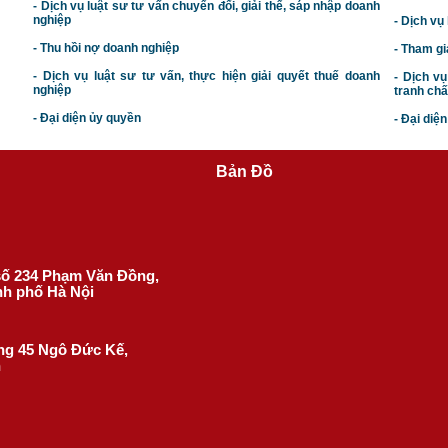
-
Dịch vụ luật sư t
ư vấn chuyển đổi, giải thể, sáp nhập doanh
nghiệp
- Dịch vụ
- Thu hồi nợ doanh nghiệp
- Tham gi
- Dịch vụ luật sư tư vấn, thực hiện giải quyết thuế doanh
- Dịch vụ
nghiệp
tranh chấ
- Đại diện ủy quyền
- Đại diệ
Bản Đồ
 số 234 Phạm Văn Đồng,
nh phố Hà Nội
ờng 45 Ngô Đức Kế,
h