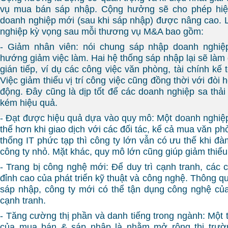
vụ mua bán sáp nhập. Cộng hưởng sẽ cho phép hiệu
doanh nghiệp mới (sau khi sáp nhập) được nâng cao. 
nghiệp kỳ vọng sau mỗi thương vụ M&A bao gồm:
- Giảm nhân viên: nói chung sáp nhập doanh nghiệ
hướng giảm việc làm. Hai hệ thống sáp nhập lại sẽ làm
gián tiếp, ví dụ các công việc văn phòng, tài chính k
Việc giảm thiểu vị trí công việc cũng đồng thời với đòi 
động. Đây cũng là dịp tốt để các doanh nghiệp sa thải 
kém hiệu quả.
- Đạt được hiệu quả dựa vào quy mô: Một doanh nghiệp
thế hơn khi giao dịch với các đối tác, kể cả mua văn 
thống IT phức tạp thì công ty lớn vẫn có ưu thế khi đ
công ty nhỏ. Mặt khác, quy mô lớn cũng giúp giảm thiểu 
- Trang bị công nghệ mới: Để duy trì cạnh tranh, các cô
đỉnh cao của phát triển kỹ thuật và công nghệ. Thông 
sáp nhập, công ty mới có thể tận dụng công nghệ của
cạnh tranh.
- Tăng cường thị phần và danh tiếng trong ngành: Một 
của mua bán & sáp nhập là nhằm mở rộng thị trườn