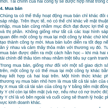
mới. Tài chính của hai công ty sẽ được hợp nhất trong 
4. Mua bán
Chúng ta có thể thấy hoạt động mua bán chỉ khác đôi c
sáp nhập. Trên thực tế, nó có thể chỉ khác về mặt thu
nhập, mua bán cũng nhằm mục đích đạt được lợi thế q
và thị phần. Không giống như tất cả các loại hình sá
quan đến một công ty mua lại một công ty khác chứ kh
tạo thành công ty mới. Mua bán luôn diễn ra tốt đẹp n
ăn ý nhau và cảm thây thỏa mãn với thương vụ đó. Tu
mua bán được diễn ra một cách hằn học – khi mà hai đ
tài chính để thâu tóm nhau nhằm triệt tiêu sự cạnh tranh
Trong mua bán, giống như đối với một số giao dịch 
trên, một công ty có thể mua lại một công ty khác bằn
hay kết hợp cả hai loại trên. Một hình thức khác p
thương vụ mua bán nhỏ hơn là mua tất cả tài sản của 
ty X mua tất cả tài sản của công ty Y bằng tiền mặt đồn
ty Y chỉ còn lại tiền mặt (và nợ, nếu như có nợ trước đ
ty Y chỉ là vỏ bên ngoài và cuối cùng sẽ thanh lý hoặc p
vực kinh doanh khác.