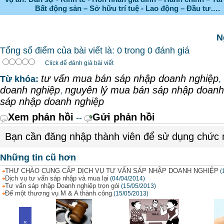
Bất động sản – Sở hữu trí tuệ - Lao động – Đầu tư….
N
Tổng số điểm của bài viết là: 0 trong 0 đánh giá
Click để đánh giá bài viết
tư vấn mua bán sáp nhập doanh nghiệp
Từ khóa:
,
doanh nghiệp
nguyên lý mua bán sáp nhập doanh
,
sáp nhập doanh nghiệp
Xem phản hồi
Gửi phản hồi
--
Bạn cần đăng nhập thành viên để sử dụng chức
Những tin cũ hơn
THƯ CHÀO CUNG CẤP DỊCH VỤ TƯ VẤN SÁP NHẬP DOANH NGHIỆP
(
Dịch vụ tư vấn sáp nhập và mua lại
(04/04/2014)
Tư vấn sáp nhập Doanh nghiệp trọn gói
(15/05/2013)
Để một thương vụ M & A thành công
(15/05/2013)
«