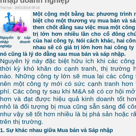
nhập doanh nghiệp
Thứ hai - 18/01/2016 09:16
Một cộng một bằng ba: phương trình n
biệt cho một thương vụ mua bán và sá
then chốt đằng sau việc mua một công 
trị lớn hơn nhiều lần cho cổ đông ch
Nguyên lý sáp
của hai công ty. Nói cách khác, hai cô
nhập doanh
nghiệp
nhau sẽ có giá trị lớn hơn hai công ty r
nó cũng là lý do đằng sau mua bán và sáp nhập.
Nguyên lý này đặc biệt hữu ích khi các công
thời kỳ khó khăn do cạnh tranh, thị trường 
nào. Những công ty lớn sẽ mua lại các công
nên một công ty mới có sức cạnh tranh hơn 
phí. Các công ty sau khi M&A sẽ có cơ hội mở 
hơn và đạt được hiệu quả kinh doanh tốt hơ
nhỏ là đối tượng bị mua cũng sẵn sàng để cô
như vậy sẽ tốt hơn nhiều là bị phá sản hoặc rấ
trên thị trường.
1. Sự khác nhau giữa Mua bán và Sáp nhập