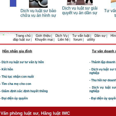
 riêng
Dịch vụ luật sư giải
Dịch vụ luật sư bào
Tư vấn lu
ân
quyết vụ án dân sự
chữa vụ án hình sự
trọn
•
Thông tin liên hệ
Trang chủ
Giới thiệu
Dịch Vụ
Tư vấn luật
Dân sự
Hìn
|
|
|
|
|
đáp luật sư
Khuyến mại
Liên hệ
forum
utility
|
|
|
|
Hôn nhân gia đình
Tư vấn doanh 
- Dịch vụ luật sư tư vấn ly hôn
- Thành lập doanh
- Kết hôn
-
Dịch vụ luật sư t
nghiệp
- Thủ tục nhận con nuôi
- Thu hồi nợ doan
- Tìm cha mẹ cho con
- Dịch vụ luật s
- Giám định xác định huyết thống
nghiệp
- Đại diện ủy quyền
- Đại diện ủy quyề
Văn phòng luật sư, Hãng luật IMC