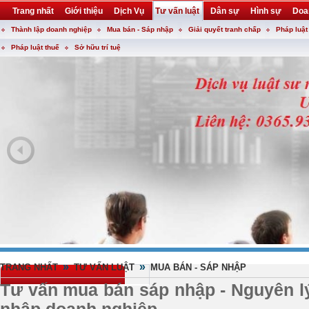
Trang nhất
Giới thiệu
Dịch Vụ
Tư vấn luật
Dân sự
Hình sự
Doa
Thành lập doanh nghiệp
Mua bán - Sáp nhập
Giải quyết tranh chấp
Pháp luật
Khuyến mại
Liên hệ
forum
utility
Pháp luật thuế
Sở hữu trí tuệ
»
»
TRANG NHẤT
TƯ VẤN LUẬT
MUA BÁN - SÁP NHẬP
Tư vấn mua bán sáp nhập - Nguyên l