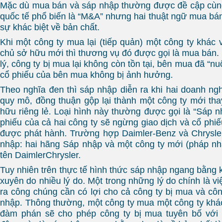
Mặc dù mua bán và sáp nhập thường được đề cập cùng
quốc tế phổ biến là “M&A” nhưng hai thuật ngữ mua bá
sự khác biệt về bản chất.
Khi một công ty mua lại (tiếp quản) một công ty khác v
chủ sở hữu mới thì thương vụ đó được gọi là mua bán.
lý, công ty bị mua lại không còn tồn tại, bên mua đã “n
cổ phiếu của bên mua không bị ảnh hưởng.
Theo nghĩa đen thì sáp nhập diễn ra khi hai doanh ng
quy mô, đồng thuận gộp lại thành một công ty mới tha
hữu riêng lẻ. Loại hình này thường được gọi là “Sáp 
phiếu của cả hai công ty sẽ ngừng giao dịch và cổ phi
được phát hành. Trường hợp Daimler-Benz và Chrysler
nhập: hai hãng Sáp nhập và một công ty mới (pháp n
tên DaimlerChrysler.
Tuy nhiên trên thực tế hình thức sáp nhập ngang bằng 
xuyên do nhiều lý do. Một trong những lý do chính là việ
ra công chúng cần có lợi cho cả công ty bị mua và côn
nhập. Thông thường, một công ty mua một công ty khác
đàm phán sẽ cho phép công ty bị mua tuyên bố với 