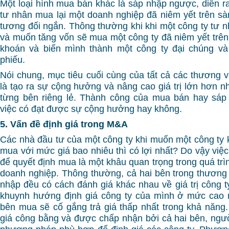
Một loại hình mua bán khác là sáp nhập ngược, diễn ra
tư nhân mua lại một doanh nghiệp đã niêm yết trên sàn
tương đối ngắn. Thông thường khi khi một công ty tư n
và muốn tăng vốn sẽ mua một công ty đã niêm yết trên
khoán và biến mình thành một công ty đại chúng v
phiếu.
Nói chung, mục tiêu cuối cùng của tất cả các thương
là tạo ra sự cộng hưởng và nâng cao giá trị lớn hơn nhi
từng bên riêng lẻ. Thành công của mua bán hay sáp
việc có đạt được sự cộng hưởng hay không.
5. Vấn đề định giá trong M&A
Các nhà đầu tư của một công ty khi muốn một công ty k
mua với mức giá bao nhiêu thì có lợi nhất? Do vậy việc
để quyết định mua là một khâu quan trọng trong quá tr
doanh nghiệp. Thông thường, cả hai bên trong thươn
nhập đều có cách đánh giá khác nhau về giá trị công t
khuynh hướng định giá công ty của mình ở mức cao n
bên mua sẽ cố gắng trả giá thấp nhất trong khả năn
giá công bằng và được chấp nhận bởi cả hai bên, ngườ