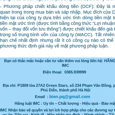
- Phương pháp chiết khấu dòng tiền (DCF): Đây là m
quan trong trong mua bán và sáp nhập. Mục đích của DC
hiện tại của công ty dựa trên ước tính dòng tiền mặt 
tiền mặt ước tính (được tính bằng công thức “Lợi nhuận
vốn – thay đổi vốn lưu thông”) được chiết khấu đến giá tr
trọng số trung bình vốn của công ty (WACC). Tất nhi
hạn chế nhất định nhưng rất ít có công cụ nào có thể
phương thức định giá này về mặt phương pháp luận.
Bạn có thắc mắc hoặc cần tư vấn thêm vui lòng liên hệ: HÃ
IMC
Điện thoại: 0365.939999
Địa chỉ:
P1809 tòa 27A2 Green Stars, số 234 Phạm Văn Đồng,
Phú Diễn, thành phố Hà Nội
bien.pq@gmail.com
Email :
Hãng luật IMC : Uy tín – Chất lượng - Hiệu quả - Bảo mậ
IMC Nhận bảo vệ quyền và lợi ích hợp pháp cho các đương sự 
vụ án: Dân sự - Kinh tế - Hôn nhân gia đình – Hành chính – Tài