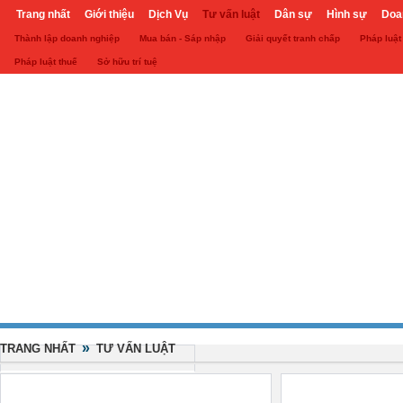
Trang nhất
Giới thiệu
Dịch Vụ
Tư vấn luật
Dân sự
Hình sự
Doa
Thành lập doanh nghiệp
Mua bán - Sáp nhập
Giải quyết tranh chấp
Pháp luật
Khuyến mại
Liên hệ
forum
utility
Pháp luật thuế
Sở hữu trí tuệ
»
TRANG NHẤT
TƯ VẤN LUẬT
Thành lập doanh nghiệp
Mua bán - Sáp nhập