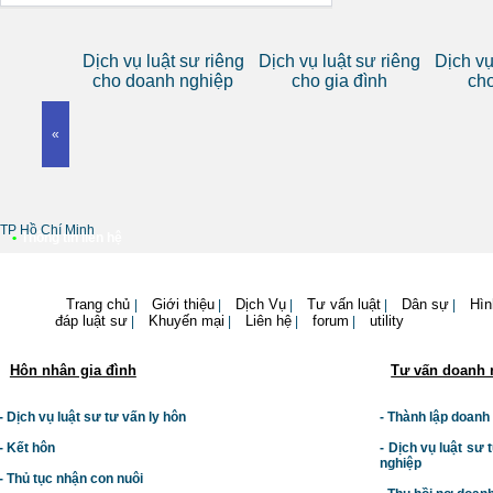
DỊCH VỤ TƯ VẤN ĐẦU TƯ - HÃNG LUẬT IMC
Tư vấn đầu tư - Những điểm mới của Luật đầu
tư 2014
Dịch vụ luật sư riêng
Dịch vụ luật sư riêng
Dịch vụ
cho doanh nghiệp
cho gia đình
ch
«
•
Thông tin liên hệ
Trang chủ
Giới thiệu
Dịch Vụ
Tư vấn luật
Dân sự
Hìn
|
|
|
|
|
đáp luật sư
Khuyến mại
Liên hệ
forum
utility
|
|
|
|
Hôn nhân gia đình
Tư vấn doanh 
- Dịch vụ luật sư tư vấn ly hôn
- Thành lập doanh
- Kết hôn
-
Dịch vụ luật sư t
nghiệp
- Thủ tục nhận con nuôi