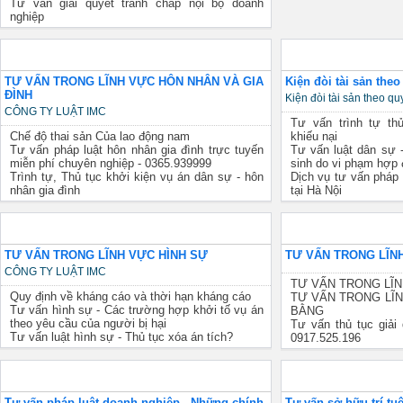
thương mại?
toán
Giải quyết tranh chấp thương mại quốc tế
Tư vấn giải quyết tranh chấp nội bộ doanh
nghiệp
Luật hôn nhân gia đình
Tư vấn luật dân sự
TƯ VẤN TRONG LĨNH VỰC HÔN NHÂN VÀ GIA
Kiện đòi tài sản the
ĐÌNH
Kiện đòi tài sản theo q
CÔNG TY LUẬT IMC
Tư vấn trình tự thủ
Chế độ thai sản Của lao động nam
khiếu nại
Tư vấn pháp luật hôn nhân gia đình trực tuyến
Tư vấn luật dân sự 
miễn phí chuyên nghiệp - 0365.939999
sinh do vi phạm hợp
Trình tự, Thủ tục khởi kiện vụ án dân sự - hôn
Dịch vụ tư vấn pháp
nhân gia đình
tại Hà Nội
Tư vấn luật hình sự
Tư vấn luật đất đai
TƯ VẤN TRONG LĨNH VỰC HÌNH SỰ
TƯ VẤN TRONG LĨNH
CÔNG TY LUẬT IMC
TƯ VẤN TRONG LĨN
Quy định về kháng cáo và thời hạn kháng cáo
TƯ VẤN TRONG LĨ
Tư vấn hình sự - Các trường hợp khởi tố vụ án
BẰNG
theo yêu cầu của người bị hại
Tư vấn thủ tục giải 
Tư vấn luật hình sự - Thủ tục xóa án tích?
0917.525.196
Pháp luật thuế
Sở hữu trí tuệ