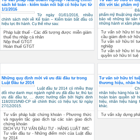
Tư vấn pháp luật doanh nghiệp - Những chính
Tư vấn sở hữu trí tu
sách kế toán - kiểm toán nổi bật có hiệu lực từ
đối với tác phẩm mỹ
1/1/2016
Đă
phẩm mỹ thuật ứng dụng
Từ ngày 01/01/2016, nhiều
bảo vệ những tài sản t
chính sách mới về Kế toán – Kiểm toán bắt đầu có
những hành vi xâm phạ
hiệu lực thi hành. Cụ thể như sau:
Tư vấn sở hữu trí tu
Pháp luật thuế - Các đối tượng được miễn giảm
cầu giám định sở hữ
thuế thu nhập cá nhân
Tư vấn sở hữu trí t
Nộp thuế GTGT
nghiệp
Hoàn thuế GTGT
Tư vấn sở hữu trí tu
quyền sở hữu trí tuệ
Tư vấn đầu tư
Tư vấn thương hiệu
Những quy định mới về ưu đãi đầu tư trong
Tư vấn sở hữu trí t
Luật Đầu tư 2014
thương hiệu, nhãn h
Luật đầu tư 2014 có nhiều thay
Ch
đổi như danh mục ngành nghề
nhãn hiệu hàng hóa là 
ưu đãi đầu tư, thủ tục ưu đãi đầu
hoàn toàn quyền sở h
tư, … được hướng dẫn bởi Nghị
hiệu, nhãn hiệu hàng 
định 118/2015/NĐ-CP sẽ chính
khác.
thức có hiệu lực từ ngày 27/12/2015.
Tư vấn xây dựng phát
Tư vấn pháp luật chứng khoán - Phương thức
và nguyên tắc giao dịch tại các sàn giao dịch
chứng khoán