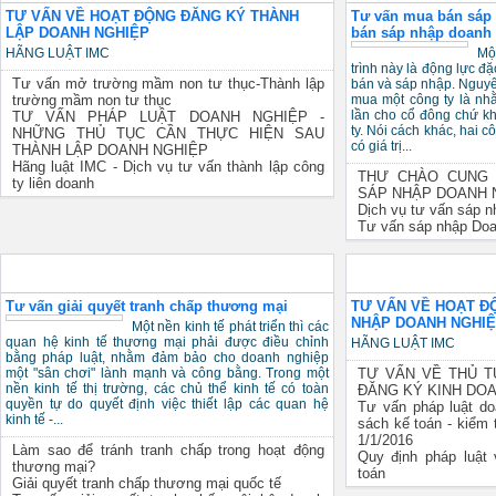
TƯ VẤN VỀ HOẠT ĐỘNG ĐĂNG KÝ THÀNH
Tư vấn mua bán sáp 
LẬP DOANH NGHIỆP
bán sáp nhập doanh
HÃNG LUẬT IMC
Mộ
tr
Tư vấn mở trường mầm non tư thục-Thành lập
ch
trường mầm non tư thục
sá
đằ
TƯ VẤN PHÁP LUẬT DOANH NGHIỆP -
là
NHỮNG THỦ TỤC CẦN THỰC HIỆN SAU
nhiều lần cho cổ đông 
THÀNH LẬP DOANH NGHIỆP
công ty. Nói cách khác
Hãng luật IMC - Dịch vụ tư vấn thành lập công
nhau sẽ có giá trị...
ty liên doanh
THƯ CHÀO CUNG 
SÁP NHẬP DOANH 
Dịch vụ tư vấn sáp n
Tư vấn sáp nhập Doan
Giải quyết tranh chấp
Pháp luật doanh nghiệ
Tư vấn giải quyết tranh chấp thương mại
TƯ VẤN VỀ HOẠT Đ
NHẬP DOANH NGHI
Một nền kinh tế phát triển thì các
quan hệ kinh tế thương mại phải được điều chỉnh
HÃNG LUẬT IMC
bằng pháp luật, nhằm đảm bảo cho doanh nghiệp
một "sân chơi" lành mạnh và công bằng. Trong một
TƯ VẤN VỀ THỦ T
nền kinh tế thị trường, các chủ thể kinh tế có toàn
ĐĂNG KÝ KINH DO
quyền tự do quyết định việc thiết lập các quan hệ
Tư vấn pháp luật do
kinh tế -...
sách kế toán - kiểm 
1/1/2016
Làm sao để tránh tranh chấp trong hoạt động
Quy định pháp luật 