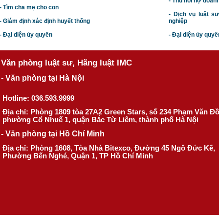
- Thu hồi nợ doan
- Tìm cha mẹ cho con
- Dịch vụ luật s
- Giám định xác định huyết thống
nghiệp
- Đại diện ủy quyền
- Đại diện ủy quyề
Văn phòng luật sư, Hãng luật IMC
- Văn phòng tại Hà Nội
Hotline: 036.593.9999
Địa chỉ: Phòng 1809 tòa 27A2 Green Stars, số 234 Phạm Văn Đ
phường Cổ Nhuế 1, quận Bắc Từ Liêm, thành phố Hà Nội
- Văn phòng tại Hồ Chí Minh
Địa chỉ: Phòng 1608, Tòa Nhà Bitexco, Đường 45 Ngô Đức Kế,
Phường Bến Nghé, Quận 1, TP Hồ Chí Minh