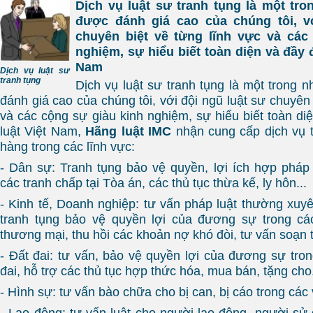
Dịch vụ luật sư tranh tụng là một tr
được đánh giá cao của chúng tôi, v
chuyên biệt về từng lĩnh vực và các
nghiệm, sự hiểu biết toàn diện và đầy 
Nam
Dịch vụ luật sư
tranh tụng
Dịch vụ luật sư tranh tụng là một trong
đánh giá cao của chúng tôi, với đội ngũ luật sư chuyên 
và các cộng sự giàu kinh nghiệm, sự hiểu biết toàn di
luật Việt Nam,
Hãng luật IMC
nhận cung cấp dịch vụ 
hàng trong các lĩnh vực:
- Dân sự: Tranh tụng bảo vệ quyền, lợi ích hợp phá
các tranh chấp tại Tòa án, các thủ tục thừa kế, ly hôn...
- Kinh tế, Doanh nghiệp: tư vấn pháp luật thường xuy
tranh tụng bảo vệ quyền lợi của đương sự trong các
thương mại, thu hồi các khoản nợ khó đòi, tư vấn soạn 
- Đất đai: tư vấn, bảo vệ quyền lợi của đương sự tron
đai, hỗ trợ các thủ tục hợp thức hóa, mua bán, tặng cho.
- Hình sự: tư vấn bào chữa cho bị can, bị cáo trong các
- Lao động: tư vấn luật cho người lao động, người sử