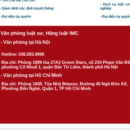
- Tìm cha mẹ cho con
- Dịch vụ luật s
- Giám định xác định huyết thống
nghiệp
- Đại diện ủy quyền
- Đại diện ủy quyề
Văn phòng luật sư, Hãng luật IMC
- Văn phòng tại Hà Nội
Hotline: 036.593.9999
Địa chỉ: Phòng 1809 tòa 27A2 Green Stars, số 234 Phạm Văn Đ
phường Cổ Nhuế 1, quận Bắc Từ Liêm, thành phố Hà Nội
- Văn phòng tại Hồ Chí Minh
Địa chỉ: Phòng 1608, Tòa Nhà Bitexco, Đường 45 Ngô Đức Kế,
Phường Bến Nghé, Quận 1, TP Hồ Chí Minh