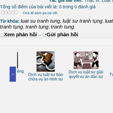
Tác giả bài viết:
Thạc sĩ, Luậ
Tổng số điểm của bài viết là: 0 trong 0 đánh giá
Click để đánh giá bài viết
luat su tranh tung
luật sư tranh tụng
lua
Từ khóa:
,
,
tranh tụng
tranh tụng
tranh tung
,
,
,
Xem phản hồi
Gửi phản hồi
--
 sư riêng
Dịch vụ luật sư giải
«
Dịch vụ luật sư bào
Tư vấn
nhân
quyết vụ án dân sự
chữa vụ án hình sự