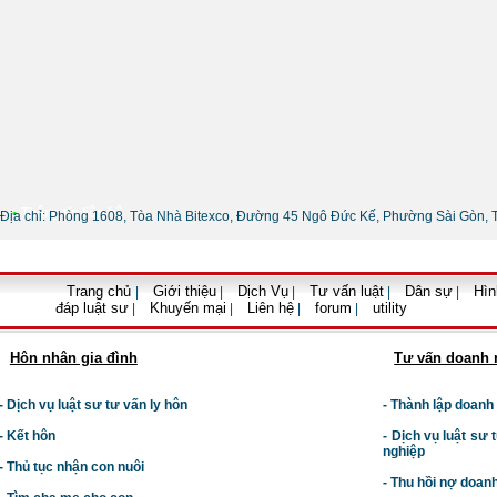
•
Thông tin liên hệ
Địa chỉ: Phòng 1608, Tòa Nhà Bitexco, Đường 45 Ngô Đức Kế, Phường Sài Gòn, 
Trang chủ
Giới thiệu
Dịch Vụ
Tư vấn luật
Dân sự
Hìn
|
|
|
|
|
đáp luật sư
Khuyến mại
Liên hệ
forum
utility
|
|
|
|
Hôn nhân gia đình
Tư vấn doanh 
- Dịch vụ luật sư tư vấn ly hôn
- Thành lập doanh
- Kết hôn
-
Dịch vụ luật sư t
nghiệp
- Thủ tục nhận con nuôi
- Thu hồi nợ doan