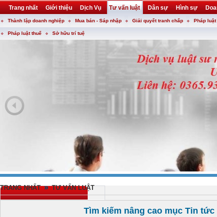
Trang nhất
Giới thiệu
Dịch Vụ
Tư vấn luật
Dân sự
Hình sự
Doa
Thành lập doanh nghiệp
Mua bán - Sáp nhập
Giải quyết tranh chấp
Pháp luật
Khuyến mại
Liên hệ
forum
utility
Pháp luật thuế
Sở hữu trí tuệ
»
TRANG NHẤT
TƯ VẤN LUẬT
Tìm kiếm nâng cao mục Tin tức