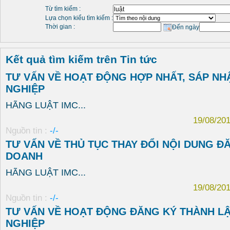
Từ tìm kiếm :
Lựa chọn kiểu tìm kiếm :
Thời gian :
Đến ngày
Kết quả tìm kiếm trên Tin tức
TƯ VẤN VỀ HOẠT ĐỘNG HỢP NHẤT, SÁP N
NGHIỆP
HÃNG LUẬT IMC...
19/08/20
Nguồn tin :
-/-
TƯ VẤN VỀ THỦ TỤC THAY ĐỔI NỘI DUNG Đ
DOANH
HÃNG LUẬT IMC...
19/08/20
Nguồn tin :
-/-
TƯ VẤN VỀ HOẠT ĐỘNG ĐĂNG KÝ THÀNH L
NGHIỆP