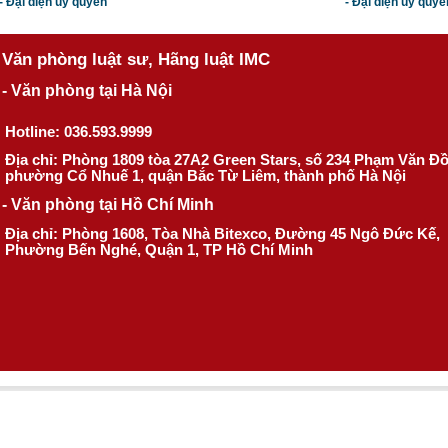
- Đại diện ủy quyền
- Đại diện ủy quyề
Văn phòng luật sư, Hãng luật IMC
- Văn phòng tại Hà Nội
Hotline: 036.593.9999
Địa chỉ: Phòng 1809 tòa 27A2 Green Stars, số 234 Phạm Văn Đ
phường Cổ Nhuế 1, quận Bắc Từ Liêm, thành phố Hà Nội
- Văn phòng tại Hồ Chí Minh
Địa chỉ: Phòng 1608, Tòa Nhà Bitexco, Đường 45 Ngô Đức Kế,
Phường Bến Nghé, Quận 1, TP Hồ Chí Minh