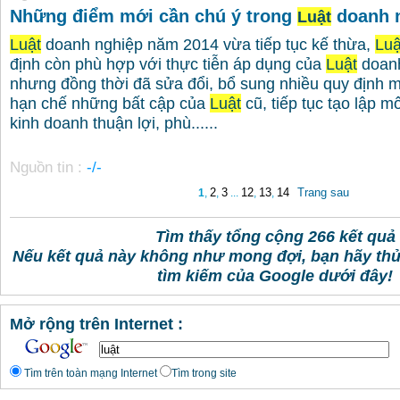
Những điểm mới cần chú ý trong
doanh n
Luật
Luật
doanh nghiệp năm 2014 vừa tiếp tục kế thừa,
Luậ
định còn phù hợp với thực tiễn áp dụng của
Luật
doanh
nhưng đồng thời đã sửa đổi, bổ sung nhiều quy định 
hạn chế những bất cập của
Luật
cũ, tiếp tục tạo lập m
kinh doanh thuận lợi, phù......
Nguồn tin :
-/-
2
3
12
13
14
Trang sau
1
,
,
...
,
,
Tìm thấy tổng cộng 266 kết quả
Nếu kết quả này không như mong đợi, bạn hãy th
tìm kiếm của Google dưới đây!
Mở rộng trên Internet :
Tìm trên toàn mạng Internet
Tìm trong site