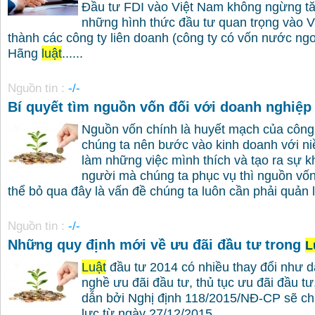
Đầu tư FDI vào Việt Nam không ngừng tă
những hình thức đầu tư quan trọng vào V
thành các công ty liên doanh (công ty có vốn nước ngo
Hãng
luật
......
Nguồn tin :
-/-
Bí quyết tìm nguồn vốn đối với doanh nghiệp
Nguồn vốn chính là huyết mạch của công 
chúng ta nên bước vào kinh doanh với n
làm những việc mình thích và tạo ra sự k
người mà chúng ta phục vụ thì nguồn vốn
thể bỏ qua đây là vấn đề chúng ta luôn cần phải quản lý
Nguồn tin :
-/-
Những quy định mới về ưu đãi đầu tư trong
L
Luật
đầu tư 2014 có nhiều thay đổi như 
nghề ưu đãi đầu tư, thủ tục ưu đãi đầu 
dẫn bởi Nghị định 118/2015/NĐ-CP sẽ ch
lực từ ngày 27/12/2015....