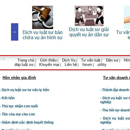
Dịch vụ luật sư giải
 luật sư bào
«
Tư vấn luật đất đai
Dịch
quyết vụ án dân sự
 án hình sự
trọn gói
•
Thông tin liên hệ
Trang chủ
Giới thiệu
Dịch Vụ
Tư vấn luật
Dân sự
Hìn
|
|
|
|
|
đáp luật sư
Khuyến mại
Liên hệ
forum
utility
|
|
|
|
Hôn nhân gia đình
Tư vấn doanh 
- Dịch vụ luật sư tư vấn ly hôn
- Thành lập doanh
- Kết hôn
-
Dịch vụ luật sư t
nghiệp
- Thủ tục nhận con nuôi
- Thu hồi nợ doan
- Tìm cha mẹ cho con
- Dịch vụ luật s
- Giám định xác định huyết thống
nghiệp