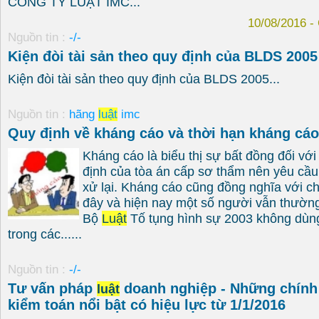
CÔNG TY LUẬT IMC...
10/08/2016 
Nguồn tin :
-/-
Kiện đòi tài sản theo quy định của BLDS 2005
Kiện đòi tài sản theo quy định của BLDS 2005...
Nguồn tin :
hãng
luật
imc
Quy định về kháng cáo và thời hạn kháng cáo
Kháng cáo là biểu thị sự bất đồng đối vớ
định của tòa án cấp sơ thẩm nên yêu cầu 
xử lại. Kháng cáo cũng đồng nghĩa với c
đây và hiện nay một số người vẫn thường
Bộ
Luật
Tố tụng hình sự 2003 không dùn
trong các......
Nguồn tin :
-/-
Tư vấn pháp
doanh nghiệp - Những chính 
luật
kiểm toán nổi bật có hiệu lực từ 1/1/2016