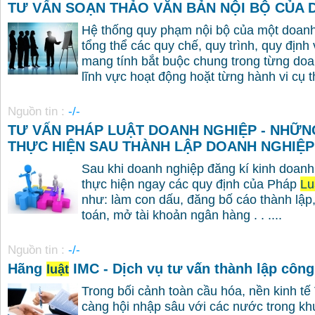
TƯ VẤN SOẠN THẢO VĂN BẢN NỘI BỘ CỦA 
Hệ thống quy phạm nội bộ của một doan
tổng thể các quy chế, quy trình, quy định
mang tính bắt buộc chung trong từng doa
lĩnh vực hoạt động hoặt từng hành vi cụ th
Nguồn tin :
-/-
TƯ VẤN PHÁP LUẬT DOANH NGHIỆP - NHỮN
THỰC HIỆN SAU THÀNH LẬP DOANH NGHIỆP
Sau khi doanh nghiệp đăng kí kinh doanh
thực hiện ngay các quy định của Pháp
Lu
như: làm con dấu, đăng bố cáo thành lập,
toán, mở tài khoản ngân hàng . . ....
Nguồn tin :
-/-
Hãng
IMC - Dịch vụ tư vấn thành lập công
luật
Trong bối cảnh toàn cầu hóa, nền kinh t
càng hội nhập sâu với các nước trong kh