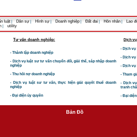
n luật
Dân sự
Hình sự
Doanh nghiệp
Đất đai
Hôn nhân
Lao đ
|
|
|
|
|
|
m
utility
|
Tư vấn doanh nghiệp:
Dịch vụ
- Dịch vụ
- Thành lập doanh nghiệp
- Dịch vụ
-
Dịch vụ luật sư t
ư vấn chuyển đổi, giải thể, sáp nhập doanh
nghiệp
- Dịch vụ
- Thu hồi nợ doanh nghiệp
- Tham gi
- Dịch vụ luật sư tư vấn, thực hiện giải quyết thuế doanh
- Dịch vụ
nghiệp
tranh chấ
- Đại diện ủy quyền
- Đại diệ
Bản Đồ