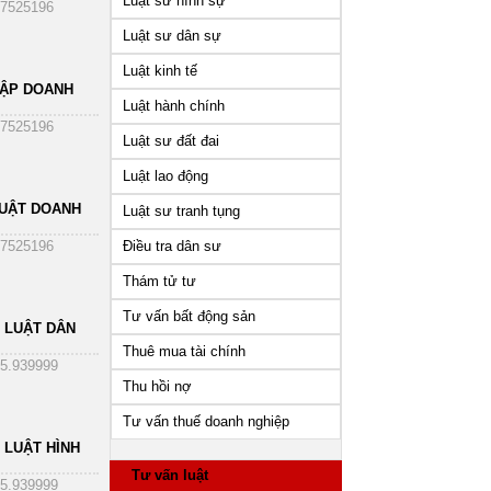
Luật sư hình sự
7525196
Luật sư dân sự
Luật kinh tế
HẬP DOANH
Luật hành chính
7525196
Luật sư đất đai
Luật lao động
UẬT DOANH
Luật sư tranh tụng
Điều tra dân sư
7525196
Thám tử tư
Tư vấn bất động sản
 LUẬT DÂN
Thuê mua tài chính
5.939999
Thu hồi nợ
Tư vấn thuế doanh nghiệp
 LUẬT HÌNH
Tư vấn luật
5.939999