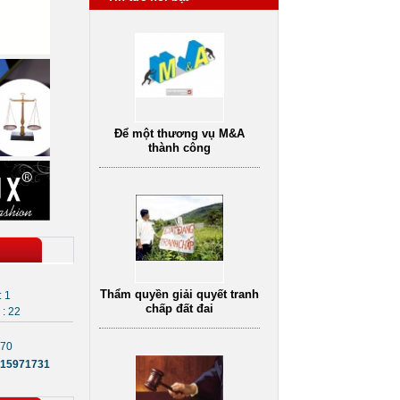
Để một thương vụ M&A
thành công
Thẩm quyền giải quyết tranh
chấp đất đai
: 1
: 22
870
15971731