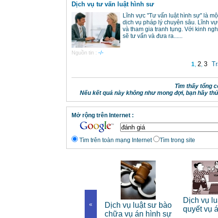
Dịch vụ tư vấn luật hình sư
Lĩnh vực "Tư vấn luật hình sự" là 
dịch vụ pháp lý chuyên sâu. Lĩnh vự
và tham gia tranh tụng. Với kinh ng
sẽ tư vấn và đưa ra......
Nguồn tin :
-/-
2
3
Tr
1
,
,
Tìm thấy tổng c
Nếu kết quả này không như mong đợi, bạn hãy thử
Mở rộng trên Internet :
Tìm trên toàn mạng Internet
Tìm trong site
Dịch vụ luật sư riêng
Dịch vụ lu
 riêng
«
Dịch vụ luật sư bào
cho cá nhân
quyết vụ 
nh
chữa vụ án hình sự