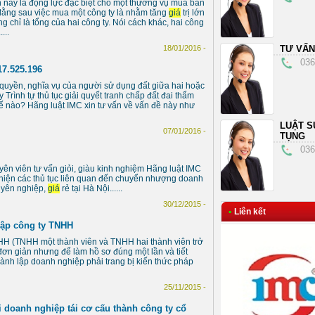
 này là động lực đặc biệt cho một thương vụ mua bán
đằng sau việc mua một công ty là nhằm tăng
giá
trị lớn
 chỉ là tổng của hai công ty. Nói cách khác, hai công
....
18/01/2016 -
TƯ VẤN
036
17.525.196
 quyền, nghĩa vụ của người sử dụng đất giữa hai hoặc
 Trình tự thủ tục giải quyết tranh chấp đất đai thẩm
ế nào? Hãng luật IMC xin tư vấn về vấn đề này như
LUẬT S
07/01/2016 -
TỤNG
036
uyên viên tư vấn giỏi, giàu kinh nghiệm Hãng luật IMC
c hiện các thủ tục liên quan đến chuyển nhượng doanh
uyên nghiệp,
giá
rẻ tại Hà Nội......
30/12/2015 -
•
Liên kết
lập công ty TNHH
NHH (TNHH một thành viên và TNHH hai thành viên trở
p đơn giản nhưng để làm hồ sơ đúng một lần và tiết
thành lập doanh nghiệp phải trang bị kiến thức pháp
25/11/2015 -
i doanh nghiệp tái cơ cấu thành công ty cổ