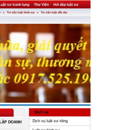
Luật sư tranh tụng
Thư Viện
Hỏi đáp luật sư
ự
Tư vấn luật hình sự
Tư vấn luật đất đai
Dịch vụ
Dịch vụ luật sư riêng
LẬP DOANH