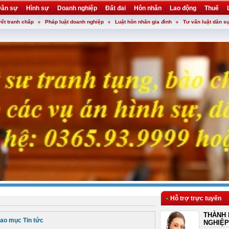
ân sự
Hình sự
Doanh nghiệp
Đất đai
Hôn nhân
Lao động
Thuế
yết tranh chấp
Pháp luật doanh nghiệp
Luật hôn nhân gia đình
Tư vấn luật dân s
•
Hỗ trợ trực tuyến
THÀNH 
ao mục Tin tức
NGHIỆP