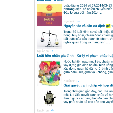
Luật đầu tư 2014 số 67/2014/QH13 c
phương diện, có nhiều chuyển biến 
Đầu tư sửa đổi năm 2014....
Nguồn tin :
-/-
Nguyên tắc và căn cứ định
t
giá
Trong Bộ luật Hình sự có rất nhiều 
hỏng, huỷ hoại, chiếm đoạt, chiếm gi
bắt buộc của cấu thành tội phạm. Vì
nghĩa quan trọng và mang tính......
Nguồn tin :
-/-
Luật hôn nhân gia đình - Xử lý vi phạm pháp luậ
Nước ta hiện nay, mục tiêu, chuẩn m
xây dựng gia đình no ấm, bình đẳng,
xây dựng quan hệ dân chủ, bình đẳn
giữa nam - nữ, giữa vợ - chồng, giữa
Nguồn tin :
-/-
Giải quyết tranh chấp về hợp đ
Trong thời gian gần đây, các Tòa á
mắc khi Giải quyết tranh chấp về hợ
thuận giữa các bên, theo đó bên cho
vay phải hoàn trả cho bên cho vay tài
Nguồn tin :
-/-