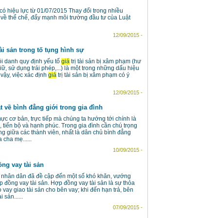
ó hiệu lực từ 01/07/2015 Thay đổi trong nhiều
về thể chế, đẩy mạnh môi trường đầu tư của Luật
12/09/2015 -
ài sản trong tố tụng hình sự
tội danh quy định yếu tố
giá
trị tài sản bị xâm phạm (hư
ữ, sử dụng trái phép,...) là một trong những dấu hiệu
 vậy, việc xác định
giá
trị tài sản bị xâm phạm có ý
12/09/2015 -
t về bình đẳng giới trong gia đình
ực cơ bản, trực tiếp mà chúng ta hướng tới chính là
 tiến bộ và hạnh phúc. Trong gia đình cần chú trọng
g giữa các thành viên, nhất là dân chủ bình đẳng
 cha mẹ......
10/09/2015 -
ồng vay tài sản
n nhân dân đã đề cập đến một số khó khăn, vướng
p đồng vay tài sản. Hợp đồng vay tài sản là sự thỏa
 vay giao tài sản cho bên vay; khi đến hạn trả, bên
 sản......
07/09/2015 -