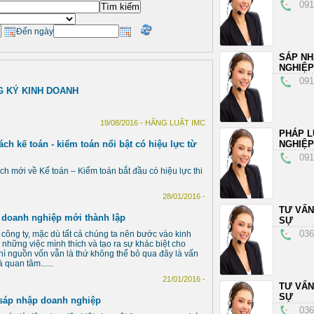
091
Đến ngày
SÁP N
NGHIỆP
091
G KÝ KINH DOANH
19/08/2016 - HÃNG LUẬT IMC
PHÁP L
h kế toán - kiểm toán nổi bật có hiệu lực từ
NGHIỆP
091
h mới về Kế toán – Kiểm toán bắt đầu có hiệu lực thi
28/01/2016 -
TƯ VẤN
i doanh nghiệp mới thành lập
SỰ
036
công ty, mặc dù tất cả chúng ta nên bước vào kinh
những việc mình thích và tạo ra sự khác biệt cho
ì nguồn vốn vẫn là thứ không thể bỏ qua đây là vấn
 quan tâm......
21/01/2016 -
TƯ VẤN
SỰ
 sáp nhập doanh nghiệp
036