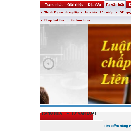
Trang nhất
Giới thiệu
Dịch Vụ
Tư vấn luật
D
Thành lập doanh nghiệp
Mua bán - Sáp nhập
Giải qu
Khuyến mại
Liên hệ
forum
utility
Pháp luật thuế
Sở hữu trí tuệ
»
TRANG NHẤT
TƯ VẤN LUẬT
Tìm kiếm nâng c