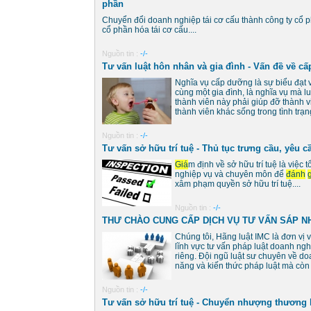
phần
Chuyển đổi doanh nghiệp tái cơ cấu thành công ty cổ
cổ phần hóa tái cơ cấu....
Nguồn tin :
-/-
Tư vấn luật hôn nhân và gia đình - Vấn đề về c
Nghĩa vụ cấp dưỡng là sự biểu đạt v
cùng một gia đình, là nghĩa vụ mà lu
thành viên này phải giúp đỡ thành v
thành viên khác sống trong tình trạng.
Nguồn tin :
-/-
Tư vấn sở hữu trí tuệ - Thủ tục trưng cầu, yêu 
Giá
m định về sở hữu trí tuệ là việc
nghiệp vụ và chuyên môn để
đánh
xâm phạm quyền sở hữu trí tuệ....
Nguồn tin :
-/-
THƯ CHÀO CUNG CẤP DỊCH VỤ TƯ VẤN SÁP N
Chúng tôi, Hãng luật IMC là đơn vị
lĩnh vực tư vấn pháp luật doanh ng
riêng. Đội ngũ luật sư chuyên về d
năng và kiến thức pháp luật mà còn c
Nguồn tin :
-/-
Tư vấn sở hữu trí tuệ - Chuyển nhượng thương 