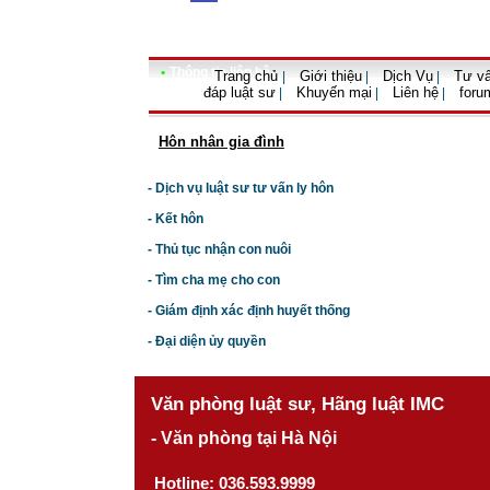
•
Thông tin liên hệ
Trang chủ
Giới thiệu
Dịch Vụ
Tư vấ
|
|
|
đáp luật sư
Khuyến mại
Liên hệ
foru
|
|
|
Hôn nhân gia đình
- Dịch vụ luật sư tư vấn ly hôn
- Kết hôn
- Thủ tục nhận con nuôi
- Tìm cha mẹ cho con
- Giám định xác định huyết thống
- Đại diện ủy quyền
Văn phòng luật sư, Hãng luật IMC
- Văn phòng tại Hà Nội
Hotline: 036.593.9999