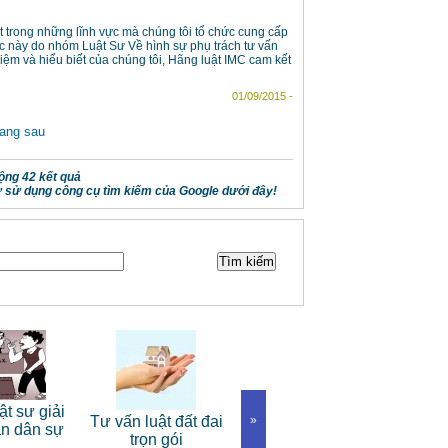
một trong những lĩnh vực mà chúng tôi tổ chức cung cấp
c này do nhóm Luật Sư Về hình sự phụ trách tư vấn
hiệm và hiểu biết của chúng tôi, Hãng luật IMC cam kết
01/09/2015 -
ang sau
ộng 42 kết quả
 sử dụng công cụ tìm kiếm của Google dưới đây!
Dịch 
ật sư giải
Tư vấn luật đất đai
Dịch vụ luật sư tranh
»
luật d
án dân sự
trọn gói
tụng