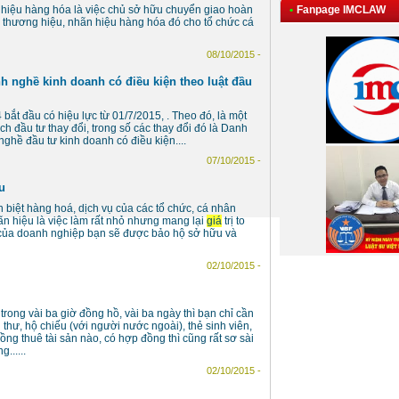
•
Fanpage IMCLAW
iệu hàng hóa là việc chủ sở hữu chuyển giao hoàn
 thương hiệu, nhãn hiệu hàng hóa đó cho tổ chức cá
08/10/2015 -
h nghề kinh doanh có điều kiện theo luật đầu
 bắt đầu có hiệu lực từ 01/7/2015, . Theo đó, là một
ch đầu tư thay đổi, trong số các thay đổi đó là Danh
ghề đầu tư kinh doanh có điều kiện....
07/10/2015 -
u
 biệt hàng hoá, dịch vụ của các tổ chức, cá nhân
n hiệu là việc làm rất nhỏ nhưng mang lại
giá
trị to
 của doanh nghiệp bạn sẽ được bảo hộ sở hữu và
02/10/2015 -
rong vài ba giờ đồng hồ, vài ba ngày thì bạn chỉ cần
thư, hộ chiếu (với người nước ngoài), thẻ sinh viên,
g thuê tài sản nào, có hợp đồng thì cũng rất sơ sài
......
02/10/2015 -