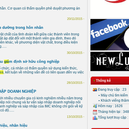
 phần. Cơ quan có thẩm quyền phê duyệt phương án
20/11/2015 -
ấp dưỡng trong hôn nhân
ật chất của tình đoàn kết giữa các thành viên trong
ật áp đặt đối với một thành viên gia đình, theo đó
iên khác, về phương diện vật chất, trong điều kiện
.....
30/10/2015 -
cầu
m định sở hữu công nghiệp
giá
 tổ chức, cá nhân có thẩm quyền sử dụng kiến thức,
giá
, kết luận về những vấn đề có liên quan đến vụ việc
•
Thống kê
28/10/2015 -
Đang truy cập : 23
HẬP DOANH NGHIỆP
•
Máy chủ tìm kiếm 
 với nhiều chuyên gia có kinh nghiệm nhiều năm trong
•
Khách viếng thăm 
hiệp nói chung và tư vấn sáp nhập doanh nghiệp nõi
Hôm nay : 1626
oanh nghiệp và sáp nhập của IMC không chỉ giỏi về kỹ
ó độ......
Tháng hiện tại : 34
13/10/2015 -
Tổng lượt truy cập :
hiệu, nhãn hiệu