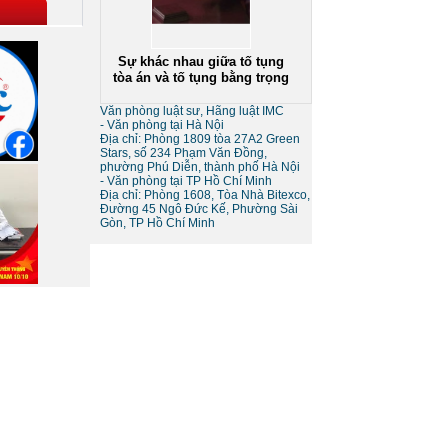
Sự khác nhau giữa tố tụng
tòa án và tố tụng bằng trọng
tài
Văn phòng luật sư, Hãng luật IMC
- Văn phòng tại Hà Nội
Địa chỉ: Phòng 1809 tòa 27A2 Green
Stars, số 234 Phạm Văn Đồng,
phường Phú Diễn, thành phố Hà Nội
- Văn phòng tại TP Hồ Chí Minh
Địa chỉ: Phòng 1608, Tòa Nhà Bitexco,
Đường 45 Ngô Đức Kế, Phường Sài
Gòn, TP Hồ Chí Minh
Thủ tục giải thể doanh
nghiệp
Thủ tục tạm ngừng kinh
doanh của doanh nghiệp