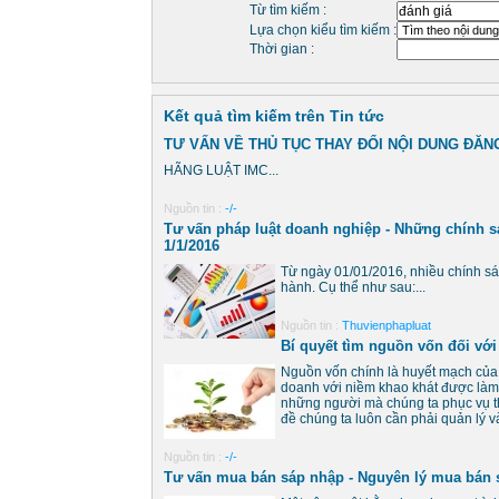
Từ tìm kiếm :
Lựa chọn kiểu tìm kiếm :
Thời gian :
Kết quả tìm kiếm trên Tin tức
TƯ VẤN VỀ THỦ TỤC THAY ĐỔI NỘI DUNG ĐĂN
HÃNG LUẬT IMC...
Nguồn tin :
-/-
Tư vấn pháp luật doanh nghiệp - Những chính sác
1/1/2016
Từ ngày 01/01/2016, nhiều chính sác
hành. Cụ thể như sau:...
Nguồn tin :
Thuvienphapluat
Bí quyết tìm nguồn vốn đối vớ
Nguồn vốn chính là huyết mạch của 
doanh với niềm khao khát được làm 
những người mà chúng ta phục vụ th
đề chúng ta luôn cần phải quản lý và
Nguồn tin :
-/-
Tư vấn mua bán sáp nhập - Nguyên lý mua bán