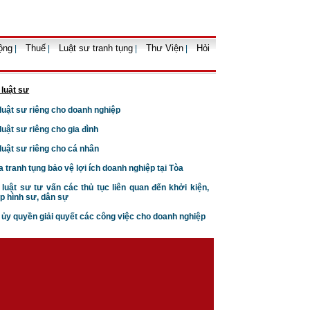
ộng
Thuế
Luật sư tranh tụng
Thư Viện
Hỏi
|
|
|
|
 luật sư
Thủ tục trưng cầu giám định
sở hữu công nghiệp
 luật sư riêng cho doanh nghiệp
 luật sư riêng cho gia đình
 luật sư riêng cho cá nhân
a tranh tụng bảo vệ lợi ích doanh nghiệp tại Tòa
 luật sư tư vấn các thủ tục liên quan đến khởi kiện,
p hình sư, dân sự
n ủy quyền giải quyết các công việc cho doanh nghiệp
Điều kiện để doanh nghiệp
vay vốn nước ngoài