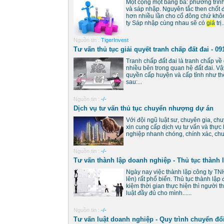
Một cộng một bằng ba: phương trình
và sáp nhập. Nguyên tắc then chốt 
hơn nhiều lần cho cổ đông chứ không
ty Sáp nhập cùng nhau sẽ có
giá
trị..
Nguồn tin :
TigerInvest
Tư vấn thủ tục giải quyết tranh chấp đất đai - 09
Tranh chấp đất đai là tranh chấp về
nhiều bên trong quan hệ đất đai. Vậy
quyền cấp huyện và cấp tỉnh như th
sau:...
Nguồn tin :
-/-
Dịch vụ tư vấn thủ tục chuyển nhượng dự án
Với đội ngũ luật sư, chuyên gia, ch
xin cung cấp dịch vụ tư vấn và thự
nghiệp nhanh chóng, chính xác, ch
Nguồn tin :
-/-
Tư vấn thành lập doanh nghiệp - Thủ tục thành 
Ngày nay việc thành lập công ty T
lên) rất phổ biến. Thủ tục thành lậ
kiệm thời gian thực hiện thì người 
luật đầy đủ cho mình......
Nguồn tin :
-/-
Tư vấn luật doanh nghiệp - Quy trình chuyển đổ