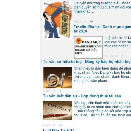
Chuyển nhượng thương hiệu, nhãn h
toàn quyền sở hữu của mình đối với
nhân khác....
Nguồn tin :
-/-
Tư vấn đầu tư - Danh mục ngàn
tư 2014
Luật đầu tư 2014
loạt các chính sá
mục các ngành, n
Nguồn tin :
-/-
Tư vấn sở hữu trí tuệ - Đăng ký bảo hộ nhãn hiệ
Nhãn hiệu là dấu hiệu dùng để phân
khác nhau. Việc Đăng ký bảo hộ nhã
lớn cho bạn, sản phẩm, danh tiếng
không thể xâm phạm....
Nguồn tin :
-/-
Tư vấn luật dân sự - Hợp đồng thuê tài sản
Nếu bạn cần thuê một chiếc xe máy t
đặt giấy tờ cá nhân như chứng minh 
… mà không cần giao kết một hợp đồn
gọi là có. Tuy nhiên, ẩn sau hoạt động
Nguồn tin :
-/-
Luật Đầu Tư 2014