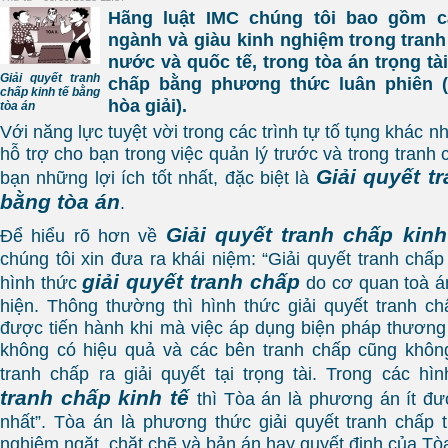
Hãng luật IMC chúng tôi bao gồm c
ngành và giàu kinh nghiệm trong tranh
nước và quốc tế, trong tòa án trọng tài
Giải quyết tranh
chấp bằng phương thức luân phiên 
chấp kinh tế bằng
hòa giải).
tòa án
Với năng lực tuyệt vời trong các trình tự tố tụng khác n
hỗ trợ cho bạn trong việc quản lý trước và trong tran
Giải quyết t
bạn những lợi ích tốt nhất, đặc biệt là
bằng tòa án
.
Giải quyết tranh chấp kin
Để hiểu rõ hơn về
chúng tôi xin đưa ra khái niệm: “Giải quyết tranh chấp 
giải quyết tranh chấp
hình thức
do cơ quan toà á
hiện. Thông thường thì hình thức giải quyết tranh c
được tiến hành khi mà việc áp dụng biện pháp thương
không có hiệu quả và các bên tranh chấp cũng khôn
tranh chấp ra giải quyết tại trọng tài. Trong các h
tranh chấp kinh tế
thì Tòa án là phương án ít đ
nhất”. Tòa án là phương thức giải quyết tranh chấp th
nghiêm ngặt, chặt chẽ và bản án hay quyết định của Tò