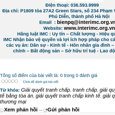
Điện thoại: 036.593.9999
Địa chỉ:
P1809 tòa 27A2 Green Stars, số 234 Phạm
Phú Diễn, thành phố Hà Nội
bienpq@interimc.org.v
Email :
www.interimc.org.vn
Website:
Hãng luật IMC : Uy tín – Chất lượng - Hiệu q
IMC Nhận bảo vệ quyền và lợi ích hợp pháp cho c
các vụ án: Dân sự - Kinh tế - Hôn nhân gia đình –
chính – Bất động sản – Sở hữu trí tuệ - Lao 
Tổng số điểm của bài viết là: 0 trong 0 đánh giá
Click để đánh giá bài viết
Giải quyết tranh chấp
tranh chấp
giải q
Từ khóa:
,
,
tế bằng tòa án
giải quyết tranh chấp kinh tế
giải 
,
,
thương mại
Xem phản hồi
Gửi phản hồi
--