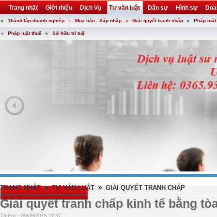
Trang nhất
Giới thiệu
Dịch Vụ
Tư vấn luật
Dân sự
Hình sự
Doa
Thành lập doanh nghiệp
Mua bán - Sáp nhập
Giải quyết tranh chấp
Pháp luật
Khuyến mại
Liên hệ
forum
utility
Pháp luật thuế
Sở hữu trí tuệ
»
»
TRANG NHẤT
TƯ VẤN LUẬT
GIẢI QUYẾT TRANH CHẤP
Giải quyết tranh chấp kinh tế bằng tò
Thứ tư - 09/09/2015 11:37