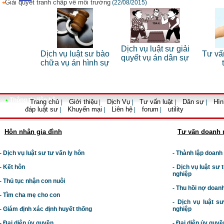
Giải quyết tranh chấp về môi trường
(22/08/2015)
 sư riêng
Dịch vụ luật sư giải
Dịch vụ luật sư bào
Tư vấn
nhân
quyết vụ án dân sự
chữa vụ án hình sự
•
Thông tin liên hệ
Trang chủ
Giới thiệu
Dịch Vụ
Tư vấn luật
Dân sự
Hìn
|
|
|
|
|
đáp luật sư
Khuyến mại
Liên hệ
forum
utility
|
|
|
|
Hôn nhân gia đình
Tư vấn doanh 
- Dịch vụ luật sư tư vấn ly hôn
- Thành lập doanh
- Kết hôn
-
Dịch vụ luật sư t
nghiệp
- Thủ tục nhận con nuôi
- Thu hồi nợ doan
- Tìm cha mẹ cho con
- Dịch vụ luật s
- Giám định xác định huyết thống
nghiệp
- Đại diện ủy quyền
- Đại diện ủy quyề