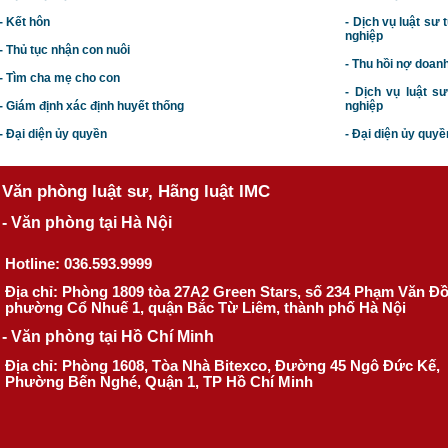
- Kết hôn
-
Dịch vụ luật sư t
nghiệp
- Thủ tục nhận con nuôi
- Thu hồi nợ doan
- Tìm cha mẹ cho con
- Dịch vụ luật s
- Giám định xác định huyết thống
nghiệp
- Đại diện ủy quyền
- Đại diện ủy quyề
Văn phòng luật sư, Hãng luật IMC
- Văn phòng tại Hà Nội
Hotline: 036.593.9999
Địa chỉ: Phòng 1809 tòa 27A2 Green Stars, số 234 Phạm Văn Đ
phường Cổ Nhuế 1, quận Bắc Từ Liêm, thành phố Hà Nội
- Văn phòng tại Hồ Chí Minh
Địa chỉ: Phòng 1608, Tòa Nhà Bitexco, Đường 45 Ngô Đức Kế,
Phường Bến Nghé, Quận 1, TP Hồ Chí Minh