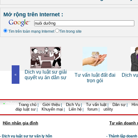
Mở rộng trên Internet :
Tìm trên toàn mạng Internet
Tìm trong site
Dịch vụ luật sư giải
t sư bào
«
Tư vấn luật đất đai
Dịch vụ
quyết vụ án dân sự
 hình sự
trọn gói
•
Thông tin liên hệ
Trang chủ
Giới thiệu
Dịch Vụ
Tư vấn luật
Dân sự
Hìn
|
|
|
|
|
đáp luật sư
Khuyến mại
Liên hệ
forum
utility
|
|
|
|
Hôn nhân gia đình
Tư vấn doanh 
- Dịch vụ luật sư tư vấn ly hôn
- Thành lập doanh