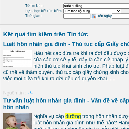
Từ tìm kiếm :
Lựa chọn kiểu tìm kiếm :
Thời gian :
Đến ngày
Kết quả tìm kiếm trên Tin tức
Luật hôn nhân gia đình - Thủ tục cấp Giấy ch
Hầu hết các đứa trẻ khi ra đời đều được 
của các cơ sở y tế, đây là căn cứ pháp l
hiện thủ tục khai sinh cho trẻ. Pháp luật 
cũ thể về thẩm quyền. thủ tục cấp giấy chứng sinh ch
việc mọi đứa trẻ khi ra đời đều có quyền khai......
Nguồn tin :
-/-
Tư vấn luật hôn nhân gia đình - Vấn đề về cấ
hôn nhân
Nghĩa vụ cấp
dưỡng
trong hôn nhân được
luật hôn nhân gia đình như thế nào? Hãng
ngũ luật sư và chuyên gia tư vấn giỏi, gi