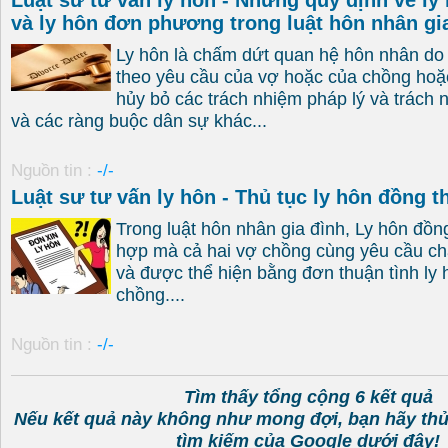
Luật sư tư vấn ly hôn - Những quy định về ly
và ly hôn đơn phương trong luật hôn nhân gi
Ly hôn là chấm dứt quan hệ hôn nhân do
theo yêu cầu của vợ hoặc của chồng hoặ
hủy bỏ các trách nhiệm pháp lý và trách
và các ràng buộc dân sự khác...
Nguồn tin :
-/-
Luật sư tư vấn ly hôn - Thủ tục ly hôn đồng t
Trong luật hôn nhân gia đình, Ly hôn đồn
hợp mà cả hai vợ chồng cùng yêu cầu c
và được thể hiện bằng đơn thuận tình ly
chồng....
Nguồn tin :
-/-
Tìm thấy tổng cộng 6 kết quả
Nếu kết quả này không như mong đợi, bạn hãy th
tìm kiếm của Google dưới đây!