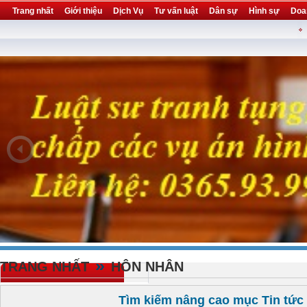
Trang nhất
Giới thiệu
Dịch Vụ
Tư vấn luật
Dân sự
Hình sự
Doa
Khuyến mại
Liên hệ
forum
utility
»
TRANG NHẤT
HÔN NHÂN
Tìm kiếm nâng cao mục Tin tức