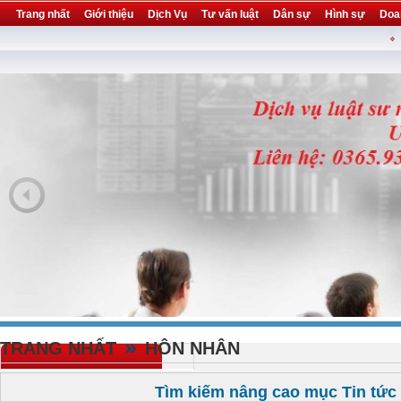
Trang nhất
Giới thiệu
Dịch Vụ
Tư vấn luật
Dân sự
Hình sự
Doa
Khuyến mại
Liên hệ
forum
utility
»
TRANG NHẤT
HÔN NHÂN
Tìm kiếm nâng cao mục Tin tức