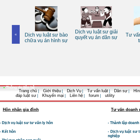
êng
Dịch vụ luật sư giải
Dịch vụ luật sư bào
«
Tư vấn luật đ
quyết vụ án dân sự
chữa vụ án hình sự
trọn gói
•
Thông tin liên hệ
Trang chủ
Giới thiệu
Dịch Vụ
Tư vấn luật
Dân sự
Hìn
|
|
|
|
|
đáp luật sư
Khuyến mại
Liên hệ
forum
utility
|
|
|
|
Hôn nhân gia đình
Tư vấn doanh 
- Dịch vụ luật sư tư vấn ly hôn
- Thành lập doanh
- Kết hôn
-
Dịch vụ luật sư t
nghiệp