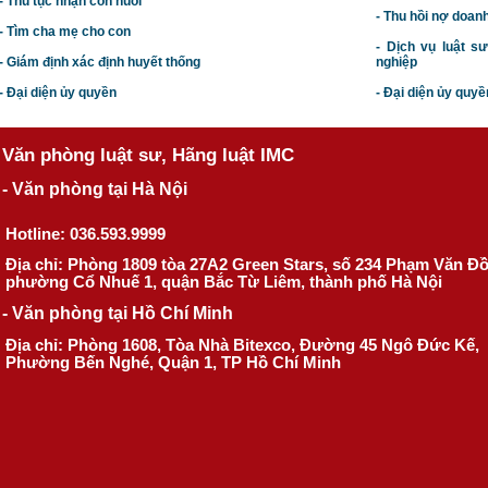
- Thủ tục nhận con nuôi
- Thu hồi nợ doan
- Tìm cha mẹ cho con
- Dịch vụ luật s
- Giám định xác định huyết thống
nghiệp
- Đại diện ủy quyền
- Đại diện ủy quyề
Văn phòng luật sư, Hãng luật IMC
- Văn phòng tại Hà Nội
Hotline: 036.593.9999
Địa chỉ: Phòng 1809 tòa 27A2 Green Stars, số 234 Phạm Văn Đ
phường Cổ Nhuế 1, quận Bắc Từ Liêm, thành phố Hà Nội
- Văn phòng tại Hồ Chí Minh
Địa chỉ: Phòng 1608, Tòa Nhà Bitexco, Đường 45 Ngô Đức Kế,
Phường Bến Nghé, Quận 1, TP Hồ Chí Minh