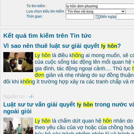
Từ tìm kiếm :
Lựa chọn kiểu tìm kiếm :
Thời gian :
Đến ngày
Kết quả tìm kiếm trên Tin tức
Vì sao nên thuê luật sư giải quyết
?
ly
hôn
Ly
hôn
là điều k
hôn
g ai mong muốn, sẽ có
của cuộc sống tác động lên mối quan hệ v
gia đình, tác động ngoại cảnh.... Thủ tục
đơn
giản và nhẹ nhàng do sự đồng thuận
đôi khi k
hôn
g ít trường hợp xảy ra các tranh chấp và mâ
Nguồn tin :
-/-
Luật sư tư vấn giải quyết
trong nước và
ly
hôn
ngoài giỏi
Ly
hôn
là chấm dứt quan hệ
hôn
nhân do 
theo yêu cầu của vợ hoặc của chồng hoặ
hủy bỏ các trách nhiệm pháp lý và trách