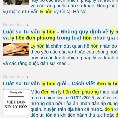
và các ràng buộc dân sự khác. Hãng luật
vụ luật sư tư vấn
ly
hôn
uy tín tại Hà Nội ......
Nguồn tin :
-/-
Luật sư tư vấn
- Những quy định về
ly
hôn
ly
và
trong luật
nhân gia 
ly
hôn
đơn
phương
hôn
Ly
hôn
là chấm dứt quan hệ
hôn
nhân do 
theo yêu cầu của vợ hoặc của chồng hoặ
hủy bỏ các trách nhiệm pháp lý và trách
và các ràng buộc dân sự khác...
Nguồn tin :
-/-
Luật sư tư vấn
giỏi - Cách viết
ly
hôn
đơn
ly
h
Mẫu
đơn
xin
ly
hôn
đơn
phương
theo luậ
mới có hiệu lực từ 01/01/2015, và đưọc 
hướng dẫn bởi Tòa án nhân dân áp dụng 
quận, huyện trên địa bàn cả nước.
đơn
x
tiếp tại tòa án khi tiến hành thủ tục hoặc