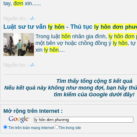
tay,
đơn
xin......
Nguồn tin :
-/-
Luật sư tư vấn
- Thủ tục
ly
hôn
ly
hôn
đơn
phư
Trong luật
hôn
nhân gia đình,
ly
hôn
đơn
một bên vợ hoặc chồng đồng ý
ly
hôn
, t
xin
ly
hôn
....
Nguồn tin :
-/-
Tìm thấy tổng cộng 5 kết quả
Nếu kết quả này không như mong đợi, bạn hãy th
tìm kiếm của Google dưới đây!
Mở rộng trên Internet :
Tìm trên toàn mạng Internet
Tìm trong site