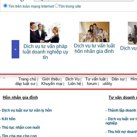
Tìm trên toàn mạng Internet
Tìm trong site
Dịch vụ tư vấn luật
Dịch vụ tư vấn pháp
Dịch vụ
 sư tranh
«
hôn nhân gia đình
luật doanh nghiệp uy
g
tín
•
Thông tin liên hệ
Trang chủ
Giới thiệu
Dịch Vụ
Tư vấn luật
Dân sự
Hìn
|
|
|
|
|
đáp luật sư
Khuyến mại
Liên hệ
forum
utility
|
|
|
|
Hôn nhân gia đình
Tư vấn doanh 
- Dịch vụ luật sư tư vấn ly hôn
- Thành lập doanh
- Kết hôn
-
Dịch vụ luật sư t
nghiệp
- Thủ tục nhận con nuôi
- Thu hồi nợ doan
- Tìm cha mẹ cho con