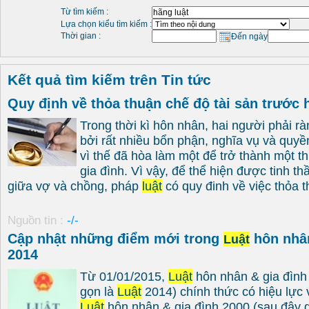
Từ tìm kiếm :
Lựa chọn kiểu tìm kiếm :
Thời gian :
Đến ngày
Kết quả tìm kiếm trên Tin tức
Quy định về thỏa thuận chế độ tài sản trước
Trong thời kì hôn nhân, hai người phải r
bởi rất nhiều bổn phận, nghĩa vụ và quyền
vì thế đã hòa làm một để trở thành một thứ
gia đình. Vì vậy, để thể hiện được tinh th
giữa vợ và chồng, pháp
luật
có quy đinh về việc thỏa th
Nguồn tin :
-/-
Cập nhật những điểm mới trong
hôn nhân
Luật
2014
Từ 01/01/2015,
Luật
hôn nhân & gia đình
gọn là
Luật
2014) chính thức có hiệu lực 
Luật
hôn nhân & gia đình 2000 (sau đây g