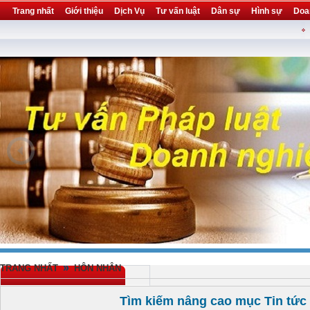
Trang nhất
Giới thiệu
Dịch Vụ
Tư vấn luật
Dân sự
Hình sự
Doa
Khuyến mại
Liên hệ
forum
utility
»
TRANG NHẤT
HÔN NHÂN
Tìm kiếm nâng cao mục Tin tức