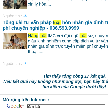
xin ly hôn....
Nguồn tin :
-/-
Tổng đài tư vấn pháp
hôn nhân gia đình t
luật
phí chuyên nghiệp - 036.593.9999
Hãng
luật
IMC với đội ngũ
luật
sư, chuyên 
giàu kinh nghiệm cung cấp dịch vụ tư vấ
nhân gia đình trực tuyến miễn phí chuyê
thoại......
Nguồn tin :
-/-
Tìm thấy tổng cộng 17 kết quả
Nếu kết quả này không như mong đợi, bạn hãy th
tìm kiếm của Google dưới đây!
Mở rộng trên Internet :