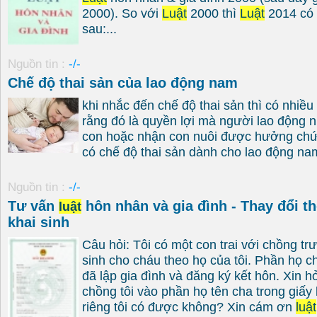
2000). So với
Luật
2000 thì
Luật
2014 có
sau:...
Nguồn tin :
-/-
Chế độ thai sản của lao động nam
khi nhắc đến chế độ thai sản thì có nhiề
rằng đó là quyền lợi mà người lao động n
con hoặc nhận con nuôi được hưởng chứ
có chế độ thai sản dành cho lao động nam
Nguồn tin :
-/-
Tư vấn
hôn nhân và gia đình - Thay đổi th
luật
khai sinh
Câu hỏi: Tôi có một con trai với chồng tr
sinh cho cháu theo họ của tôi. Phần họ ch
đã lập gia đình và đăng ký kết hôn. Xin hỏ
chồng tôi vào phần họ tên cha trong giấy 
riêng tôi có được không? Xin cám ơn
luật