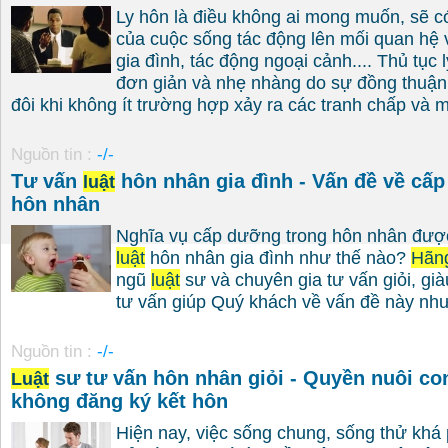
Ly hôn là điều không ai mong muốn, sẽ có
của cuộc sống tác động lên mối quan hệ v
gia đình, tác động ngoại cảnh.... Thủ tục l
đơn giản và nhẹ nhàng do sự đồng thuận
đôi khi không ít trường hợp xảy ra các tranh chấp và mâ
Nguồn tin :
-/-
Tư vấn
hôn nhân gia đình - Vấn đề về cấ
luật
hôn nhân
Nghĩa vụ cấp dưỡng trong hôn nhân được
luật
hôn nhân gia đình như thế nào?
Hãn
ngũ
luật
sư và chuyên gia tư vấn giỏi, già
tư vấn giúp Quý khách về vấn đề này như 
Nguồn tin :
-/-
sư tư vấn hôn nhân giỏi - Quyền nuôi co
Luật
không đăng ký kết hôn
Hiện nay, việc sống chung, sống thử khá 