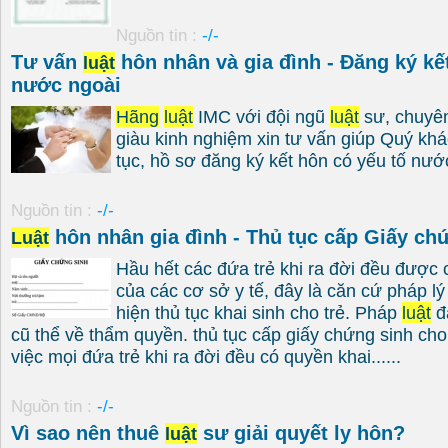
Nguồn tin :
-/-
Tư vấn
hôn nhân và gia đình - Đăng ký kế
luật
nước ngoài
Hãng
luật
IMC với đội ngũ
luật
sư, chuyên 
giàu kinh nghiệm xin tư vấn giúp Quý khác
tục, hồ sơ đăng ký kết hôn có yếu tố nước
Nguồn tin :
-/-
hôn nhân gia đình - Thủ tục cấp Giấy ch
Luật
Hầu hết các đứa trẻ khi ra đời đều được 
của các cơ sở y tế, đây là căn cứ pháp l
hiện thủ tục khai sinh cho trẻ. Pháp
luật
đ
cũ thể về thẩm quyền. thủ tục cấp giấy chứng sinh ch
việc mọi đứa trẻ khi ra đời đều có quyền khai......
Nguồn tin :
-/-
Vì sao nên thuê
sư giải quyết ly hôn?
luật