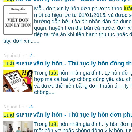
Mẫu đơn xin ly hôn đơn phương theo
luậ
mới có hiệu lực từ 01/01/2015, và đưọc 
hướng dẫn bởi Tòa án nhân dân áp dụng 
quận, huyện trên địa bàn cả nước. đơn xi
tiếp tại tòa án khi tiến hành thủ tục hoặc 
tay, đơn xin......
Nguồn tin :
-/-
sư tư vấn ly hôn - Thủ tục ly hôn đồng t
Luật
Trong
luật
hôn nhân gia đình, Ly hôn đồng
hợp mà cả hai vợ chồng cùng yêu cầu c
và được thể hiện bằng đơn thuận tình ly
chồng....
Nguồn tin :
-/-
sư tư vấn ly hôn - Thủ tục ly hôn đơn p
Luật
Trong
luật
hôn nhân gia đình, ly hôn đơn 
một bên vợ hoặc chồng đồng ý ly hôn, t