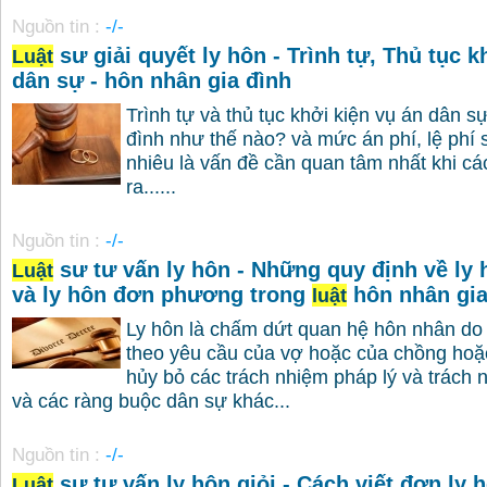
Nguồn tin :
-/-
sư giải quyết ly hôn - Trình tự, Thủ tục k
Luật
dân sự - hôn nhân gia đình
Trình tự và thủ tục khởi kiện vụ án dân s
đình như thế nào? và mức án phí, lệ phí 
nhiêu là vấn đề cần quan tâm nhất khi cá
ra......
Nguồn tin :
-/-
sư tư vấn ly hôn - Những quy định về ly
Luật
và ly hôn đơn phương trong
hôn nhân gia
luật
Ly hôn là chấm dứt quan hệ hôn nhân do
theo yêu cầu của vợ hoặc của chồng hoặ
hủy bỏ các trách nhiệm pháp lý và trách
và các ràng buộc dân sự khác...
Nguồn tin :
-/-
sư tư vấn ly hôn giỏi - Cách viết đơn ly 
Luật