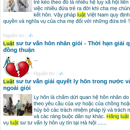
trẻ kéo theo đó là nhiều hệ lụy xã hội liê
việc nhiều đứa trẻ ra đời khi cha mẹ chú
kết hôn. Vậy pháp
luật
Việt Nam quy định
quyền và nghĩa vụ của cha mẹ đối với những đứa trẻ ?
Nguồn tin :
-/-
sư tư vấn hôn nhân giỏi - Thời hạn giải q
Luật
đồng thuận
...
Nguồn tin :
-/-
sư tư vấn giải quyết ly hôn trong nước v
Luật
ngoài giỏi
Ly hôn là chấm dứt quan hệ hôn nhân do
theo yêu cầu của vợ hoặc của chồng hoặ
hủy bỏ các trách nhiệm pháp lý và trách
và các ràng buộc dân sự khác.
Hãng
luật
vụ
luật
sư tư vấn ly hôn uy tín tại Hà Nội ......