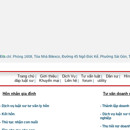
•
Thông tin liên hệ
Địa chỉ: Phòng 1608, Tòa Nhà Bitexco, Đường 45 Ngô Đức Kế, Phường Sài Gòn, 
Trang chủ
Giới thiệu
Dịch Vụ
Tư vấn luật
Dân sự
Hìn
|
|
|
|
|
đáp luật sư
Khuyến mại
Liên hệ
forum
utility
|
|
|
|
Hôn nhân gia đình
Tư vấn doanh 
- Dịch vụ luật sư tư vấn ly hôn
- Thành lập doanh
- Kết hôn
-
Dịch vụ luật sư t
nghiệp
- Thủ tục nhận con nuôi
- Thu hồi nợ doan