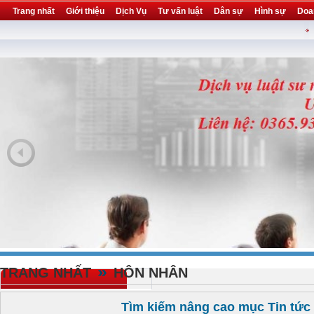
Trang nhất
Giới thiệu
Dịch Vụ
Tư vấn luật
Dân sự
Hình sự
Doa
Khuyến mại
Liên hệ
forum
utility
»
TRANG NHẤT
HÔN NHÂN
Tìm kiếm nâng cao mục Tin tức