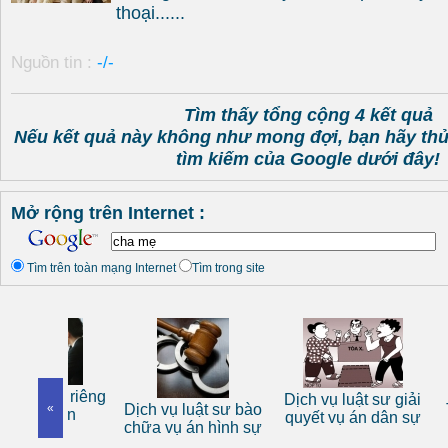
thoại......
Nguồn tin :
-/-
Tìm thấy tổng cộng 4 kết quả
Nếu kết quả này không như mong đợi, bạn hãy th
tìm kiếm của Google dưới đây!
Mở rộng trên Internet :
Tìm trên toàn mạng Internet
Tìm trong site
 sư riêng
Dịch vụ luật sư giải
«
Dịch vụ luật sư bào
Tư vấn
nhân
quyết vụ án dân sự
chữa vụ án hình sự