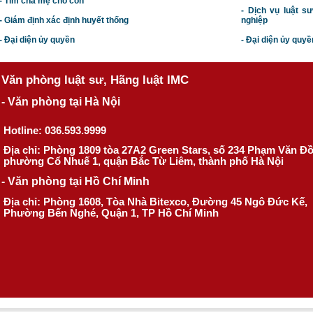
- Tìm cha mẹ cho con
- Dịch vụ luật s
- Giám định xác định huyết thống
nghiệp
- Đại diện ủy quyền
- Đại diện ủy quyề
Văn phòng luật sư, Hãng luật IMC
- Văn phòng tại Hà Nội
Hotline: 036.593.9999
Địa chỉ: Phòng 1809 tòa 27A2 Green Stars, số 234 Phạm Văn Đ
phường Cổ Nhuế 1, quận Bắc Từ Liêm, thành phố Hà Nội
- Văn phòng tại Hồ Chí Minh
Địa chỉ: Phòng 1608, Tòa Nhà Bitexco, Đường 45 Ngô Đức Kế,
Phường Bến Nghé, Quận 1, TP Hồ Chí Minh