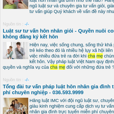
luật hôn nhân gia đình như thế nào? Hãng
ngũ luật sư và chuyên gia tư vấn giỏi, gi
tư vấn giúp Quý khách về vấn đề này như 
Nguồn tin :
-/-
Luật sư tư vấn hôn nhân giỏi - Quyền nuôi c
không đăng ký kết hôn
Hiện nay, việc sống chung, sống thử khá 
trẻ kéo theo đó là nhiều hệ lụy xã hội liê
việc nhiều đứa trẻ ra đời khi
cha
mẹ
chún
kết hôn. Vậy pháp luật Việt Nam quy địn
quyền và nghĩa vụ của
cha
mẹ
đối với những đứa trẻ ?
Nguồn tin :
-/-
Tổng đài tư vấn pháp luật hôn nhân gia đình 
phí chuyên nghiệp - 036.593.9999
Hãng luật IMC với đội ngũ luật sư, chuyên
giàu kinh nghiệm cung cấp dịch vụ tư vấn
nhân gia đình trực tuyến miễn phí chuyê