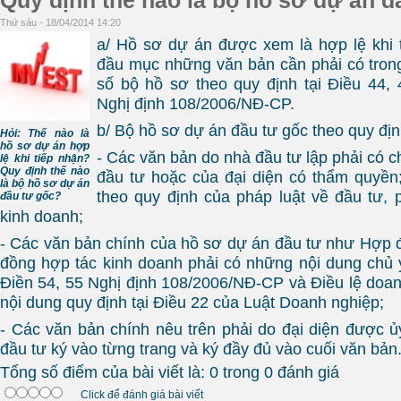
Quy định thế nào là bộ hồ sơ dự án đ
Thứ sáu - 18/04/2014 14:20
a/ Hồ sơ dự án được xem là hợp lệ khi 
đầu mục những văn bản cần phải có tron
số bộ hồ sơ theo quy định tại Điều 44, 
Nghị định 108/2006/NĐ-CP.
b/ Bộ hồ sơ dự án đầu tư gốc theo quy địn
Hỏi: Thế nào là
hồ sơ dự án hợp
- Các văn bản do nhà đầu tư lập phải có 
lệ khi tiếp nhận?
Quy định thế nào
đầu tư hoặc của đại diện có thẩm quyền
là bộ hồ sơ dự án
theo quy định của pháp luật về đầu tư, 
đầu tư gốc?
kinh doanh;
- Các văn bản chính của hồ sơ dự án đầu tư như Hợp 
đồng hợp tác kinh doanh phải có những nội dung chủ y
Điền 54, 55 Nghị định 108/2006/NĐ-CP và Điều lệ doan
nội dung quy định tại Điều 22 của Luật Doanh nghiệp;
- Các văn bản chính nêu trên phải do đại diện được 
đầu tư ký vào từng trang và ký đầy đủ vào cuối văn bản
Tổng số điểm của bài viết là: 0 trong 0 đánh giá
Click để đánh giá bài viết