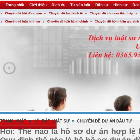
Trang nhất
Giới thiệu
Dịch Vụ
Tư vấn luật
Dân sự
Hình sự
Doa
Chuyên đề bất động sản
Chuyên đề luật kinh tế
Chuyên đề cho vay thế chấp
Khuyến mại
Liên hệ
forum
utility
Chuyên đề luật hình sự
Chuyên đề luật hành chính
Chuyên đề hôn nhân gia đình
»
»
TRANG NHẤT
HỎI ĐÁP LUẬT SƯ
CHUYÊN ĐỀ DỰ ÁN ĐẦU TƯ
Hỏi: Thế nào là hồ sơ dự án hợp lệ 