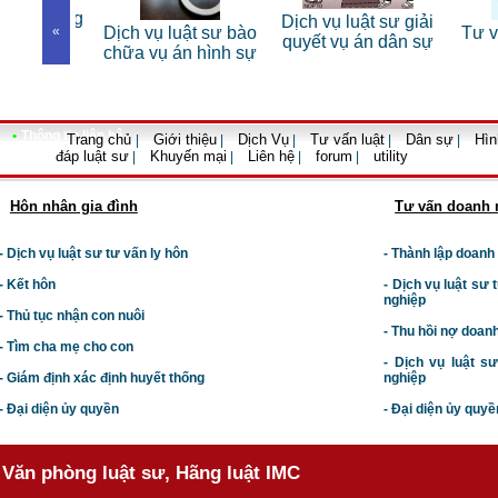
 sư riêng
Dịch vụ luật sư giải
«
Dịch vụ luật sư bào
Tư vấn
nhân
quyết vụ án dân sự
chữa vụ án hình sự
•
Thông tin liên hệ
Trang chủ
Giới thiệu
Dịch Vụ
Tư vấn luật
Dân sự
Hìn
|
|
|
|
|
đáp luật sư
Khuyến mại
Liên hệ
forum
utility
|
|
|
|
Hôn nhân gia đình
Tư vấn doanh 
- Dịch vụ luật sư tư vấn ly hôn
- Thành lập doanh
- Kết hôn
-
Dịch vụ luật sư t
nghiệp
- Thủ tục nhận con nuôi
- Thu hồi nợ doan
- Tìm cha mẹ cho con
- Dịch vụ luật s
- Giám định xác định huyết thống
nghiệp
- Đại diện ủy quyền
- Đại diện ủy quyề
Văn phòng luật sư, Hãng luật IMC