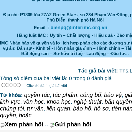
Địa chỉ:
P1809 tòa 27A2 Green Stars, số 234 Phạm Văn Đồng,
Phú Diễn, thành phố Hà Nội
bienpq@interimc.org.vn
Email :
Hãng luật IMC : Uy tín – Chất lượng - Hiệu quả - Bảo mậ
IMC Nhận bảo vệ quyền và lợi ích hợp pháp cho các đương sự 
vụ án: Dân sự - Kinh tế - Hôn nhân gia đình – Hành chính – Tài
Bất động sản – Sở hữu trí tuệ - Lao động – Đầu tư…
Tác giả bài viết:
Ths.
Tổng số điểm của bài viết là: 0 trong 0 đánh giá
Click để đánh giá bài viết
quyền tác
tác phẩm
công bố
bảo vệ
gi
Từ khóa:
,
,
,
,
lĩnh vực
văn học
khoa học
nghệ thuật
bản quyền
,
,
,
,
chúng tôi
tư vấn
liên quan
bảo hộ
hồ sơ
tiến hà
,
,
,
,
,
quyền
hoặc
,
Xem phản hồi
Gửi phản hồi
--