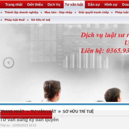
Trang nhất
Giới thiệu
Dịch Vụ
Tư vấn luật
Dân sự
Hình sự
Doa
Thành lập doanh nghiệp
Mua bán - Sáp nhập
Giải quyết tranh chấp
Pháp luật
Khuyến mại
Liên hệ
forum
utility
Pháp luật thuế
Sở hữu trí tuệ
»
»
TRANG NHẤT
TƯ VẤN LUẬT
SỞ HỮU TRÍ TUỆ
Tư vấn đăng ký bản quyền
Thứ tư - 15/05/2013 16:51