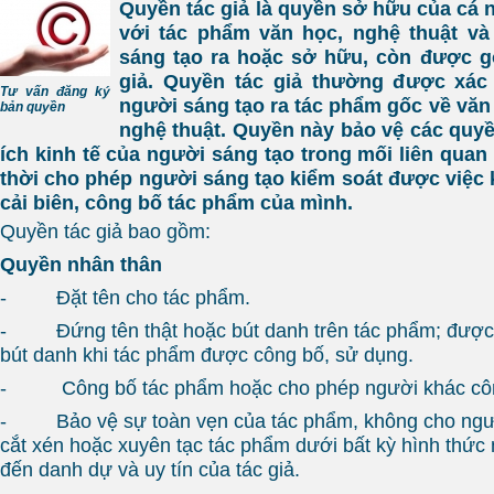
Quyền tác giả là quyền sở hữu của cá 
với tác phẩm văn học, nghệ thuật v
sáng tạo ra hoặc sở hữu, còn được gọ
giả. Quyền tác giả thường được xác
Tư vấn đăng ký
người sáng tạo ra tác phẩm gốc về văn 
bản quyền
nghệ thuật. Quyền này bảo vệ các quyền
ích kinh tế của người sáng tạo trong mối liên quan
thời cho phép người sáng tạo kiểm soát được việc k
cải biên, công bố tác phẩm của mình.
Quyền tác giả bao gồm:
Quyền nhân thân
- Đặt tên cho tác phẩm.
- Đứng tên thật hoặc bút danh trên tác phẩm; được 
bút danh khi tác phẩm được công bố, sử dụng.
- Công bố tác phẩm hoặc cho phép người khác côn
- Bảo vệ sự toàn vẹn của tác phẩm, không cho ngư
cắt xén hoặc xuyên tạc tác phẩm dưới bất kỳ hình thức
đến danh dự và uy tín của tác giả.