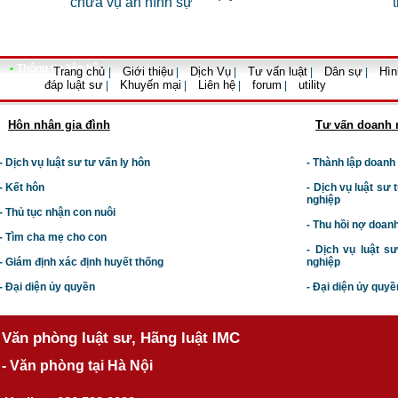
chữa vụ án hình sự
•
Thông tin liên hệ
Trang chủ
Giới thiệu
Dịch Vụ
Tư vấn luật
Dân sự
Hìn
|
|
|
|
|
đáp luật sư
Khuyến mại
Liên hệ
forum
utility
|
|
|
|
Hôn nhân gia đình
Tư vấn doanh 
- Dịch vụ luật sư tư vấn ly hôn
- Thành lập doanh
- Kết hôn
-
Dịch vụ luật sư t
nghiệp
- Thủ tục nhận con nuôi
- Thu hồi nợ doan
- Tìm cha mẹ cho con
- Dịch vụ luật s
- Giám định xác định huyết thống
nghiệp
- Đại diện ủy quyền
- Đại diện ủy quyề
Văn phòng luật sư, Hãng luật IMC
- Văn phòng tại Hà Nội