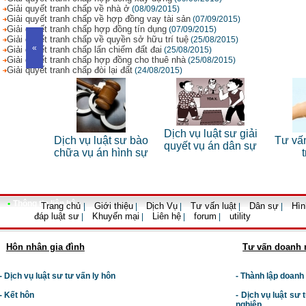
Giải quyết tranh chấp về nhà ở
(08/09/2015)
Giải quyết tranh chấp về hợp đồng vay tài sản
(07/09/2015)
Giải quyết tranh chấp hợp đồng tín dụng
(07/09/2015)
Giải quyết tranh chấp về quyền sở hữu trí tuệ
(25/08/2015)
«
Giải quyết tranh chấp lấn chiếm đất đai
(25/08/2015)
Giải quyết tranh chấp hợp đồng cho thuê nhà
(25/08/2015)
Giải quyết tranh chấp đòi lại đất
(24/08/2015)
sư riêng
Dịch vụ luật sư giải
Dịch vụ luật sư bào
Tư vấn 
nhân
quyết vụ án dân sự
chữa vụ án hình sự
tr
•
Thông tin liên hệ
Trang chủ
Giới thiệu
Dịch Vụ
Tư vấn luật
Dân sự
Hìn
|
|
|
|
|
đáp luật sư
Khuyến mại
Liên hệ
forum
utility
|
|
|
|
Hôn nhân gia đình
Tư vấn doanh 
- Dịch vụ luật sư tư vấn ly hôn
- Thành lập doanh
- Kết hôn
-
Dịch vụ luật sư t
nghiệp