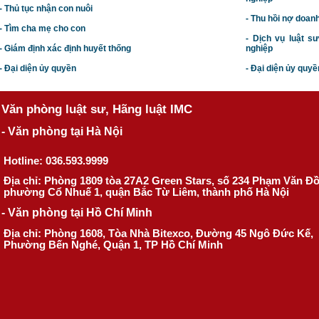
- Thủ tục nhận con nuôi
- Thu hồi nợ doan
- Tìm cha mẹ cho con
- Dịch vụ luật s
- Giám định xác định huyết thống
nghiệp
- Đại diện ủy quyền
- Đại diện ủy quyề
Văn phòng luật sư, Hãng luật IMC
- Văn phòng tại Hà Nội
Hotline: 036.593.9999
Địa chỉ: Phòng 1809 tòa 27A2 Green Stars, số 234 Phạm Văn Đ
phường Cổ Nhuế 1, quận Bắc Từ Liêm, thành phố Hà Nội
- Văn phòng tại Hồ Chí Minh
Địa chỉ: Phòng 1608, Tòa Nhà Bitexco, Đường 45 Ngô Đức Kế,
Phường Bến Nghé, Quận 1, TP Hồ Chí Minh