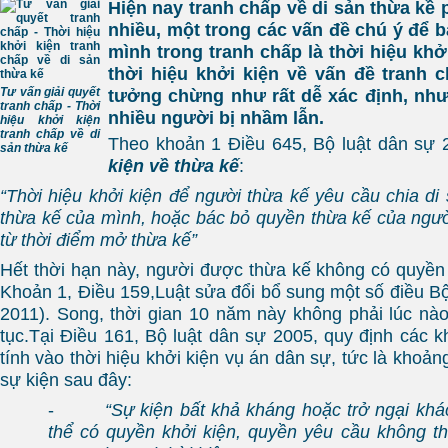
Hiện nay tranh chấp về di sản thừa kề 
nhiều, một trong các vấn đề chú ý để b
mình trong tranh chấp là thời hiệu khở
thời hiệu khởi kiện về vấn đề tranh 
Tư vấn giải quyết
tưởng chừng như rất dễ xác định, như
tranh chấp - Thời
nhiều người bị nhầm lẫn.
hiệu khởi kiện
tranh chấp về di
Theo khoản 1 Điều 645, Bộ luật dân sự
sản thừa kế
kiện về thừa kế
:
“Thời hiệu khởi kiện để người thừa kế yêu cầu chia di
thừa kế của mình, hoặc bác bỏ quyền thừa kế của ngườ
từ thời điểm mở thừa kế”
Hết thời hạn này, người được thừa kế không có quyền
Khoản 1, Điều 159,Luật sửa đổi bổ sung một số điều Bộ
2011). Song, thời gian 10 năm này không phải lúc nào
tục.Tại Điều 161, Bộ luật dân sự 2005, quy định các k
tính vào thời hiệu khởi kiện vụ án dân sự, tức là khoảng
sự kiện sau đây:
-
“Sự kiện bất khả kháng hoặc trở ngại kh
thể có quyền khởi kiện, quyền yêu cầu không th