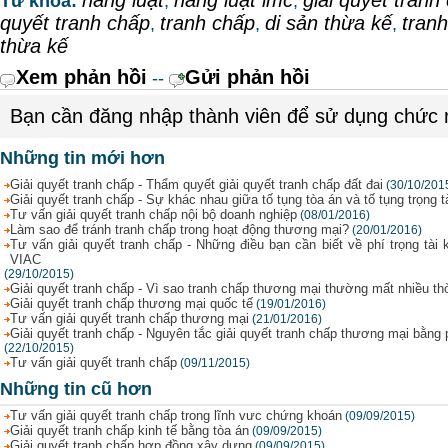
hãng luật
hãng luật imc
giải quyết tranh
Từ khóa:
,
,
quyết tranh chấp
tranh chấp
di sản thừa kế
tranh
,
,
,
thừa kế
Xem phản hồi
Gửi phản hồi
--
Bạn cần đăng nhập thành viên để sử dụng chức
Những tin mới hơn
Giải quyết tranh chấp - Thẩm quyết giải quyết tranh chấp đất đai
(30/10/201
Giải quyết tranh chấp - Sự khác nhau giữa tố tụng tòa án và tố tụng trọng t
Tư vấn giải quyết tranh chấp nội bộ doanh nghiệp
(08/01/2016)
Làm sao để tránh tranh chấp trong hoạt động thương mại?
(20/01/2016)
Tư vấn giải quyết tranh chấp - Những điều bạn cần biết về phí trọng tài k
VIAC
(29/10/2015)
Giải quyết tranh chấp - Vì sao tranh chấp thương mại thường mất nhiều thờ
Giải quyết tranh chấp thương mại quốc tế
(19/01/2016)
Tư vấn giải quyết tranh chấp thương mại
(21/01/2016)
Giải quyết tranh chấp - Nguyên tắc giải quyết tranh chấp thương mại bằng 
(22/10/2015)
Tư vấn giải quyết tranh chấp
(09/11/2015)
Những tin cũ hơn
Tư vấn giải quyết tranh chấp trong lĩnh vưc chứng khoán
(09/09/2015)
Giải quyết tranh chấp kinh tế bằng tòa án
(09/09/2015)
Giải quyết tranh chấp hợp đồng xây dựng
(09/09/2015)