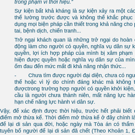
trong phạm vi thời hiệu.”
Sự kiện bất khả kháng là sự kiện xảy ra một c
thể lường trước được và không thể khắc phụ
dụng mọi biện pháp cần thiết trong khả năng cho 
tai, bệnh dịch, chiến tranh...
Trở ngại khách quan là những trở ngại do hoàn
động làm cho người có quyền, nghĩa vụ dân sự kh
quyền, lợi ích hợp pháp của mình bị xâm phạm 
hiện được quyền hoặc nghĩa vụ dân sự của mình
ốm đau đến mức mất đi khả năng nhận thức...
- Chưa tìm được người đại diện, chưa có người
thế hoặc vì lý do chính đáng khác mà không th
đượctrong trường hợp người có quyền khởi kiện
cầu là người chưa thành niên, mất năng lực hà
hạn chế năng lực hành vi dân sự.
Vậy, để xác định được thời hiệu, trước hết phải biết 
điểm mở thừa kế. Thời điểm mở thừa kế ở đây chính l
để lại di sản qua đời, hoặc ngày mà Tòa án có thẩm
tuyên bố người để lại di sản đã chết (Theo Khoản 1, Đ