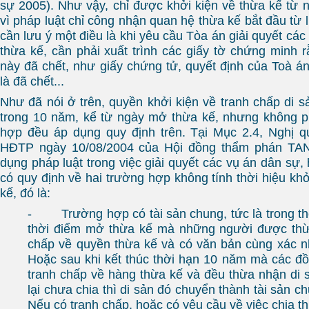
sự 2005). Như vậy, chỉ được khởi kiện về thừa kế từ 
vì pháp luật chỉ công nhận quan hệ thừa kế bắt đầu từ 
cần lưu ý một điều là khi yêu cầu Tòa án giải quyết các
thừa kế, cần phải xuất trình các giấy tờ chứng minh r
này đã chết, như giấy chứng tử, quyết định của Toà á
là đã chết...
Như đã nói ở trên, quyền khởi kiện về tranh chấp di sả
trong 10 năm, kể từ ngày mở thừa kế, nhưng không p
hợp đều áp dụng quy định trên. Tại Mục 2.4, Nghị q
HĐTP ngày 10/08/2004 của Hội đồng thẩm phán T
dụng pháp luật trong việc giải quyết các vụ án dân sự,
có quy định về hai trường hợp không tính thời hiệu kh
kế, đó là:
- Trường hợp có tài sản chung, tức là trong th
thời điểm mở thừa kế mà những người được thừ
chấp về quyền thừa kế và có văn bản cùng xác n
Hoặc sau khi kết thúc thời hạn 10 năm mà các đ
tranh chấp về hàng thừa kế và đều thừa nhận di 
lại chưa chia thì di sản đó chuyển thành tài sản c
Nếu có tranh chấp, hoặc có yêu cầu về việc chia th