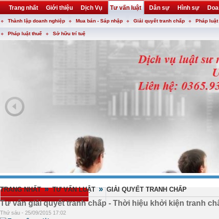
Trang nhất
Giới thiệu
Dịch Vụ
Tư vấn luật
Dân sự
Hình sự
Doa
Thành lập doanh nghiệp
Mua bán - Sáp nhập
Giải quyết tranh chấp
Pháp luật
Khuyến mại
Liên hệ
forum
utility
Pháp luật thuế
Sở hữu trí tuệ
»
»
TRANG NHẤT
TƯ VẤN LUẬT
GIẢI QUYẾT TRANH CHẤP
Tư vấn giải quyết tranh chấp - Thời hiệu khởi kiện tranh ch
Thứ sáu - 25/09/2015 17:02