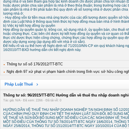
dựng nhà ở và bên tham gia hợp tác kinh doanh chỉ được phân chia lợi nhuận (b
hoặc được phân chia sản phẩm là nhà ở theo thỏa thuận; trong trường hợp các 
sản phẩm là nhà ở thì phải tuân thủ quy định về số lượng nhà ở được phân chi
lượng nhà ở;
- Huy động vốn từ tiền mua nhà ứng trước của các đối tượng được quyền sở hữu
định của Luật Nhà ở thông qua hình thức ký hợp đồng mua bán nhà ở hình thành 
b) Việc ký kết hợp đồng ủy quyền
Hợp đồng ủy quyền quản lý, trông coi, sử dụng nhà ở, ủy quyền bán, cho thuê 
hoặc chứng thực. Các bên chỉ được ký kết hợp đồng ủy quyền và cơ quan có t
thực chỉ được thực hiện công chứng, chứng thực các hợp đồng ủy quyền quy địn
được xây dựng xong (áp dụng đối với nhà ở có sẵn).
Để hiểu rõ và cụ thể hơn về Nghị định số 71/2010/NN-CP xin quý khách hàng ngh
16/2010/TT-BXD hướng dẫn chi tiết nghị định này.
Thông tư số số 176/2012/TT-BTC
Nghị định 97 xử phạt vi phạm hành chính trong lĩnh vực sở hữu công ng
Pháp Luật Thuế
Thông tư số: 96/2015/TT-BTC Hướng dẫn về thuế thu nhập doanh ngh
Tác giả: N/A - Đã xem: 2266 - Đã tải về: 0
HƯỚNG DẪN VỀ THUẾ THU NHẬP DOANH NGHIỆP TẠI NGHỊ ĐỊNH SỐ 12/201
CỦA CHÍNH PHỦ QUY ĐỊNH CHI TIẾT THI HÀNH LUẬT SỬA ĐỔI, BỔ SUNG M
VỀ THUẾ VÀ SỬA ĐỔI BỔ SUNG MỘT SỐ ĐIỀU CỦA CÁC NGHỊ ĐỊNH VỀ THUẾ
MỘT SỐ ĐIỀU CỦA THÔNG TƯ SỐ 78/2014/TT-BTC NGÀY 18/6/2014, THÔNG T
NGÀY 25/8/2014, THÔNG TƯ SỐ 151/2014/TT-BTC NGÀY 10/10/2014 CỦA BỘ 