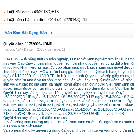
Luật đất đai số 43/2013/QH13
Luật hôn nhân gia đình 2014 số 52/2014/QH13
Văn Bản Bất Động Sản
Quyết định 117/2009-UBND
Tác giả: N/A - Đã xem: 2675 - Đã tải về: 11
LUẬT IMC – là hãng luật chuyên nghiệp, tự hào với kinh nghiệm tư vấn lâu năm t
nay việc Cấp Giấy chứng nhận quyền sở hữu nhà ở, quyền sử dụng đất ở trên đ
nhiều khó khăn, vướng mắc, để góp phần giúp quý khách hàng giải quyết được
thực hiện thủ tục này, IMC xin trân trọng giới thiệu đến quý khách hàng quyết 
ngày 01/12/2009 của UBND TP Hà Nội, ban hành Quy định về cấp giấy chứng n
quyền sở hữu nhà ở và tài sản khác gắn liền với đất, đăng ký biến động về sử d
liền với đất cho hộ gia đình, cá nhân, cộng đồng dân cư, người Việt Nam định c
nước ngoài được sở hữu nhà ở gắn liền với quyền sử dụng đất ở tại Việt Nam t
Quyết định này có hiệu lực sau 10 ngày kể từ ngày ký và thay thế các Quyết đị
158/2002/QĐ-UB ngày 15/11/2002, số 156/2004/QĐ-UB ngày 15/4/2004, số 21
9/12/2005, số 213/2005/QĐ-UB ngày 9/12/2005 và số 23/2008/QĐ-UBND ngày 9/
hiệu lực sau 10 ngày kể từ ngày ký và thay thế các Quyết định của UBND Thàn
ngày 15/11/2002, số 156/2004/QĐ-UB ngày 15/4/2004, số 214/2005/QĐ-UB ngày
213/2005/QĐ-UB ngày 9/12/2005 và số 23/2008/QĐ-UBND ngày 9/5/2008.
Quyết định này có một số điểm mới sau:
1. Việc công khai trường hợp người Việt Nam định cư ở nước ngoài và cá nhân
(01) nhà ở tại Việt Nam:
Văn phòng đăng ký quyền sử dụng đất quận, huyện, thị xã và Văn phòng đăng ký