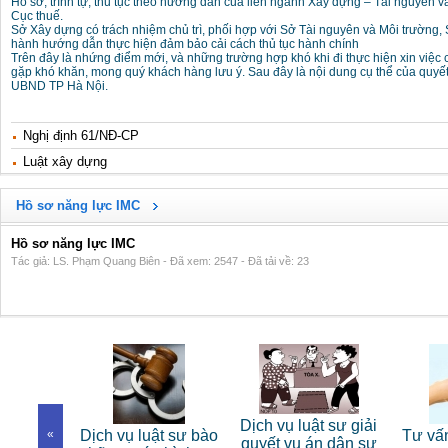
Hồ sơ, trình tự, thủ tục theo hướng dẫn của liên ngành Xây dựng – Tài nguyên v
Cục thuế.
Sở Xây dựng có trách nhiệm chủ trì, phối hợp với Sở Tài nguyên và Môi trường, 
hành hướng dẫn thực hiện đảm bảo cải cách thủ tục hành chính
Trên đây là nhứng điểm mới, và những trường hợp khó khi đi thực hiện xin việ
gặp khó khăn, mong quý khách hàng lưu ý. Sau đây là nội dung cụ thể của quyế
UBND TP Hà Nội.
Nghị định 61/NĐ-CP
Luật xây dựng
Hồ sơ năng lực IMC
Hồ sơ năng lực IMC
Tác giả: LS. Phạm Quang Biên - Đã xem: 2547 - Đã tải về: 23
 sư riêng
Dịch vụ luật sư giải
«
Dịch vụ luật sư bào
Tư vấn
nhân
quyết vụ án dân sự