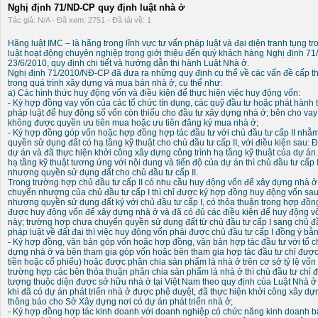
Nghị định 71/ND-CP quy định luật nhà ở
Tác giả: N/A - Đã xem: 2751 - Đã tải về: 1
Hãng luật IMC – là hãng trong lĩnh vực tư vấn pháp luật và đại diện tranh tụng tron
luật hoạt động chuyên nghiệp trọng giới thiệu đến quý khách hàng Nghị định 
23/6/2010, quy định chi tiết và hướng dẫn thi hành Luật Nhà ở.
Nghị định 71/2010/NĐ-CP đã đưa ra những quy định cụ thể về các vấn đề cấp thi
trong quá trình xây dựng và mua bán nhà ở, cụ thể như:
a) Các hình thức huy động vốn và điều kiện để thực hiện việc huy động vốn:
- Ký hợp đồng vay vốn của các tổ chức tín dụng, các quỹ đầu tư hoặc phát hành t
pháp luật để huy động số vốn còn thiếu cho đầu tư xây dựng nhà ở; bên cho vay
không được quyền ưu tiên mua hoặc ưu tiên đăng ký mua nhà ở;
- Ký hợp đồng góp vốn hoặc hợp đồng hợp tác đầu tư với chủ đầu tư cấp II nh
quyền sử dụng đất có hạ tầng kỹ thuật cho chủ đầu tư cấp II, với điều kiện sau:
dự án và đã thực hiện khởi công xây dựng công trình hạ tầng kỹ thuật của dự án.
hạ tầng kỹ thuật tương ứng với nội dung và tiến độ của dự án thì chủ đầu tư cấ
nhượng quyền sử dụng đất cho chủ đầu tư cấp II.
Trong trường hợp chủ đầu tư cấp II có nhu cầu huy động vốn để xây dựng nhà ở t
chuyển nhượng của chủ đầu tư cấp I thì chỉ được ký hợp đồng huy động vốn sa
nhượng quyền sử dụng đất ký với chủ đầu tư cấp I, có thỏa thuận trong hợp đồng 
được huy động vốn để xây dựng nhà ở và đã có đủ các điều kiện để huy động vố
này; trường hợp chưa chuyển quyền sử dụng đất từ chủ đầu tư cấp I sang chủ đầ
pháp luật về đất đai thì việc huy động vốn phải được chủ đầu tư cấp I đồng ý bằ
- Ký hợp đồng, văn bản góp vốn hoặc hợp đồng, văn bản hợp tác đầu tư với tổ c
dựng nhà ở và bên tham gia góp vốn hoặc bên tham gia hợp tác đầu tư chỉ được
tiền hoặc cổ phiếu) hoặc được phân chia sản phẩm là nhà ở trên cơ sở tỷ lệ vốn 
trường hợp các bên thỏa thuận phân chia sản phẩm là nhà ở thì chủ đầu tư chỉ 
tượng thuộc diện được sở hữu nhà ở tại Việt Nam theo quy định của Luật Nhà ở 
khi đã có dự án phát triển nhà ở được phê duyệt, đã thực hiện khởi công xây dự
thông báo cho Sở Xây dựng nơi có dự án phát triển nhà ở;
- Ký hợp đồng hợp tác kinh doanh với doanh nghiệp có chức năng kinh doanh b