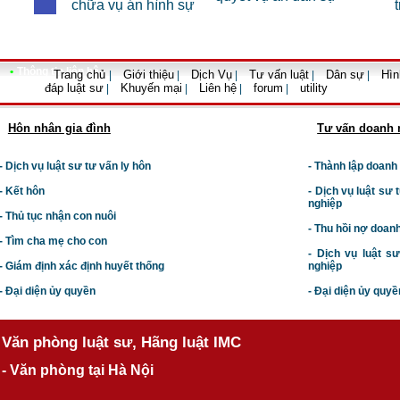
chữa vụ án hình sự
•
Thông tin liên hệ
Trang chủ
Giới thiệu
Dịch Vụ
Tư vấn luật
Dân sự
Hìn
|
|
|
|
|
đáp luật sư
Khuyến mại
Liên hệ
forum
utility
|
|
|
|
Hôn nhân gia đình
Tư vấn doanh 
- Dịch vụ luật sư tư vấn ly hôn
- Thành lập doanh
- Kết hôn
-
Dịch vụ luật sư t
nghiệp
- Thủ tục nhận con nuôi
- Thu hồi nợ doan
- Tìm cha mẹ cho con
- Dịch vụ luật s
- Giám định xác định huyết thống
nghiệp
- Đại diện ủy quyền
- Đại diện ủy quyề
Văn phòng luật sư, Hãng luật IMC
- Văn phòng tại Hà Nội