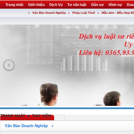
Trang nhất
Giới thiệu
Dịch Vụ
Tư vấn luật
Dân sự
Hình sự
Doa
Văn Bản Doanh Nghiệp
Pháp Luật Thuế
Mẫu đơn - Mẫu Hợp Đ
Khuyến mại
Liên hệ
forum
utility
»
TRANG NHẤT
THƯ VIỆN
Văn Bản Doanh Nghiệp