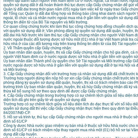
nhiệm lập danh sách người Việt Nam định cư ở nước ngoài, cá nhân nước ngoài
quyền sử dụng đất ở đã hoàn thành thủ tục được cấp Giấy chứng nhận để gửi v
Quản lý đất đai trong thời gian năm (05) ngày làm việc kể từ ngày trao Giấy c
để Tổng cục Quản lý đất đai tổng hợp và thông báo công khai danh sách người
ngoài, tổ chức và cá nhân nước ngoài mua nhà ở gắn liền với quyền sử dụng đất 
thông tin điện tử của Bộ Tài nguyên và Môi trường.
Cơ quan công chứng trước khi làm thủ tục công chứng hợp đồng chuyển dịch q
với quyền sử dụng đất ở; Văn phòng đăng ký quyền sử dụng đất quận, huyện, t
đất đai Hà Nội trước khi làm thủ tục cấp Giấy chứng nhận cho người Việt Nam đ
nước ngoài thuộc đối tượng được sở hữu một (01) nhà ở tại Việt Nam phải tra cứu
hữu nhà ở của các đối tượng này trên trang thông tin điện tử của Bộ Tài nguyên
2. Về Thẩm quyền cấp Giấy chứng nhận:
Ủy ban nhân dân quận, huyện, thị xã cấp Giấy chứng nhận cho hộ gia đình, cá 
người Việt Nam định cư ở nước ngoài được sở hữu nhà ở gắn liền với quyền sử 
Ủy ban nhân dân Thành phố ủy quyền cho Sở Tài nguyên và Môi trường cấp Gi
nước ngoài được sở hữu nhà ở gắn liền với quyền sử dụng đất ở tại Hà Nội và
và Môi trường.
3. Cấp Giấy chứng nhận đối với trường hợp cá nhân sử dụng đất đã chết trước 
Trường hợp người đứng tên nộp hồ sơ xin cấp Giấy chứng nhận chết trước khi t
phòng đăng ký quyền sử dụng đất quận, huyện, thị xã có trách nhiệm báo cáo 
trường trình Ủy ban nhân dân quận, huyện, thị xã hủy Giấy chứng nhận đã ký v
thừa kế bổ sung hồ sơ theo quy định để được cấp Giấy chứng nhận.
4. Cấp Giấy chứng nhận trong trường hợp có sự chênh lệch giữa số liệu diện tích
diện tích đã ghi trên giấy tờ về quyền sử dụng đất
Trường hợp có sự chênh lệch giữa số liệu diện tích đo đạc thực tế với số liệu diện
quyền sử dụng đất thì việc cấp Giấy chứng nhận thực hiện theo quy định tại Điề
84/2007/NĐ-CP.
5. Hồ sơ và trình tự, thủ tục cấp Giấy chứng nhận cho người mua nhà ở thuộc s
định số 61/CP
Công ty được Nhà nước giao nhiệm vụ bán nhà ở thuộc sở hữu Nhà nước cho n
định số 61/CP có trách nhiệm nộp thay người mua nhà một (01) bộ hồ sơ tại Vă
dụng đất cấp huyện.