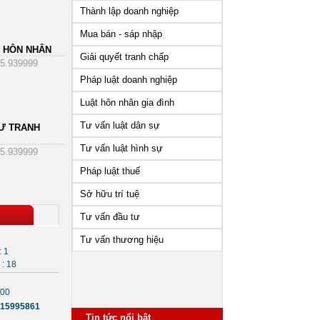
Thành lập doanh nghiệp
Mua bán - sáp nhập
 HÔN NHÂN
Giải quyết tranh chấp
5.939999
Pháp luật doanh nghiệp
Luật hôn nhân gia đình
Tư vấn luật dân sự
Ư TRANH
Tư vấn luật hình sự
5.939999
Pháp luật thuế
Sở hữu trí tuệ
Tư vấn đầu tư
Tư vấn thương hiệu
: 1
: 18
000
Những vấn đề cần lưu ý sau
15995861
khi thành lập công ty
Tin tức nổi bật