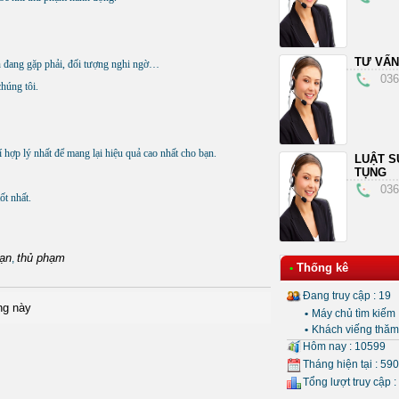
TƯ VẤN
ạn đang gặp phải, đối tượng nghi ngờ…
036
chúng tôi.
 hợp lý nhất để mang lại hiệu quả cao nhất cho bạn.
LUẬT S
TỤNG
036
t nhất.​
ạn
thủ phạm
,
Thống kê
•
Đang truy cập : 19
ng này
•
Máy chủ tìm kiếm 
•
Khách viếng thăm 
Hôm nay : 10599
Tháng hiện tại : 59
Tổng lượt truy cập :