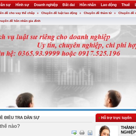
ân sự
Hình sự
Doanh nghiệp
Đất đai
Hôn nhân
Lao động
Thuế
ên đề cho vay thế chấp
Chuyên đề luật lao động
Chuyên đề thám tử
Chuyên đề 
huyên đề hôn nhân gia đình
Ề ĐIỀU TRA DÂN SỰ
•
Hỗ trợ trực tuyến
 thế nào?
THÀNH 
NGHIỆP