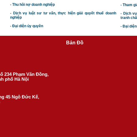
- Thu hồi nợ doanh nghiệp
- Tham gi
- Dịch vụ luật sư tư vấn, thực hiện giải quyết thuế doanh
- Dịch vụ
nghiệp
tranh chấ
- Đại diện ủy quyền
- Đại diệ
Bản Đồ
 số 234 Phạm Văn Đồng,
nh phố Hà Nội
ờng 45 Ngô Đức Kế,
h