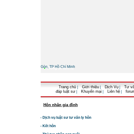
Gòn, TP Hồ Chí Minh
•
Thông tin liên hệ
Trang chủ
Giới thiệu
Dịch Vụ
Tư vấ
|
|
|
đáp luật sư
Khuyến mại
Liên hệ
foru
|
|
|
Hôn nhân gia đình
- Dịch vụ luật sư tư vấn ly hôn
- Kết hôn