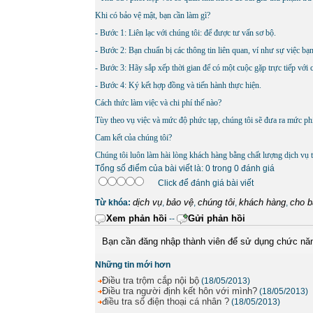
Khi có bảo vệ mật, bạn cần làm gì?
- Bước 1: Liên lạc với chúng tôi: để được tư vấn sơ bộ.
- Bước 2: Bạn chuẩn bị các thông tin liên quan, ví như sự việc b
- Bước 3: Hãy sắp xếp thời gian để có một cuộc gặp trực tiếp với 
- Bước 4: Ký kết hợp đồng và tiến hành thực hiện.
Cách thức làm việc và chi phí thế nào?
Tùy theo vụ việc và mức độ phức tạp, chúng tôi sẽ đưa ra mức phí
Cam kết của chúng tôi?
Chúng tôi luôn làm hài lòng khách hàng bằng chất lượng dịch vụ tố
Tổng số điểm của bài viết là: 0 trong 0 đánh giá
Click để đánh giá bài viết
dịch vụ
bảo vệ
chúng tôi
khách hàng
cho b
Từ khóa:
,
,
,
,
Xem phản hồi
Gửi phản hồi
--
Bạn cần đăng nhập thành viên để sử dụng chức nă
Những tin mới hơn
Điều tra trộm cắp nội bộ
(18/05/2013)
Điều tra người định kết hôn với mình?
(18/05/2013)
điều tra số điện thoại cá nhân ?
(18/05/2013)