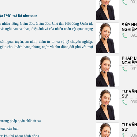
091
ật IMC trả lời như sau:
của nhiều Tổng Giám đốc, Giám đốc, Chủ tịch Hội đồng Quản trị,
SÁP N
 các ngôi sao ca nhạc, điện ảnh và của nhiều nhân vật quan trọng
NGHIỆP
091
sát ngoại tuyến, an ninh, thám tử tư và vệ sỹ chuyên nghiệp.
 giúp cho khách hàng phòng ngừa và chủ động đối phó với mọi
PHÁP L
NGHIỆP
091
TƯ VẤN
SỰ
036
phương pháp ngăn chặn từ xa.
TƯ VẤN
 toàn của bạn.
SỰ
036
ước khi thủ phạm hành động.