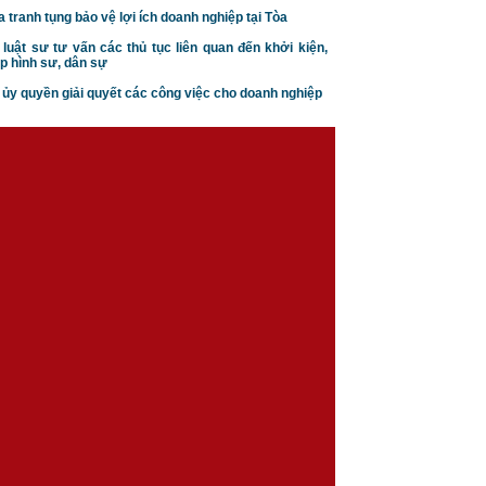
a tranh tụng bảo vệ lợi ích doanh nghiệp tại Tòa
 luật sư tư vấn các thủ tục liên quan đến khởi kiện,
p hình sư, dân sự
n ủy quyền giải quyết các công việc cho doanh nghiệp
Căn cứ ly hôn theo luật hôn
nhân gia đình
Trình tự thủ tục khởi kiện vụ
án hôn nhân gia đình