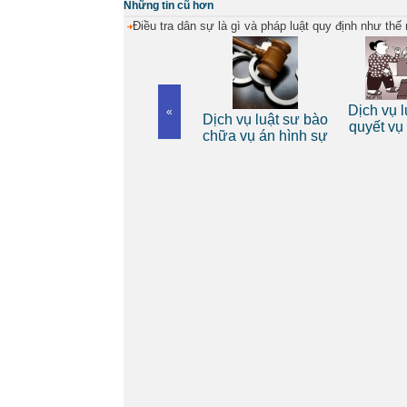
Những tin cũ hơn
Điều tra dân sự là gì và pháp luật quy định như thế
Dịch vụ luật sư riêng
Dịch vụ lu
«
 riêng
Dịch vụ luật sư bào
cho cá nhân
quyết vụ 
nh
chữa vụ án hình sự