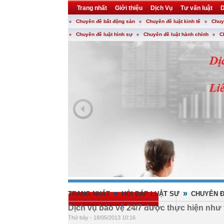
Trang nhất
Giới thiệu
Dịch Vụ
Tư vấn luật
D
Chuyên đề bất động sản
Chuyên đề luật kinh tế
Chuy
Khuyến mại
Liên hệ
forum
utility
Chuyên đề luật hình sự
Chuyên đề luật hành chính
C
»
»
TRANG NHẤT
HỎI ĐÁP LUẬT SƯ
CHUYÊN Đ
Dịch vụ bảo vệ 24/7 được thực hiện như
Thứ bảy - 18/05/2013 10:16