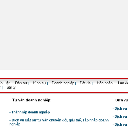
n luật
Dân sự
Hình sự
Doanh nghiệp
Đất đai
Hôn nhân
Lao đ
|
|
|
|
|
|
m
utility
|
Tư vấn doanh nghiệp:
Dịch vụ
- Dịch vụ
- Thành lập doanh nghiệp
- Dịch vụ
-
Dịch vụ luật sư t
ư vấn chuyển đổi, giải thể, sáp nhập doanh
nghiệp
- Dịch vụ