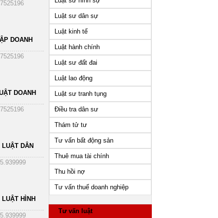
Luật sư hình sự
7525196
Luật sư dân sự
Luật kinh tế
HẬP DOANH
Luật hành chính
7525196
Luật sư đất đai
Luật lao động
UẬT DOANH
Luật sư tranh tụng
Điều tra dân sư
7525196
Thám tử tư
Tư vấn bất động sản
 LUẬT DÂN
Thuê mua tài chính
5.939999
Thu hồi nợ
Tư vấn thuế doanh nghiệp
 LUẬT HÌNH
Tư vấn luật
5.939999