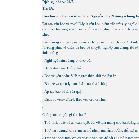
Dịch vụ bảo vệ 24/7.
Trả lời:
Câu hỏi của bạn cử nhân luật Nguyễn Thị Phượng – hãng lu
Tại sao cần bảo vệ mật? Đây là câu hỏi, niềm trăn trở suy nghĩ 
các chủ nhà hàng khách sạn, chủ doanh nghiệp, các chính trị gia,
khác
Với những chuyên gia nhiều kinh nghiệm trong lĩnh vực trinh 
Phương pháp tổ chức và bảo vệ chuyên nghiệp của chúng tôi sẽ
tình huống.
- Nghi ngờ mình đang bị theo dõi.
- Bị đe dọa hoặc khủng bố.
- Bảo vệ yếu nhân: VIP, người thân, đối tác làm ăn …
- Bảo vệ và quản l‎ý con cháu của khách hàng.
- Áp tải/ bảo vệ tài sản qu‎ý.
- Dịch vụ vệ sỹ 24/24: theo yêu cầu cá nhân.
- ………………
Chúng tôi sẽ giúp gì cho bạn?
- Thứ nhất : bảo vệ an toàn tuyệt đối về tính mạng cho bạn bằng 
- Thứ hai : chúng tôi sẽ tìm ra thủ phạm gây ảnh hưởng đến sự an
- Thứ ba : phối hợp với cơ quan nhà nước để bắt giữ thủ phạm tr