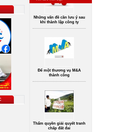
Dịch vụ tư vấn luật
vụ tư vấn pháp
Dịch vụ tư vấn ly hôn
D
hôn nhân gia đình
oanh nghiệp uy
tín
Để một thương vụ M&A
thành công
Thẩm quyền giải quyết tranh
C
chấp đất đai