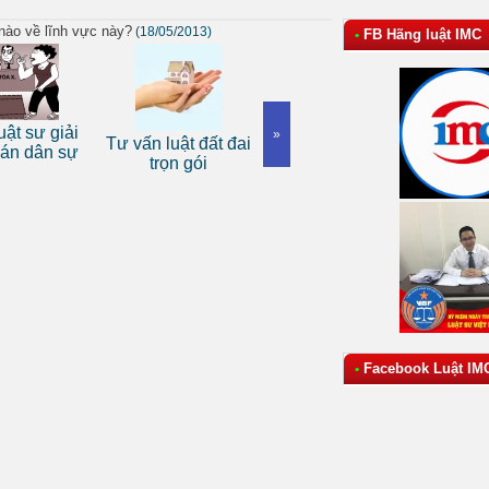
 nào về lĩnh vực này?
(18/05/2013)
FB Hãng luật IMC
•
Dịch 
ật sư giải
»
Tư vấn luật đất đai
Dịch vụ luật sư tranh
luật d
án dân sự
trọn gói
tụng
Facebook Luật IM
•