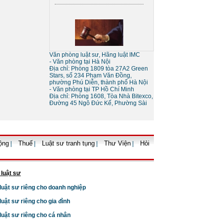
Sự khác nhau giữa tố tụng
tòa án và tố tụng bằng trọng
tài
Văn phòng luật sư, Hãng luật IMC
- Văn phòng tại Hà Nội
Địa chỉ: Phòng 1809 tòa 27A2 Green
Stars, số 234 Phạm Văn Đồng,
phường Phú Diễn, thành phố Hà Nội
- Văn phòng tại TP Hồ Chí Minh
Địa chỉ: Phòng 1608, Tòa Nhà Bitexco,
Đường 45 Ngô Đức Kế, Phường Sài
Thủ tục giải thể doanh
nghiệp
ộng
Thuế
Luật sư tranh tụng
Thư Viện
Hỏi
|
|
|
|
 luật sư
 luật sư riêng cho doanh nghiệp
 luật sư riêng cho gia đình
Thủ tục tạm ngừng kinh
 luật sư riêng cho cá nhân
doanh của doanh nghiệp