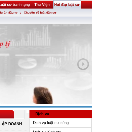
Luật sư tranh tụng
Thư Viện
Hỏi đáp luật sư
dự án đầu tư
Chuyên đề luật dân sự
Dịch vụ
Dịch vụ luật sư riêng
LẬP DOANH